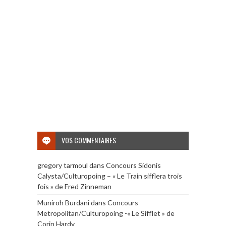
VOS COMMENTAIRES
gregory tarmoul
dans
Concours Sidonis
Calysta/Culturopoing – « Le Train sifflera trois
fois » de Fred Zinneman
Muniroh Burdani
dans
Concours
Metropolitan/Culturopoing -« Le Sifflet » de
Corin Hardy