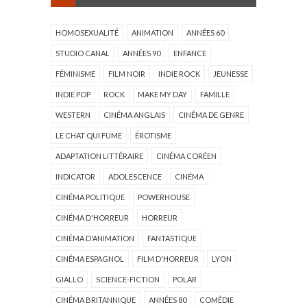
HOMOSEXUALITÉ
ANIMATION
ANNÉES 60
STUDIO CANAL
ANNÉES 90
ENFANCE
FÉMINISME
FILM NOIR
INDIE ROCK
JEUNESSE
INDIE POP
ROCK
MAKE MY DAY
FAMILLE
WESTERN
CINÉMA ANGLAIS
CINÉMA DE GENRE
LE CHAT QUI FUME
ÉROTISME
ADAPTATION LITTÉRAIRE
CINÉMA CORÉEN
INDICATOR
ADOLESCENCE
CINÉMA
CINÉMA POLITIQUE
POWERHOUSE
CINÉMA D'HORREUR
HORREUR
CINÉMA D'ANIMATION
FANTASTIQUE
CINÉMA ESPAGNOL
FILM D'HORREUR
LYON
GIALLO
SCIENCE-FICTION
POLAR
CINÉMA BRITANNIQUE
ANNÉES 80
COMÉDIE