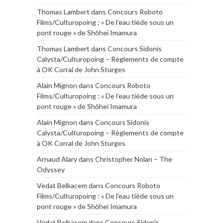
Thomas Lambert
dans
Concours Roboto
Films/Culturopoing : « De l’eau tiède sous un
pont rouge » de Shōhei Imamura
Thomas Lambert
dans
Concours Sidonis
Calysta/Culturopoing – Règlements de compte
à OK Corral de John Sturges
Alain Mignon
dans
Concours Roboto
Films/Culturopoing : « De l’eau tiède sous un
pont rouge » de Shōhei Imamura
Alain Mignon
dans
Concours Sidonis
Calysta/Culturopoing – Règlements de compte
à OK Corral de John Sturges
Arnaud Alary
dans
Christopher Nolan – The
Odyssey
Vedat Belkacem
dans
Concours Roboto
Films/Culturopoing : « De l’eau tiède sous un
pont rouge » de Shōhei Imamura
Vedat Belkacem
dans
Concours Sidonis