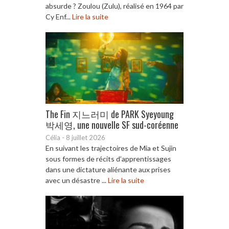
absurde ? Zoulou (Zulu), réalisé en 1964 par
Cy Enf...
Lire la suite
The Fin 지느러미 de PARK Syeyoung
박세영, une nouvelle SF sud-coréenne
Célia
-
8 juillet 2026
En suivant les trajectoires de Mia et Sujin
sous formes de récits d’apprentissages
dans une dictature aliénante aux prises
avec un désastre ...
Lire la suite