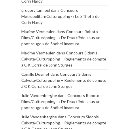
Corin Hardy
gregory tarmoul
dans
Concours
Metropolitan/Culturopoing -« Le Sifflet » de
Corin Hardy
Maxime Vermeulen
dans
Concours Roboto
Films/Culturopoing : « De l’eau tiède sous un
pont rouge » de Shōhei Imamura
Maxime Vermeulen
dans
Concours Sidonis
Calysta/Culturopoing – Règlements de compte
à OK Corral de John Sturges
Camille Desmet
dans
Concours Sidonis
Calysta/Culturopoing – Règlements de compte
à OK Corral de John Sturges
Julie Vandenberghe
dans
Concours Roboto
Films/Culturopoing : « De l’eau tiède sous un
pont rouge » de Shōhei Imamura
Julie Vandenberghe
dans
Concours Sidonis
Calysta/Culturopoing – Règlements de compte
à OK Corral de John Sturges