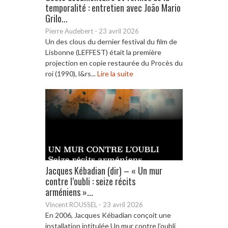
temporalité : entretien avec João Mario
Grilo...
Pierre Audebert
-
23 avril 2026
Un des clous du dernier festival du film de
Lisbonne (LEFFEST) était la première
projection en copie restaurée du Procès du
roi (1990), l&rs...
Lire la suite
Jacques Kébadian (dir) – « Un mur
contre l’oubli : seize récits
arméniens »...
Vincent ROUSSEL
-
23 avril 2026
En 2006, Jacques Kébadian conçoit une
installation intitulée Un mur contre l’oubli