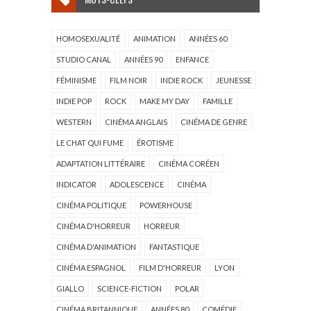
HOMOSEXUALITÉ
ANIMATION
ANNÉES 60
STUDIO CANAL
ANNÉES 90
ENFANCE
FÉMINISME
FILM NOIR
INDIE ROCK
JEUNESSE
INDIE POP
ROCK
MAKE MY DAY
FAMILLE
WESTERN
CINÉMA ANGLAIS
CINÉMA DE GENRE
LE CHAT QUI FUME
ÉROTISME
ADAPTATION LITTÉRAIRE
CINÉMA CORÉEN
INDICATOR
ADOLESCENCE
CINÉMA
CINÉMA POLITIQUE
POWERHOUSE
CINÉMA D'HORREUR
HORREUR
CINÉMA D'ANIMATION
FANTASTIQUE
CINÉMA ESPAGNOL
FILM D'HORREUR
LYON
GIALLO
SCIENCE-FICTION
POLAR
CINÉMA BRITANNIQUE
ANNÉES 80
COMÉDIE