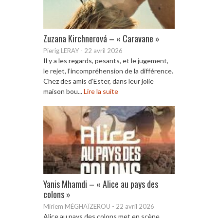
Zuzana Kirchnerová – « Caravane »
Pierig LERAY
-
22 avril 2026
Il y a les regards, pesants, et le jugement,
le rejet, l’incompréhension de la différence.
Chez des amis d’Ester, dans leur jolie
maison bou...
Lire la suite
Yanis Mhamdi – « Alice au pays des
colons »
Miriem MÉGHAÏZEROU
-
22 avril 2026
Alice au pays des colons met en scène