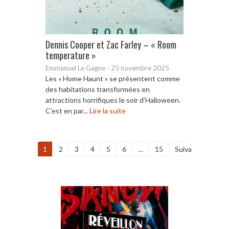
Dennis Cooper et Zac Farley – « Room
temperature »
Emmanuel Le Gagne
-
25 novembre 2025
Les « Home Haunt » se présentent comme
des habitations transformées en
attractions horrifiques le soir d’Halloween.
C’est en par...
Lire la suite
1
2
3
4
5
6
…
15
Suivant »