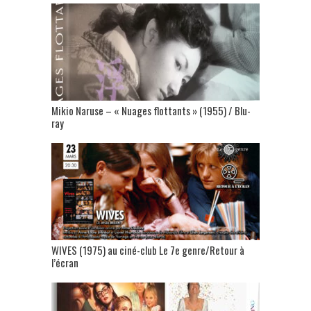
Mikio Naruse – « Nuages flottants » (1955) / Blu-
ray
WIVES (1975) au ciné-club Le 7e genre/Retour à
l’écran