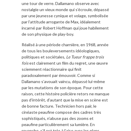
une tour de verre. Dallamano observe avec
nostalgie un vieux monde qui s’écroule, dépassé
par une jeunesse cynique et volage, symbolisée
par l’attitude arrogante de Max, idéalement
incarné par Robert Hoffman qui joue habilement
de son physique de play-boy.
Réalisé à une période charnière, en 1968, année
de tous les bouleversements idéologiques,
politiques et sociétales,
Le Tueur frappe trois
fois
est clairement un film du regret, une œuvre
sciemment réactionnaire qui finit
paradoxalement par émouvoir. Comme si
Dallamano s’avouait vaincu, dépassé lui-même
par les mutations de son époque. Pour cette
raison, cette histoire policière retors ne manque
pas d’intérêt, d’autant que la mise en scène est
de bonne facture. Technicien hors pair, le
cinéaste peaufine compose des cadres très
sophistiqués, n’abuse pas des zooms et
peaufine particulièrement sa lumière. En
revanche, s’il est très à l’aise avec les plans