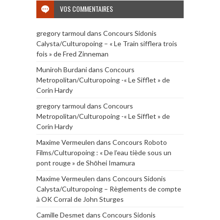
VOS COMMENTAIRES
gregory tarmoul
dans
Concours Sidonis
Calysta/Culturopoing – « Le Train sifflera trois
fois » de Fred Zinneman
Muniroh Burdani
dans
Concours
Metropolitan/Culturopoing -« Le Sifflet » de
Corin Hardy
gregory tarmoul
dans
Concours
Metropolitan/Culturopoing -« Le Sifflet » de
Corin Hardy
Maxime Vermeulen
dans
Concours Roboto
Films/Culturopoing : « De l’eau tiède sous un
pont rouge » de Shōhei Imamura
Maxime Vermeulen
dans
Concours Sidonis
Calysta/Culturopoing – Règlements de compte
à OK Corral de John Sturges
Camille Desmet
dans
Concours Sidonis