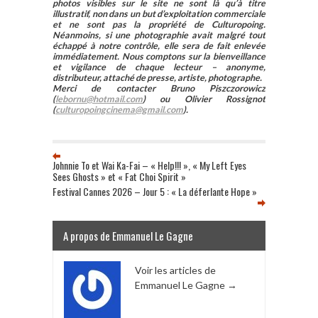
photos visibles sur le site ne sont là qu’à titre
illustratif, non dans un but d’exploitation commerciale
et ne sont pas la propriété de Culturopoing.
Néanmoins, si une photographie avait malgré tout
échappé à notre contrôle, elle sera de fait enlevée
immédiatement. Nous comptons sur la bienveillance
et vigilance de chaque lecteur – anonyme,
distributeur, attaché de presse, artiste, photographe.
Merci de contacter Bruno Piszczorowicz
(
lebornu@hotmail.com
) ou Olivier Rossignot
(
culturopoingcinema@gmail.com
).
Johnnie To et Wai Ka-Fai – « Help!!! », « My Left Eyes
Sees Ghosts » et « Fat Choi Spirit »
Festival Cannes 2026 – Jour 5 : « La déferlante Hope »
A propos de Emmanuel Le Gagne
Voir les articles de
Emmanuel Le Gagne
→