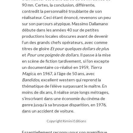
90 mn. Certes, la conclusion, différente,
contredit la personnalité troublante de son
réalisateur. Ceci étant énoncé, revenons un peu
sur son parcours atypique. Massimo Dallamano
débute dans les années 40 sur de petites
productions locales obscures avant de devenir
l’un des grands chefs opérateurs, avec comme
titres de gloire
Et pour quelques dollars de plu
s
et
Pour une poignée de dollars
. Il passe à la mise
en scène de fiction tardivement, si l’on excepte
un documentaire co-réalisé en 1959,
Tierra
Magica
, en 1967, à l’âge de 50 ans, avec
Bandidos
, excellent western qui reprend la
thématique de l’élève surpassant le maître. En
moins de dix ans, il réalise onze longs métrages,
s’inscrivant dans une économie du cinéma de
genre jusqu’à sa brusque disparition, en 1976,
dans un accident de voiture.
Copyright Rimini Editions
Essentiellement reconnu pour son magnifique