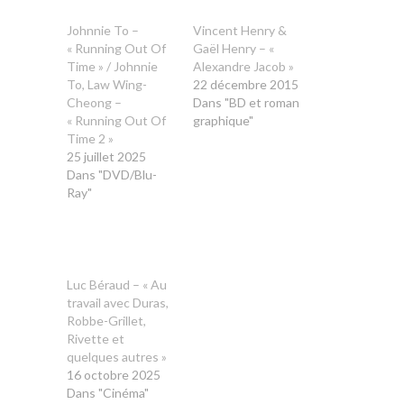
Johnnie To –
Vincent Henry &
« Running Out Of
Gaël Henry – «
Time » / Johnnie
Alexandre Jacob »
To, Law Wing-
22 décembre 2015
Cheong –
Dans "BD et roman
« Running Out Of
graphique"
Time 2 »
25 juillet 2025
Dans "DVD/Blu-
Ray"
Luc Béraud – « Au
travail avec Duras,
Robbe-Grillet,
Rivette et
quelques autres »
16 octobre 2025
Dans "Cinéma"