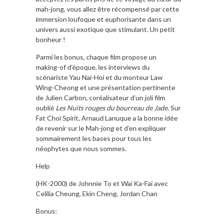
mah-jong, vous allez être récompensé par cette
immersion loufoque et euphorisante dans un
univers aussi exotique que stimulant. Un petit
bonheur !
Parmi les bonus, chaque film propose un
making-of d’époque, les interviews du
scénariste Yau Nai-Hoi et du monteur Law
Wing-Cheong et une présentation pertinente
de Julien Carbon, coréalisateur d’un joli film
oublié
Les Nuits rouges du bourreau de Jade
. Sur
Fat Choi Spirit, Arnaud Lanuque a la bonne idée
de revenir sur le Mah-jong et d’en expliquer
sommairement les bases pour tous les
néophytes que nous sommes.
Help
(HK-2000) de Johnnie To et Wai Ka-Fai avec
Celilia Cheung, Ekin Cheng, Jordan Chan
Bonus: