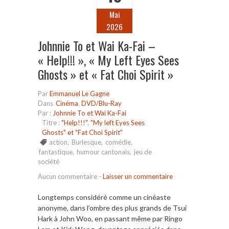
Mai
2026
Johnnie To et Wai Ka-Fai –
« Help!!! », « My Left Eyes Sees
Ghosts » et « Fat Choi Spirit »
Par
Emmanuel Le Gagne
Dans
Cinéma
,
DVD/Blu-Ray
Par :
Johnnie To et Wai Ka-Fai
Titre :
"Help!!!"
,
"My left Eyes Sees
Ghosts" et "Fat Choi Spirit"
action
,
Burlesque
,
comédie
,
fantastique
,
humour cantonais
,
jeu de
société
Aucun commentaire
-
Laisser un commentaire
Longtemps considéré comme un cinéaste
anonyme, dans l’ombre des plus grands de Tsui
Hark à John Woo, en passant même par Ringo