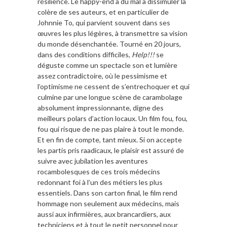
résilience. Le happy-end a du mal a dissimuler la
colère de ses auteurs, et en particulier de
Johnnie To, qui parvient souvent dans ses
œuvres les plus légères, à transmettre sa vision
du monde désenchantée. Tourné en 20 jours,
dans des conditions difficiles,
Help!!!
se
déguste comme un spectacle son et lumière
assez contradictoire, où le pessimisme et
l’optimisme ne cessent de s’entrechoquer et qui
culmine par une longue scène de carambolage
absolument impressionnante, digne des
meilleurs polars d’action locaux. Un film fou, fou,
fou qui risque de ne pas plaire à tout le monde.
Et en fin de compte, tant mieux. Si on accepte
les partis pris raadicaux, le plaisir est assuré de
suivre avec jubilation les aventures
rocambolesques de ces trois médecins
redonnant foi à l’un des métiers les plus
essentiels. Dans son carton final, le film rend
hommage non seulement aux médecins, mais
aussi aux infirmières, aux brancardiers, aux
techniciens et à tout le petit personnel pour