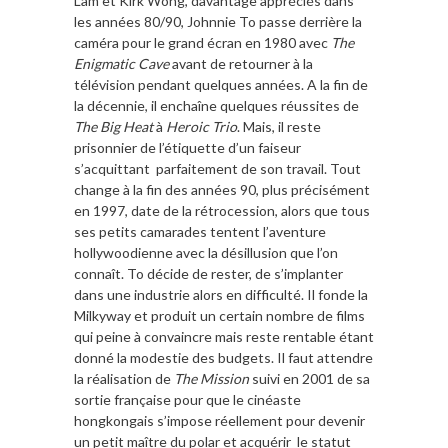
Lam et Kirk Wong, davantage appréciés dans
les années 80/90, Johnnie To passe derrière la
caméra pour le grand écran en 1980 avec
The
Enigmatic Cave
avant de retourner à la
télévision pendant quelques années. A la fin de
la décennie, il enchaîne quelques réussites de
The Big Heat
à
Heroic Trio
. Mais, il reste
prisonnier de l’étiquette d’un faiseur
s’acquittant parfaitement de son travail. Tout
change à la fin des années 90, plus précisément
en 1997, date de la rétrocession, alors que tous
ses petits camarades tentent l’aventure
hollywoodienne avec la désillusion que l’on
connaît. To décide de rester, de s’implanter
dans une industrie alors en difficulté. Il fonde la
Milkyway et produit un certain nombre de films
qui peine à convaincre mais reste rentable étant
donné la modestie des budgets. Il faut attendre
la réalisation de
The Mission
suivi en 2001 de sa
sortie française pour que le cinéaste
hongkongais s’impose réellement pour devenir
un petit maître du polar et acquérir le statut