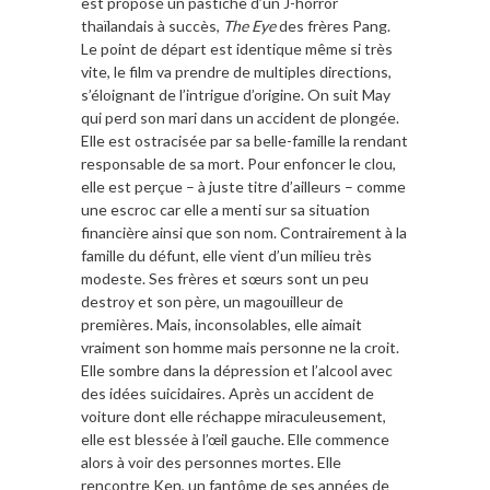
est proposé un pastiche d’un J-horror
thaïlandais à succès,
The Eye
des frères Pang.
Le point de départ est identique même si très
vite, le film va prendre de multiples directions,
s’éloignant de l’intrigue d’origine. On suit May
qui perd son mari dans un accident de plongée.
Elle est ostracisée par sa belle-famille la rendant
responsable de sa mort. Pour enfoncer le clou,
elle est perçue – à juste titre d’ailleurs – comme
une escroc car elle a menti sur sa situation
financière ainsi que son nom. Contrairement à la
famille du défunt, elle vient d’un milieu très
modeste. Ses frères et sœurs sont un peu
destroy et son père, un magouilleur de
premières. Mais, inconsolables, elle aimait
vraiment son homme mais personne ne la croit.
Elle sombre dans la dépression et l’alcool avec
des idées suicidaires. Après un accident de
voiture dont elle réchappe miraculeusement,
elle est blessée à l’œil gauche. Elle commence
alors à voir des personnes mortes. Elle
rencontre Ken, un fantôme de ses années de