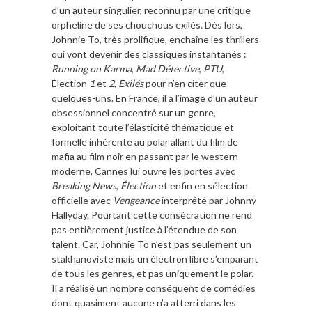
d’un auteur singulier, reconnu par une critique
orpheline de ses chouchous exilés. Dès lors,
Johnnie To, très prolifique, enchaîne les thrillers
qui vont devenir des classiques instantanés :
Running on Karma
,
Mad Détective
,
PTU
,
Élection
1
et
2
,
Exilés
pour n’en citer que
quelques-uns. En France, il a l’image d’un auteur
obsessionnel concentré sur un genre,
exploitant toute l’élasticité thématique et
formelle inhérente au polar allant du film de
mafia au film noir en passant par le western
moderne. Cannes lui ouvre les portes avec
Breaking News
,
Élection
et enfin en sélection
officielle avec
Vengeance
interprété par Johnny
Hallyday. Pourtant cette consécration ne rend
pas entièrement justice à l’étendue de son
talent. Car, Johnnie To n’est pas seulement un
stakhanoviste mais un électron libre s’emparant
de tous les genres, et pas uniquement le polar.
Il a réalisé un nombre conséquent de comédies
dont quasiment aucune n’a atterri dans les