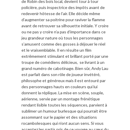
de Robin des bois local, devient tour à tour
policière, puis inspectrice des impôts avant de
redevenir hôtesse de l’air. Elle décide même
d’augmenter sa poitrine pour raviver la flamme
avant de retrouver sa silhouette initiale. Y croire
ou ne pas y croire n’a pas d’importance dans ce
jeu grandeur nature où tous les personnages
s’amusent comme des gosses à déjouer le réel
et le vraisemblable. Il en résulte un film
extrêmement stimulant et brillant porté par une
troupe de comédiens délicieux, se livrant à un
grand numéro de cabotinage. Bien sûr, Andy Lau
est parfait dans son rôle de joueur invétéré,
philosophe et généreux mais il est entouré par
des personnages hauts en couleurs qui lui
donnent la réplique. La mise en scène, souple,
aérienne, servie par un montage frénétique
rendant lisible toutes les séquences, parvient à
sublimer un humour burlesque qui pourrait être
assommant sur le papier et des situations
rocambolesques qui n’ont aucun sens. Si vous
acceptez les partis pris de ce voyage au cœur du