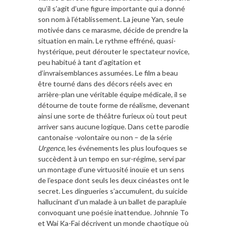
qu’il s’agit d’une figure importante qui a donné
son nom à l’établissement. La jeune Yan, seule
motivée dans ce marasme, décide de prendre la
situation en main. Le rythme effréné, quasi-
hystérique, peut dérouter le spectateur novice,
peu habitué à tant d’agitation et
d’invraisemblances assumées. Le film a beau
être tourné dans des décors réels avec en
arrière-plan une véritable équipe médicale, il se
détourne de toute forme de réalisme, devenant
ainsi une sorte de théâtre furieux où tout peut
arriver sans aucune logique. Dans cette parodie
cantonaise -volontaire ou non – de la série
Urgence
, les événements les plus loufoques se
succèdent à un tempo en sur-régime, servi par
un montage d’une virtuosité inouïe et un sens
de l’espace dont seuls les deux cinéastes ont le
secret. Les dingueries s’accumulent, du suicide
hallucinant d’un malade à un ballet de parapluie
convoquant une poésie inattendue. Johnnie To
et Wai Ka-Fai décrivent un monde chaotique où