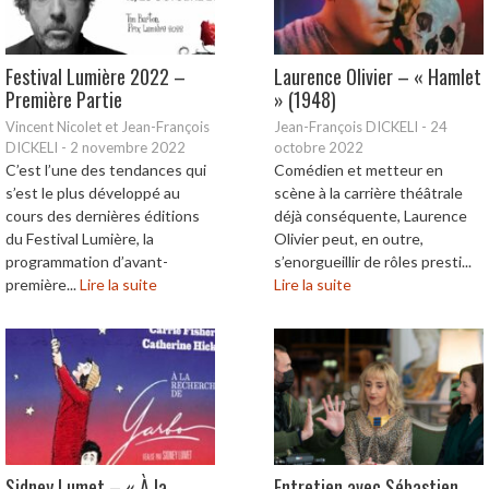
Festival Lumière 2022 –
Laurence Olivier – « Hamlet
Première Partie
» (1948)
Vincent Nicolet et Jean-François
Jean-François DICKELI
-
24
DICKELI
-
2 novembre 2022
octobre 2022
C’est l’une des tendances qui
Comédien et metteur en
s’est le plus développé au
scène à la carrière théâtrale
cours des dernières éditions
déjà conséquente, Laurence
du Festival Lumière, la
Olivier peut, en outre,
programmation d’avant-
s’enorgueillir de rôles presti...
première...
Lire la suite
Lire la suite
Sidney Lumet – « À la
Entretien avec Sébastien