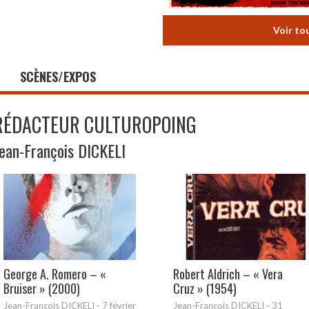
Voir to
SCÈNES/EXPOS
RÉDACTEUR CULTUROPOING
ean-François DICKELI
George A. Romero – «
Robert Aldrich – « Vera
Bruiser » (2000)
Cruz » (1954)
Jean-François DICKELI
-
7 février
Jean-François DICKELI
-
31