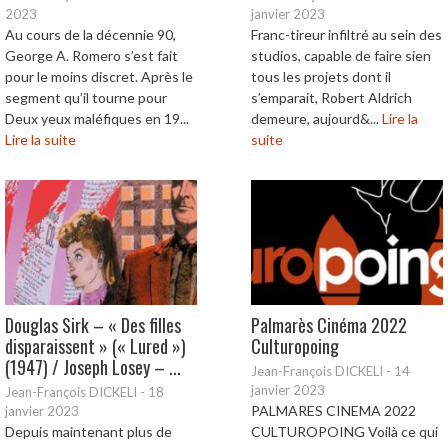
2023
janvier 2023
Au cours de la décennie 90,
Franc-tireur infiltré au sein des
George A. Romero s’est fait
studios, capable de faire sien
pour le moins discret. Après le
tous les projets dont il
segment qu’il tourne pour
s’emparait, Robert Aldrich
Deux yeux maléfiques en 19...
demeure, aujourd&...
Lire la
Lire la suite
suite
Douglas Sirk – « Des filles
Palmarès Cinéma 2022
disparaissent » (« Lured »)
Culturopoing
(1947) / Joseph Losey – ...
Jean-François DICKELI
-
14
janvier 2023
Jean-François DICKELI
-
18
PALMARES CINEMA 2022
janvier 2023
Depuis maintenant plus de
CULTUROPOING Voilà ce qui