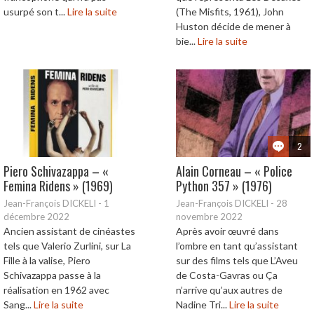
usurpé son t...
Lire la suite
(The Misfits, 1961), John
Huston décide de mener à
bie...
Lire la suite
2
Piero Schivazappa – «
Alain Corneau – « Police
Femina Ridens » (1969)
Python 357 » (1976)
Jean-François DICKELI
-
1
Jean-François DICKELI
-
28
décembre 2022
novembre 2022
Ancien assistant de cinéastes
Après avoir œuvré dans
tels que Valerio Zurlini, sur La
l’ombre en tant qu’assistant
Fille à la valise, Piero
sur des films tels que L’Aveu
Schivazappa passe à la
de Costa-Gavras ou Ça
réalisation en 1962 avec
n’arrive qu’aux autres de
Sang...
Lire la suite
Nadine Tri...
Lire la suite