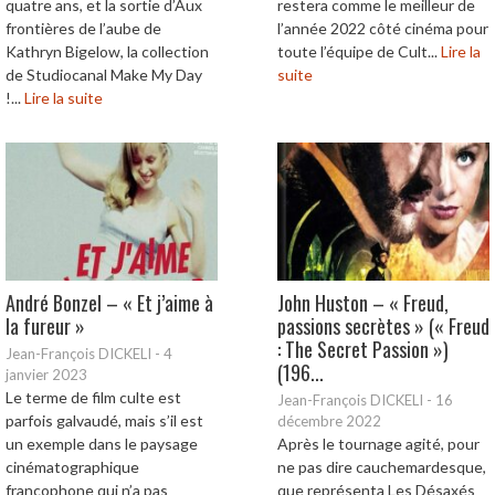
quatre ans, et la sortie d’Aux
restera comme le meilleur de
frontières de l’aube de
l’année 2022 côté cinéma pour
Kathryn Bigelow, la collection
toute l’équipe de Cult...
Lire la
de Studiocanal Make My Day
suite
!...
Lire la suite
André Bonzel – « Et j’aime à
John Huston – « Freud,
la fureur »
passions secrètes » (« Freud
: The Secret Passion »)
Jean-François DICKELI
-
4
(196...
janvier 2023
Le terme de film culte est
Jean-François DICKELI
-
16
parfois galvaudé, mais s’il est
décembre 2022
un exemple dans le paysage
Après le tournage agité, pour
cinématographique
ne pas dire cauchemardesque,
francophone qui n’a pas
que représenta Les Désaxés