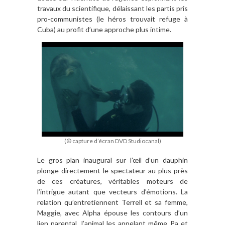
travaux du scientifique, délaissant les partis pris
pro-communistes (le héros trouvait refuge
à
Cuba) au profit d
’
une approche plus intime.
(© capture d’écran DVD Studiocanal)
Le gros plan inaugural sur l’œil d
’
un dauphin
plonge directement le spectateur au plus pr
è
s
de ces créatures, véritables moteurs de
l
’
intrigue autant que vecteurs d’émotions. La
relation qu
’
entretiennent Terrell et sa femme,
Maggie, avec Alpha épouse les contours d
’
un
lien parental, l
’
animal les appelant m
ê
me Pa et