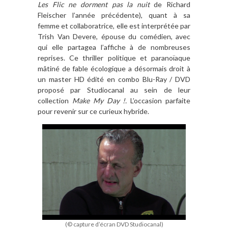
Les Flic ne dorment pas la nuit
de Richard
Fleischer l
’
ann
é
e pr
é
c
édente), quant
à
sa
femme et collaboratrice, elle est interpré
t
é
e par
Trish Van Devere,
épouse du comédien, avec
qui elle partagea l
’
affiche
à
de nombreuses
reprises. Ce thriller politique et parano
ï
aque
mâtiné de
fable écologique
a d
ésormais droit
à
un master
HD édité en combo Blu-Ray / DVD
proposé par Studiocanal au sein de leur
collection
Make My Day !.
L’
occasion parfaite
pour revenir sur ce curieux hybride.
(© capture d’écran DVD Studiocanal)