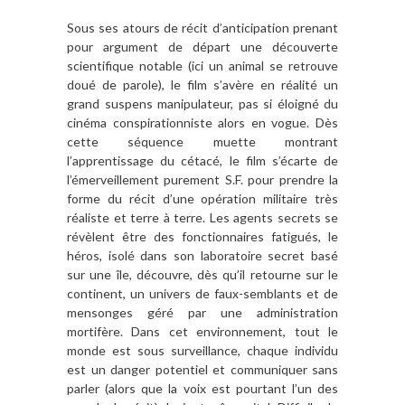
Sous ses atours de récit d
’
anticipation prenant
pour argument de départ une découverte
scientifique notable (ici un animal se retrouve
doué de parole), le film s
’
av
è
re en ré
alit
é un
grand suspens manipulateur, pas si éloigné du
cinéma conspirationniste alors en vogue. D
è
s
cette séquence muette montrant
l
’
apprentissage du cé
tac
é, le film s’é
carte de
l
’émerveillement purement S.F. pour prendre la
forme du récit d
’
une opération militaire tr
è
s
r
éaliste et terre
à
terre. Les agents secrets se
ré
v
è
lent
ê
tre des fonctionnaires fatigués, le
hé
ros, isol
é dans son laboratoire secret basé
sur une
î
le, d
écouvre, d
è
s qu
’
il retourne sur le
continent, un univers de faux-semblants et de
mensonges gé
r
é par une administration
mortif
è
re. Dans cet environnement, tout le
monde est sous surveillance, chaque individu
est un danger potentiel et communiquer sans
parler (alors que la voix est pourtant l
’
un des