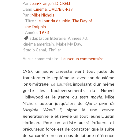
Par
Jean-François DICKELI
Dans
Cinéma
,
DVD/Blu-Ray
Par :
Mike Nichols
Titre :
Le Jour du dauphin
,
The Day of
the Dolphin
Année :
1973
adaptation littéraire
,
Années 70
,
cinéma americain
,
Make My Day
,
Studio Canal
,
Thriller
Aucun commentaire
-
Laisser un commentaire
1967, un jeune cinéaste vient tout juste de
transformer le septi
è
me art avec son deuxi
è
me
long-m
é
trage,
Le Lauré
at
, impulsant d
’
un m
ê
me
geste les bouleversements du Nouvel
Hollywood et le genre du
teen movie
. Mike
Nichols, auteur jusqu’alors de
Qui a peur de
Virginia Woolf ?
, signe l
à
une œuvre
gé
n
érationnelle et ré
v
è
le un tout jeune Dustin
Hoffman. Pour un artiste aussi influent et
précurseur, force est de constater que la suite
de sa carri
è
re ne fera pas de lui une ré
f
érence