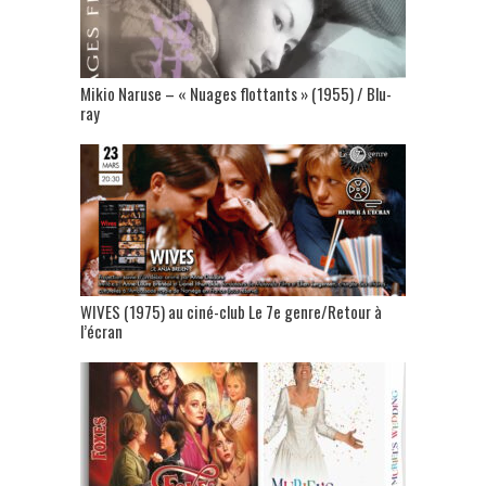
Mikio Naruse – « Nuages flottants » (1955) / Blu-
ray
WIVES (1975) au ciné-club Le 7e genre/Retour à
l’écran