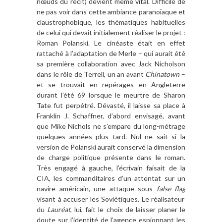
nœuds du récit) devient m
ê
me vital. Difficile de
ne pas voir dans cette ambiance parano
ï
aque et
claustrophobique, les thématiques habituelles
de celui qui devait initialement réaliser le projet :
Roman Polanski. Le ciné
aste
était en effet
rattaché à
l
’
adaptation de Merle – qui aurait é
t
é
sa premi
è
re collaboration avec Jack Nicholson
dans le r
ô
le de Terrell, un an avant
Chinatown
–
et se trouvait en repérages en Angleterre
durant l’é
t
é 69 lorsque le meurtre de Sharon
Tate fut perpé
tr
é
. D
é
vast
é, il laisse sa place
à
Franklin J. Schaffner, d’abord envisag
é, avant
que Mike Nichols
ne
s
’
empare du long-métrage
quelques années plus tard. Nul ne sait si la
version de Polanski aurait conservé la dimension
de charge politique présente dans le roman.
Tr
è
s engagé à gauche, l’écrivain faisait de la
CIA, les commanditaires d
’
un attentat sur un
navire américain, une attaque sous
false flag
visant
à
accuser les Soviétiques. Le réalisateur
du
Lauré
at
, lui, fait le choix de laisser planer le
doute sur l
’
identit
é de l
’
agence espionnant les