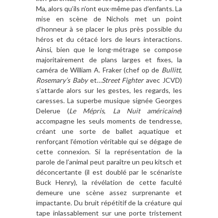
Ma, alors qu
’
ils n
’
ont eux-m
ê
me pas d
’
enfants. La
mise en sc
è
ne de Nichols met un point
d
’
honneur
à
se placer le plus pr
è
s possible du
héros et du cé
tac
é lors de leurs interactions.
Ainsi, bien que le long-métrage se compose
majoritairement de plans larges et fixes, la
camé
ra de William A. Fraker (chef op de
Bullitt
,
Rosemary
’
s Baby
et…
Street Fighter
avec JCVD)
s’attarde alors sur les gestes, les regards, les
caresses. La superbe musique signé
e Georges
Delerue (
Le Mépris
,
La Nuit américaine
)
accompagne les seuls moments de tendresse,
créant une sorte de ballet aquatique et
renfor
ç
ant l’émotion véritable qui se dégage de
cette connexion. Si la représentation de la
parole de l
’
animal peut para
î
tre un peu kitsch et
déconcertante (il est doublé par le scénariste
Buck Henry), la ré
v
élation de cette faculté
demeure une sc
è
ne assez surprenante et
impactante. Du bruit ré
p
étitif de la créature qui
tape inlassablement sur une porte tristement