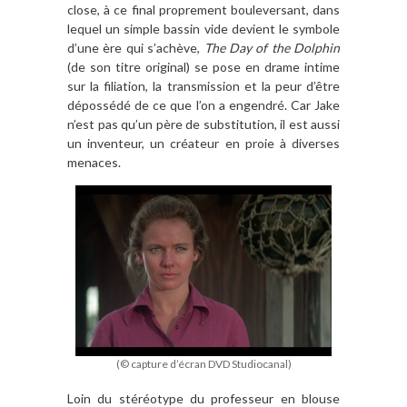
close,
à
ce final proprement bouleversant, dans
lequel un simple bassin vide devient le symbole
d
’
une
è
re qui s
’
ach
è
ve,
The Day of the Dolphin
(de son titre original)
se pose en drame intime
sur la filiation, la transmission et la peur d’être
dé
poss
é
d
é de ce que l
’
on a engendré
. Car Jake
n
’
est pas qu
’
un p
è
re de substitution, il est aussi
un inventeur, un créateur en proie
à
diverses
menaces.
(© capture d’écran DVD Studiocanal)
Loin du sté
r
éotype du professeur en blouse