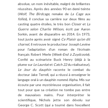
absolue, un nom inévitable, malgré
de brillantes
r
é
ussites. Apr
è
s des années 90 en demi-teinte
(
Wolf
,
The Birdcage
, remake de
La Cage aux
folles
), il conclue sa carriè
re sur deux films au
casting quatre étoiles, le tr
è
s bon
Closer
et
La
Guerre selon Charlie Wilson
,
écrit par Aaron
Sorkin, avant de
disparaître
en 2014. En 1973,
tout juste apr
è
s avoir signé
Ce Plaisir qu
’
on dit
charnel
, il retrouve le producteur Joseph Levine
pour l
’
adaptation d
’
un roman de l’écrivain
fran
çais Robert Merle (
Week-End
à
Zuydcoote
).
Confi
é
au sc
é
nariste Buck Henry (d
é
j
à à la
plume sur
Le Lauré
at
et
Catch 22
du réalisateur),
Le Jour du dauphin
raconte le combat du
docteur Jake Terrell, qui a réussi
à
enseigner le
langage oral
à
un dauphin nommé Alpha. Mis sur
écoute par une mystérieuse organisation, il fait
tout pour que sa création ne tombe pas entre
de mauvaises mains. Pour interpréter le
scientifique, Nichols jette son dévolu sur
George C. Scott (qui a tourné dans l
’
excellent