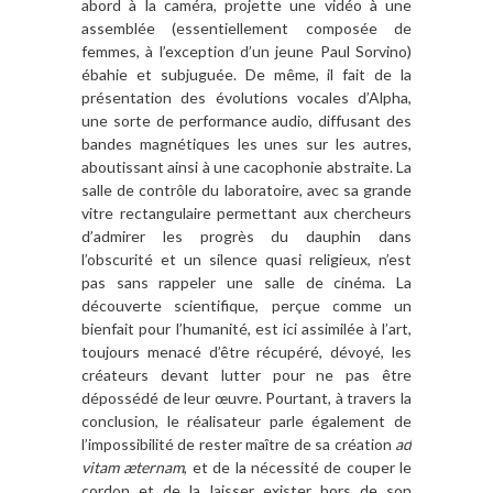
abord
à
la cam
éra, projette une vidé
o à
une
assemblée (essentiellement composée de
femmes,
à l
’
exception d
’
un jeune Paul Sorvino)
ébahie et subjugué
e. De m
ê
me, il fait de la
présentation des évolutions vocales d
’
Alpha,
une sorte de performance audio, diffusant des
bandes magnétiques les unes sur les autres,
aboutissant ainsi
à
une cacophonie abstraite. La
salle de contr
ô
le du laboratoire, avec sa grande
vitre rectangulaire permettant aux chercheurs
d
’
admirer les progr
è
s du dauphin dans
l
’
obscurité et un silence quasi religieux, n
’
est
pas sans rappeler une salle de ciné
ma. La
d
écouverte scientifique, per
ç
ue comme un
bienfait pour l
’
humanité, est ici assimilé
e à l
’
art,
toujours menacé
d
’être ré
cup
é
r
é
, d
évoyé, les
créateurs devant lutter pour ne pas
ê
tre
dé
poss
é
d
é de leur œuvre. Pourtant,
à
travers la
conclusion, le réalisateur parle également de
l
’
impossibilit
é
de rester ma
î
tre de sa création
ad
vitam
æ
ternam
, et de la né
cessit
é de couper le
cordon et de la laisser exister hors de son