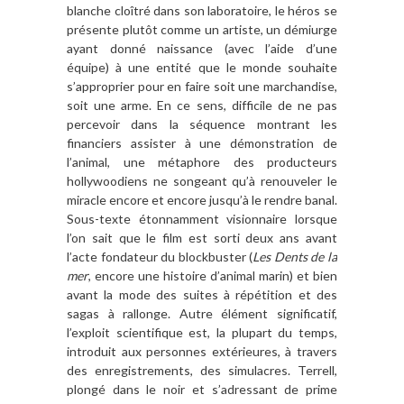
blanche clo
îtr
é dans son laboratoire, le hé
ros se
pr
ésente plut
ô
t comme un artiste, un démiurge
ayant donné naissance (avec l
’
aide d
’
une
équipe)
à
une entité que le monde souhaite
s
’
approprier pour en faire soit une marchandise,
soit une arme. En ce sens, difficile de ne pas
percevoir dans la séquence montrant les
financiers assister
à
une démonstration de
l
’
animal, une métaphore des producteurs
hollywoodiens ne songeant qu’à renouveler le
miracle encore et encore jusqu’à le rendre banal.
Sous-texte étonnamment visionnaire lorsque
l
’
on sait que le film est sorti deux ans avant
l
’
acte fondateur du blockbuster (
Les Dents de la
mer
, encore une histoire d
’
animal marin) et bien
avant la mode des suites
à r
é
p
étition et des
sagas
à
rallonge. Autre é
l
ément significatif,
l
’
exploit scientifique est, la plupart du temps,
introduit aux personnes extérieures,
à
travers
des enregistrements, des simulacres. Terrell,
plongé dans le noir et s
’
adressant de prime