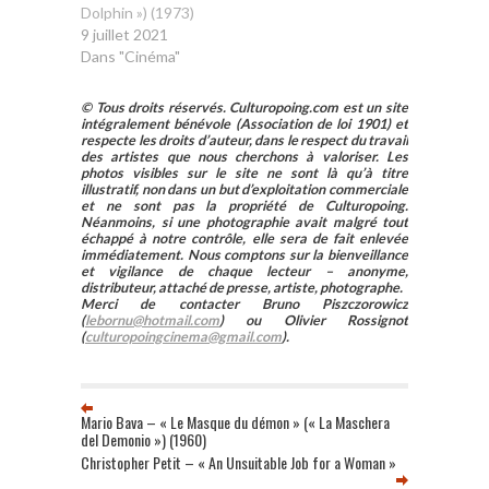
Dolphin ») (1973)
9 juillet 2021
Dans "Cinéma"
© Tous droits réservés. Culturopoing.com est un site
intégralement bénévole (Association de loi 1901) et
respecte les droits d’auteur, dans le respect du travail
des artistes que nous cherchons à valoriser. Les
photos visibles sur le site ne sont là qu’à titre
illustratif, non dans un but d’exploitation commerciale
et ne sont pas la propriété de Culturopoing.
Néanmoins, si une photographie avait malgré tout
échappé à notre contrôle, elle sera de fait enlevée
immédiatement. Nous comptons sur la bienveillance
et vigilance de chaque lecteur – anonyme,
distributeur, attaché de presse, artiste, photographe.
Merci de contacter Bruno Piszczorowicz
(
lebornu@hotmail.com
) ou Olivier Rossignot
(
culturopoingcinema@gmail.com
).
Mario Bava – « Le Masque du démon » (« La Maschera
del Demonio ») (1960)
Christopher Petit – « An Unsuitable Job for a Woman »