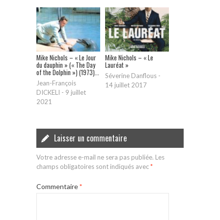
Mike Nichols – « Le Jour
Mike Nichols – « Le
du dauphin » (« The Day
Lauréat »
of the Dolphin ») (1973)...
Séverine Danflous
-
Jean-François
14 juillet 2017
DICKELI
-
9 juillet
2021
Laisser un commentaire
Votre adresse e-mail ne sera pas publiée.
Les
champs obligatoires sont indiqués avec
*
Commentaire
*