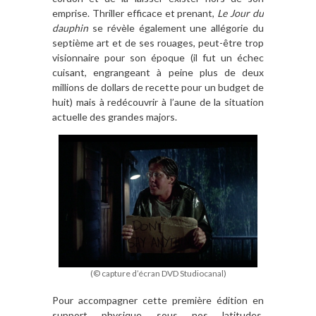
emprise. Thriller efficace et prenant,
Le Jour du
dauphin
se ré
v
è
le
également une allégorie du
septi
è
me art et de ses rouages, peut-
ê
tre trop
visionnaire pour son époque (il fut un échec
cuisant, engrangeant
à
peine plus de deux
millions de dollars de recette pour un budget de
huit) mais
à red
écouvrir
à l
’
aune de la situation
actuelle des grandes majors.
(© capture d’écran DVD Studiocanal)
Pour accompagner cette première édition en
support physique sous nos latitudes,