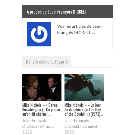
A propos de Jean-François DICKELI
Voir les articles de Jean-
François DICKELI
→
Dans la même catégorie
Mike Nichols – « Carnal
Mike Nichols – « Le Jour
Knowledge » (« Ce plaisir
du dauphin » (« The Day
qu’on dit charnel ...
of the Dolphin ») (1973)...
Jean-François
Jean-François
DICKELI
-
24 août
DICKELI
-
20 juillet
2025
2022