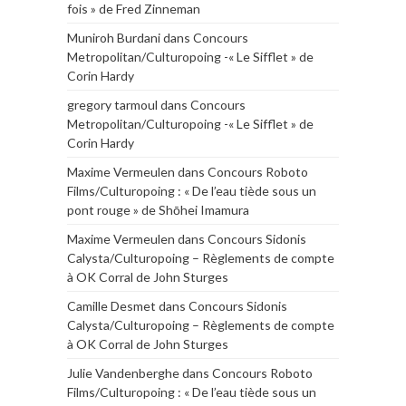
fois » de Fred Zinneman
Muniroh Burdani
dans
Concours
Metropolitan/Culturopoing -« Le Sifflet » de
Corin Hardy
gregory tarmoul
dans
Concours
Metropolitan/Culturopoing -« Le Sifflet » de
Corin Hardy
Maxime Vermeulen
dans
Concours Roboto
Films/Culturopoing : « De l’eau tiède sous un
pont rouge » de Shōhei Imamura
Maxime Vermeulen
dans
Concours Sidonis
Calysta/Culturopoing – Règlements de compte
à OK Corral de John Sturges
Camille Desmet
dans
Concours Sidonis
Calysta/Culturopoing – Règlements de compte
à OK Corral de John Sturges
Julie Vandenberghe
dans
Concours Roboto
Films/Culturopoing : « De l’eau tiède sous un