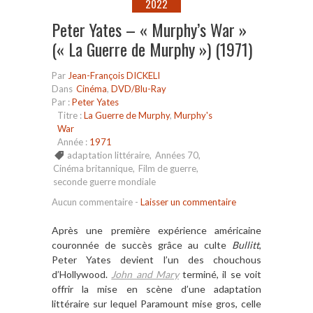
2022
Peter Yates – « Murphy’s War »
(« La Guerre de Murphy ») (1971)
Par
Jean-François DICKELI
Dans
Cinéma
,
DVD/Blu-Ray
Par :
Peter Yates
Titre :
La Guerre de Murphy
,
Murphy's
War
Année :
1971
adaptation littéraire
,
Années 70
,
Cinéma britannique
,
Film de guerre
,
seconde guerre mondiale
Aucun commentaire
-
Laisser un commentaire
Apr
è
s une premi
è
re exp
é
rience am
éricaine
couronnée de succ
è
s gr
âce au culte
Bullitt
,
Peter Yates devient l
’
un des chouchous
d
’
Hollywood.
John and Mary
termin
é, il se voit
offrir la mise en sc
ène d
’
une adaptation
littéraire sur lequel Paramount mise gros, celle