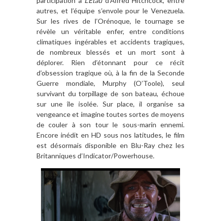
participation
à
L
’
Etau
d
’
Alfred Hitchcock, entre
autres, et l’équipe s
’
envole pour le Venezuela.
Sur les rives de l
’
Or
énoque, le tournage se
ré
v
èle un v
éritable enfer, entre conditions
climatiques ingérables et accidents tragiques,
de nombreux blessés et un mort sont
à
d
é
plorer. Rien d
’étonnant pour ce récit
d
’
obsession tragique o
ù
,
à
la fin de la Seconde
Guerre mondiale, Murphy (O
’
Toole), seul
survivant du torpillage de son bateau, échoue
sur une
î
le isol
ée. Sur place, il organise sa
vengeance et imagine toutes sortes de moyens
de couler
à
son tour le sous-marin ennemi.
Encore inédit en HD sous nos latitudes, le film
est désormais disponible en Blu-Ray chez les
Britanniques d
’
Indicator/Powerhouse.