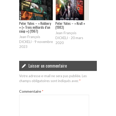
Peter Yates – « Robbery
Peter Yates – « Krull »
» (« Trois milliards d’un
(1983)
coup ») (1967)
Jean-François
Jean-François
DICKELI
-
20 mars
DICKELI
-
9 novembre
2020
2023
Laisser un commentaire
Votre adresse e-mail ne sera pas publiée.
Les
champs obligatoires sont indiqués avec
*
Commentaire
*