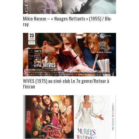
Mikio Naruse – « Nuages flottants » (1955) / Blu-
ray
WIVES (1975) au ciné-club Le 7e genre/Retour à
l’écran