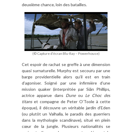
deuxi
è
me chance, loin des batailles.
(© Capture d’écran Blu-Ray – Powerhouse)
Cet espoir de rachat se greffe
à
une dimension
quasi surnaturelle. Murphy est secouru par
une
barge providentielle alors qu
’
il est en train
d
’
agoniser. Soigné par une infirmi
è
re d
’
une
mission quaker (interpré
t
ée par Si
â
n Phillips,
actrice apparue dans
Dune
ou
Le Choc des
titans
et compagne de Peter O’Toole
à
cette
époque), il découvre un véritable jardin d
’
Eden
(ou plut
ô
t un Valhalla, le paradis des guerriers
dans la mythologie scandinave), situé en plein
cœur de la jungle. Plusieurs nationalités se