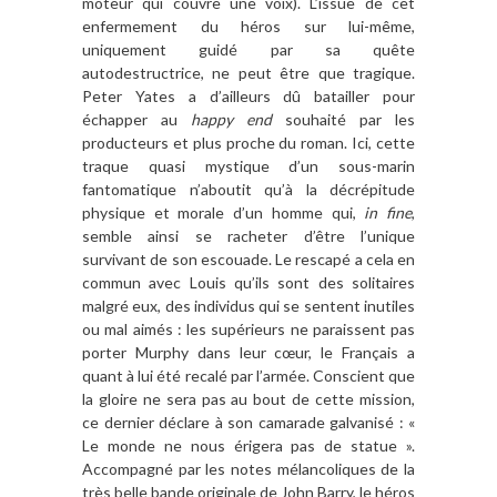
moteur qui couvre une voix). L
’
issue de cet
enfermement du héros sur lui-m
ê
me,
uniquement guidé par sa qu
ê
te
autodestructrice, ne peut
ê
tre que tragique.
Peter Yates a d
’
ailleurs dû batailler pour
échapper au
happy end
souhaité par les
producteurs et plus proche du roman. Ici, cette
traque quasi mystique d
’
un sous-marin
fantomatique n’aboutit qu’à
la d
é
cr
épitude
physique et morale d
’
un homme qui,
in fine
,
semble ainsi se racheter d’être l
’
unique
survivant de son escouade
. Le rescapé a cela en
commun avec Louis qu
’
ils sont des solitaires
malgré eux, des individus qui se sentent inutiles
ou mal aimés : les supérieurs ne paraissent pas
porter Murphy dans leur cœur, le Fran
ç
ais a
quant
à lui
é
t
é
recal
é par l
’
arm
ée. Conscient que
la gloire ne sera pas au bout de cette mission,
ce dernier dé
clare à
son camarade
galvanis
é
: «
Le monde ne nous érigera pas de statue
»
.
Accompagn
é
par les notes mélancoliques de la
tr
è
s belle bande originale de John Barry, le hé
ros