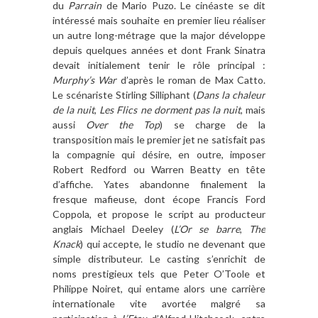
du
Parrain
de Mario Puzo. Le cin
éaste se dit
inté
ress
é mais souhaite en premier lieu réaliser
un autre long-métrage que la major développe
depuis quelques années et dont Frank Sinatra
devait initialement tenir le r
ô
le principal :
Murphy
’
s War
d
’
apr
è
s le roman de Max Catto.
Le scé
nariste Stirling Silliphant (
Dans la chaleur
de la nuit
,
Les Flics ne dorment pas la nuit
, mais
aussi
Over the Top
) se charge de la
transposition mais le premier jet ne satisfait pas
la compagnie qui dé
sire, en outre, imposer
Robert Redford ou Warren Beatty en t
ête
d
’
affiche. Yates abandonne finalement la
fresque mafieuse, dont écope Francis Ford
Coppola, et propose le script au producteur
anglais Michael Deeley (
L
’
Or se barre
,
The
Knack
) qui accepte, le studio ne devenant que
simple distributeur. Le casting s
’
enrichit de
noms prestigieux tels que Peter O
’
Toole et
Philippe Noiret, qui entame alors une carri
è
re
internationale vite avortée malgré sa