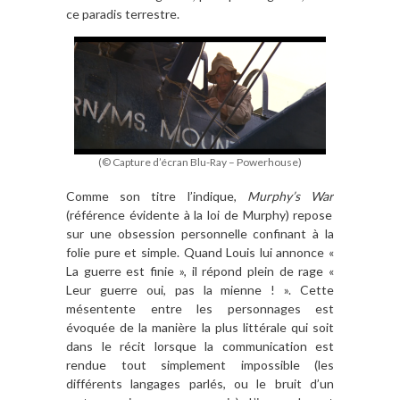
ce paradis terrestre.
(© Capture d’écran Blu-Ray – Powerhouse)
Comme son titre l
’
indique,
Murphy’s War
(r
é
f
érence é
vidente
à
la loi de Murphy) repose
sur une obsession personnelle confinant
à
la
folie pure et simple. Quand Louis lui annonce «
La guerre est finie
», il r
épond plein de rage «
Leur guerre oui, pas la mienne !
»
. Cette
mésentente entre les personnages est
évoquée de la mani
è
re la plus littérale qui soit
dans le récit lorsque la communication est
rendue tout simplement impossible (les
différents langages parlés, ou le bruit d
’
un