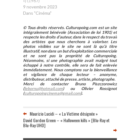
») (1967)
9 novembre 2023
Dans "Cinéma"
© Tous droits réservés. Culturopoing.com est un site
intégralement bénévole (Association de loi 1901) et
respecte les droits d’auteur, dans le respect du travail
des artistes que nous cherchons à valoriser. Les
photos visibles sur le site ne sont là qu’à titre
illustratif, non dans un but d’exploitation commerciale
et ne sont pas la propriété de Culturopoing.
Néanmoins, si une photographie avait malgré tout
échappé à notre contrôle, elle sera de fait enlevée
immédiatement. Nous comptons sur la bienveillance
et vigilance de chaque lecteur – anonyme,
distributeur, attaché de presse, artiste, photographe.
Merci de contacter Bruno Piszczorowicz
(
lebornu@hotmail.com
) ou Olivier Rossignot
(
culturopoingcinema@gmail.com
).
Maurizio Lucidi – « La Victime désignée »
David Gordon Green – « Halloween kills » [Blu-Ray et
Blu-Ray UHD]