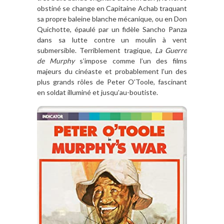
obstin
é se change en Capitaine Achab traquant
sa propre baleine blanche mécanique, ou en Don
Quichotte, épaulé
par un fidèle Sancho Panza
dans sa lutte contre un moulin
à
vent
submersible. Terriblement tragique,
La Guerre
de Murphy
s
’
impose comme l
’
un des films
majeurs du cinéaste et probablement l
’
un des
plus grands r
ô
les de Peter O
’
Toole, fascinant
en soldat illuminé et jusqu
’
au-boutiste.