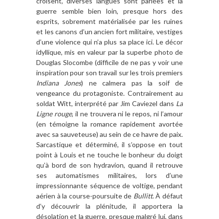
croisent, diverses langues sont parlées et la
guerre semble bien loin, presque hors des
esprits, sobrement matérialisée par les ruines
et les canons d
’
un ancien fort militaire, vestiges
d
’
une violence
qui n
’
a plus sa place ici
.
Le décor
idyllique, mis en valeur par la superbe photo de
Douglas Slocombe (difficile de ne pas y voir une
inspiration pour son travail sur les trois premiers
Indiana Jones
) ne calmera pas la soif de
vengeance du protagoniste. Contrairement au
soldat Witt, interpré
t
é par Jim Caviezel dans
La
Ligne rouge
, il ne trouvera ni le repos, ni l
’
amour
(en témoigne la romance rapidement avortée
avec sa sauveteuse) au sein de ce havre de paix.
Sarcastique et dé
termin
é
, il s
’
oppose en tout
point
à
Louis et ne touche le bonheur du doigt
qu’à bord de son hydravion, quand il
retrouve
ses automatismes militaires,
lors
d
’
une
impressionnante séquence de voltige, pendant
aé
rien
à
la course-poursuite de
Bullitt
.
À
d
éfaut
d
’
y d
écouvrir la plénitude, il apportera la
désolation et la guerre, presque malgré lui, dans