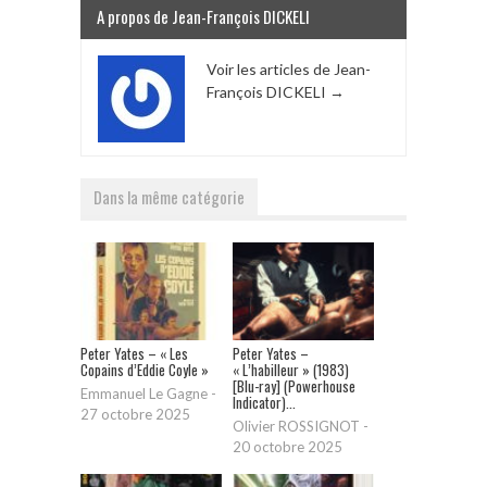
A propos de Jean-François DICKELI
Voir les articles de Jean-
François DICKELI
→
Dans la même catégorie
Peter Yates – « Les
Peter Yates –
Copains d’Eddie Coyle »
« L’habilleur » (1983)
[Blu-ray] (Powerhouse
Emmanuel Le Gagne
-
Indicator)...
27 octobre 2025
Olivier ROSSIGNOT
-
20 octobre 2025