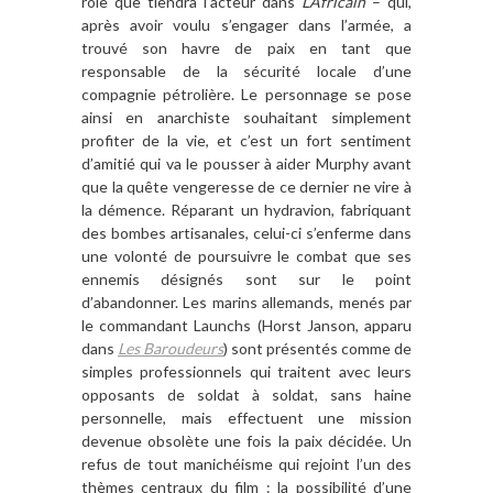
r
ô
le que tiendra l
’
acteur dans
L
’
Africain
– qui,
apr
è
s avoir voulu s
’
engager dans l
’
arm
ée, a
trouvé son havre de paix en tant que
responsable de la sé
curit
é
locale d
’
une
compagnie pé
troli
è
re. Le personnage se pose
ainsi en anarchiste souhaitant simplement
profiter de la vie, et c
’
est un fort sentiment
d
’
amiti
é qui va le pousser
à
aider Murphy avant
que la qu
ê
te vengeresse de ce dernier ne vire
à
la d
émence. Réparant un hydravion, fabriquant
des bombes artisanales, celui-ci s
’
enferme dans
une volonté de poursuivre le combat que ses
ennemis dé
sign
és sont sur le point
d’abandonner. Les marins allemands, menés par
le commandant Launchs (Horst Janson, apparu
dans
Les Baroudeurs
) sont pré
sent
és comme de
simples professionnels qui traitent avec leurs
opposants de soldat
à
soldat, sans haine
personnelle, mais effectuent une mission
devenue obsolète
une fois la paix dé
cid
ée. Un
refus de tout manichéisme qui rejoint l
’
un des
th
è
mes centraux du film : la possibilité
d
’
une