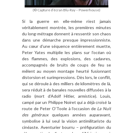
(© Capture d’écran Blu-Ray – Powerhouse)
Si la guerre en elle-m
ême n
’
est jamais
véritablement montrée, les premi
è
res minutes
du long-métrage donnent
à
ressentir son chaos
dans une démarche presque impressionniste.
Au cœur d
’
une séquence enti
è
rement muette,
Peter Yates multiplie les plans sur l
’
oc
é
an o
ù
des flammes, des explosions, des cadavres,
accompagnés de bruits de coups de feu se
m
ê
lent au moyen montage heurté fusionnant
distorsion et surimpressions. D
è
s lors, le conflit,
qui se déroule
à
des milliers de kilom
è
tres de l
à
,
sera réduit
à
de banales nouvelles diffusées
à
la
radio (mort d
’
Adolf Hitler, armistice). Louis,
camp
é par un Philippe Noiret qui a dé
jà
croisé la
route de Peter O
’
Toole
à l
’
occasion de
La Nuit
des gé
n
éraux
quelques années auparavant,
symbolise
à
lui seul la vision antimilitariste du
cinéaste. Aventurier bourru – préfiguration du