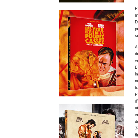
P
(
D
p
s
A
d
v
B
i
n
t
P
d
a
v
d
T
f