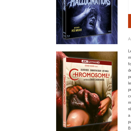
A
L
m
f
d
p
l
p
c
m
r
a
p
B