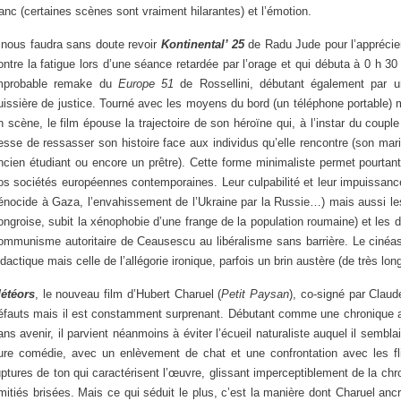
ranc (certaines scènes sont vraiment hilarantes) et l’émotion.
l nous faudra sans doute revoir
Kontinental’ 25
de Radu Jude pour l’apprécier à
ontre la fatigue lors d’une séance retardée par l’orage et qui débuta à 0 h 3
mprobable remake du
Europe 51
de Rossellini, débutant également par un
uissière de justice. Tourné avec les moyens du bord (un téléphone portable)
n scène, le film épouse la trajectoire de son héroïne qui, à l’instar du coupl
esse de ressasser son histoire face aux individus qu’elle rencontre (son mari
ncien étudiant ou encore un prêtre). Cette forme minimaliste permet pourta
os sociétés européennes contemporaines. Leur culpabilité et leur impuissan
énocide à Gaza, l’envahissement de l’Ukraine par la Russie…) mais aussi les 
ongroise, subit la xénophobie d’une frange de la population roumaine) et le
ommunisme autoritaire de Ceausescu au libéralisme sans barrière. Le cinéas
idactique mais celle de l’allégorie ironique, parfois un brin austère (de très l
étéors
, le nouveau film d’Hubert Charuel (
Petit Paysan
), co-signé par Clau
éfauts mais il est constamment surprenant. Débutant comme une chronique
ans avenir, il parvient néanmoins à éviter l’écueil naturaliste auquel il sem
ure comédie, avec un enlèvement de chat et une confrontation avec les fli
uptures de ton qui caractérisent l’œuvre, glissant imperceptiblement de la ch
mitiés brisées. Mais ce qui séduit le plus, c’est la manière dont Charuel anc