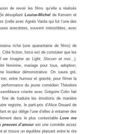
ion de revoir les films qu’elle a réalisés
 (le désopilant
Louise-Michel
de Kervern et
es (celle avec Agnès Varda qui fut l’une des
uses anecdotes, souvent irrésistibles, avec
anorama riche (une quarantaine de films) de
 Côté fiction, force est de constater que les
ll we Imagine as Light
,
Slocum et moi
…).
té féminine, mariage pour tous, adoption,
ine lourdeur démonstrative. On saura gré,
 ton, entre humour et gravité, pour filmer la
 la performance du jeune comédien Théodore
ssemblance criante avec Grégoire Colin fait
z fine de traduire les émotions de manière
e registre, le parti-pris d’Alice Douard de
fant et qui oblige l’une d’elles à entamer des
alement dans le plus contestable
Love me
s preuves d’amour
est une comédie assez
t et trouve un équilibre plaisant entre le rire