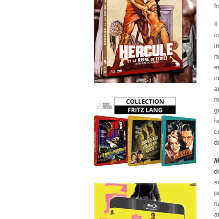
f
I
c
i
h
e
c
a
n
g
h
c
d
M
d
s
p
r
a