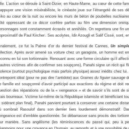
ille. L’action se déroule à Saint-Dizier, en Haute-Marne, au cœur de cette fa
’appuyer une vision misérabiliste, le cinéaste joue sur l’étrangeté de ses dé
iko au cœur de la nuit ou encore les murs de béton de poubelles nucléaires 
ôté oppressant de ce décor confère parfois au film une dimension onir
ersonnages sont constamment écrasés et annihilés. On regrettera une fin un
pproximatif de Paul Kircher
. Ses acolytes, Idir Azougli et Salif Cissé, sont, e
*
inalement, ce fut la Palme d’or du dernier festival de Cannes,
Un simple
élection. Après avoir amené sa voiture chez un garagiste, un homme est enle
econnu en lui son tortionnaire. Renouant avec une forme circulaire qu’il affect
’autres victimes afin de confirmer ses soupçons), Panahi signe un récit qui fli
iolence (surtout psychologique mais parfois physique) assez inédits chez lui.
ontrepoint idéal (pour ne pas dire l’antidote) aux
Graines du figuier sauvage
de
e famille est soupçonné d’avoir participé aux exactions du régime et doit re
uestion des réparations ou de la « vengeance » et de savoir s’ils sont de 
rais bourreaux. Victime lui-même de la République islamiste et bénéficiant touj
e sidérant plan final), Panahi parvient pourtant à conserver une certaine distan
ù sombrait Rasoulof dans son dernier tiers lourdement démonstratif. D
engeance est d’emblée questionnée. Se débarrasser sans procès des tortionnai
eur manière. Sans angélisme (les réminiscences du passé qui, peu à peu,
éanmoins pour une croyance en l’humain, au remords et à une possibilité de 