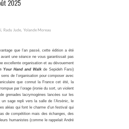
oût 2025
i
,
Radu Jude
,
Yolande Moreau
vantage que l’an passé, cette édition a été
re avant une séance ne vous garantissait pas
une excellente organisation et au dévouement
n Your Hand and Walk
de Sepideh Farsi)
in sens de l’organisation pour composer avec
aniculaire que connut la France cet été, la
mpue par l’orage (ironie du sort, un violent
 de grenades lacrymogènes lancées sur les
un sage repli vers la salle de l’Arsénic, le
s aléas qui font le charme d’un festival qui
 pas de compétition mais des échanges, des
leurs humanistes (comme le rappelait André