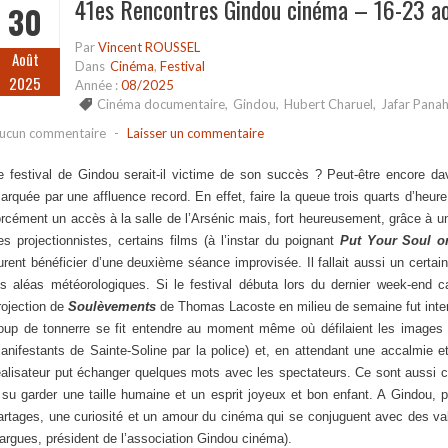
41es Rencontres Gindou cinéma – 16-23 a
30
Par
Vincent ROUSSEL
Août
Dans
Cinéma
,
Festival
2025
Année :
08/2025
Cinéma documentaire
,
Gindou
,
Hubert Charuel
,
Jafar Panah
ucun commentaire
-
Laisser un commentaire
e festival de Gindou serait-il victime de son succès ? Peut-être encore da
arquée par une affluence record. En effet, faire la queue trois quarts d’heu
orcément un accès à la salle de l’Arsénic mais, fort heureusement, grâce à 
es projectionnistes, certains films (à l’instar du poignant
Put Your Soul o
urent bénéficier d’une deuxième séance improvisée. Il fallait aussi un certa
es aléas météorologiques. Si le festival débuta lors du dernier week-end c
rojection de
Soulèvements
de Thomas Lacoste en milieu de semaine fut interro
oup de tonnerre se fit entendre au moment même où défilaient les images
anifestants de Sainte-Soline par la police) et, en attendant une accalmie et 
éalisateur put échanger quelques mots avec les spectateurs. Ce sont aussi ce
 su garder une taille humaine et un esprit joyeux et bon enfant. A Gindou,
artages, une curiosité et un amour du cinéma qui se conjuguent avec des va
argues, président de l’association Gindou cinéma).