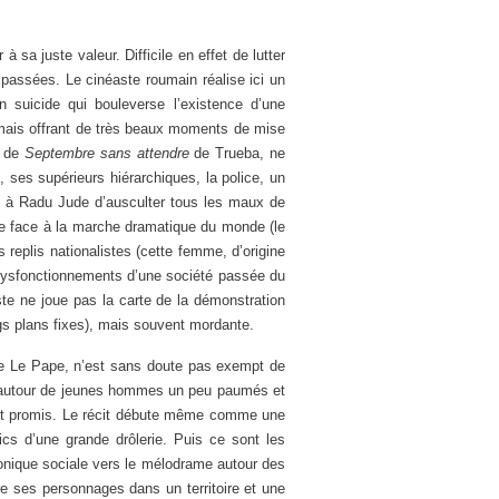
 sa juste valeur. Difficile en effet de lutter
0 passées. Le cinéaste roumain réalise ici un
 suicide qui bouleverse l’existence d’une
 mais offrant de très beaux moments de mise
e de
Septembre sans attendre
de Trueba, ne
, ses supérieurs hiérarchiques, la police, un
nt à Radu Jude d’ausculter tous les maux de
ce face à la marche dramatique du monde (le
replis nationalistes (cette femme, d’origine
s dysfonctionnements d’une société passée du
te ne joue pas la carte de la démonstration
ongs plans fixes), mais souvent mordante.
de Le Pape, n’est sans doute pas exempt de
 autour de jeunes hommes un peu paumés et
blait promis. Le récit débute même comme une
cs d’une grande drôlerie. Puis ce sont les
ronique sociale vers le mélodrame autour des
re ses personnages dans un territoire et une