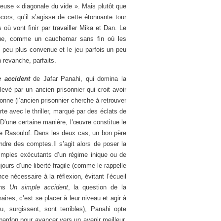
meuse « diagonale du vide ». Mais plutôt que
cors, qu’il s’agisse de cette étonnante tour
où vont finir par travailler Mika et Dan. Le
ique, comme un cauchemar sans fin où les
 peu plus convenue et le jeu parfois un peu
n revanche, parfaits.
 accident
de Jafar Panahi, qui domina la
vé par un ancien prisonnier qui croit avoir
ionne (l’ancien prisonnier cherche à retrouver
rte avec le thriller, marqué par des éclats de
 D’une certaine manière, l’œuvre constitue le
 Rasoulof. Dans les deux cas, un bon père
ndre des comptes.Il s’agit alors de poser la
simples exécutants d’un régime inique ou de
ours d’une liberté fragile (comme le rappelle
ce nécessaire à la réflexion, évitant l’écueil
ans
Un simple accident
, la question de la
res, c’est se placer à leur niveau et agir à
 surgissent, sont terribles), Panahi opte
pardon pour avancer vers un avenir meilleur.