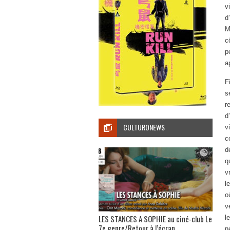
v
d
M
c
p
a
F
s
r
d
CULTURONEWS
v
c
d
q
v
l
o
v
LES STANCES A SOPHIE au ciné-club Le
l
7e genre/Retour à l’écran
n