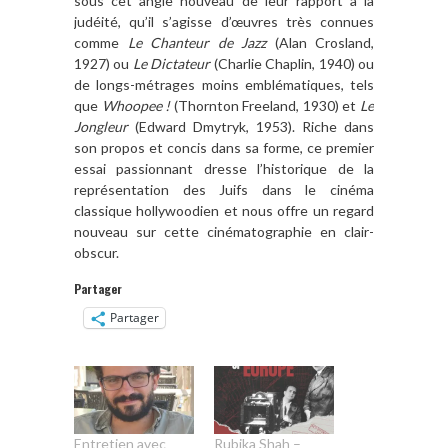
sous cet angle nouveau de leur rapport à la
judéité, qu’il s’agisse d’œuvres très connues
comme
Le Chanteur de Jazz
(Alan Crosland,
1927) ou
Le Dictateur
(Charlie Chaplin, 1940)
ou
de longs-métrages moins emblématiques, tels
que
Whoopee !
(Thornton Freeland, 1930)
et
Le
Jongleur
(Edward Dmytryk, 1953). Riche dans
son propos et concis dans sa forme, ce premier
essai passionnant dresse l’historique de la
représentation des Juifs dans le cinéma
classique hollywoodien et nous offre un regard
nouveau sur cette cinématographie en clair-
obscur.
Partager
Partager
Entretien avec
Rubika Shah –