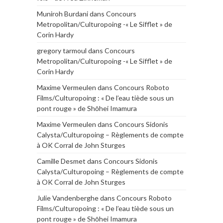
Muniroh Burdani
dans
Concours
Metropolitan/Culturopoing -« Le Sifflet » de
Corin Hardy
gregory tarmoul
dans
Concours
Metropolitan/Culturopoing -« Le Sifflet » de
Corin Hardy
Maxime Vermeulen
dans
Concours Roboto
Films/Culturopoing : « De l’eau tiède sous un
pont rouge » de Shōhei Imamura
Maxime Vermeulen
dans
Concours Sidonis
Calysta/Culturopoing – Règlements de compte
à OK Corral de John Sturges
Camille Desmet
dans
Concours Sidonis
Calysta/Culturopoing – Règlements de compte
à OK Corral de John Sturges
Julie Vandenberghe
dans
Concours Roboto
Films/Culturopoing : « De l’eau tiède sous un
pont rouge » de Shōhei Imamura