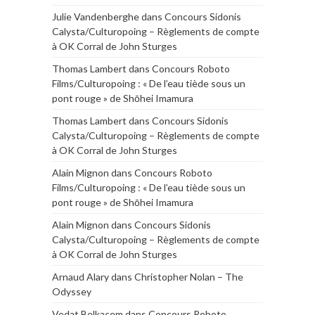
Julie Vandenberghe
dans
Concours Sidonis
Calysta/Culturopoing – Règlements de compte
à OK Corral de John Sturges
Thomas Lambert
dans
Concours Roboto
Films/Culturopoing : « De l’eau tiède sous un
pont rouge » de Shōhei Imamura
Thomas Lambert
dans
Concours Sidonis
Calysta/Culturopoing – Règlements de compte
à OK Corral de John Sturges
Alain Mignon
dans
Concours Roboto
Films/Culturopoing : « De l’eau tiède sous un
pont rouge » de Shōhei Imamura
Alain Mignon
dans
Concours Sidonis
Calysta/Culturopoing – Règlements de compte
à OK Corral de John Sturges
Arnaud Alary
dans
Christopher Nolan – The
Odyssey
Vedat Belkacem
dans
Concours Roboto