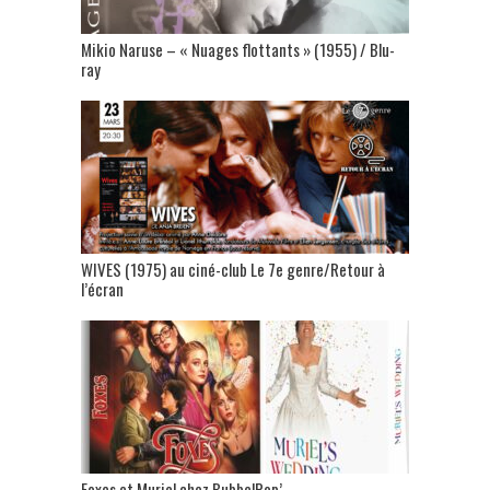
Mikio Naruse – « Nuages flottants » (1955) / Blu-
ray
WIVES (1975) au ciné-club Le 7e genre/Retour à
l’écran
Foxes et Muriel chez BubbelPop’