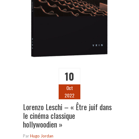
10
Oct
2022
Lorenzo Leschi – « Être juif dans
le cinéma classique
hollywoodien »
Par
Hugo Jordan