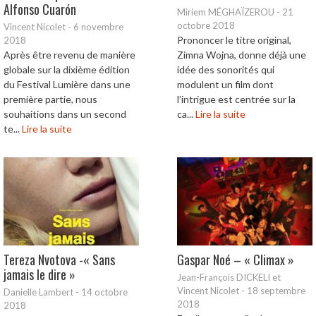
Alfonso Cuarón
Miriem MÉGHAÏZEROU
-
21
octobre 2018
Vincent Nicolet
-
6 novembre
Prononcer le titre original,
2018
Après être revenu de manière
Zimna Wojna, donne déjà une
globale sur la dixième édition
idée des sonorités qui
du Festival Lumière dans une
modulent un film dont
première partie, nous
l’intrigue est centrée sur la
souhaitions dans un second
ca...
Lire la suite
te...
Lire la suite
Tereza Nvotova -« Sans
Gaspar Noé – « Climax »
jamais le dire »
Jean-François DICKELI et
Vincent Nicolet
-
18 septembre
Danielle Lambert
-
14 octobre
2018
2018