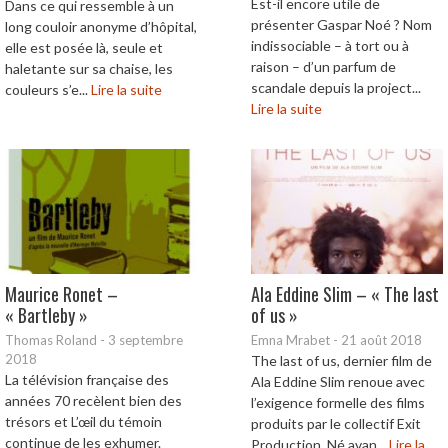
Est-il encore utile de
Dans ce qui ressemble à un
présenter Gaspar Noé ? Nom
long couloir anonyme d’hôpital,
indissociable – à tort ou à
elle est posée là, seule et
raison – d’un parfum de
haletante sur sa chaise, les
scandale depuis la project...
couleurs s’e...
Lire la suite
Lire la suite
Maurice Ronet –
Ala Eddine Slim – « The last
« Bartleby »
of us »
Thomas Roland
-
3 septembre
Emna Mrabet
-
21 août 2018
2018
The last of us, dernier film de
La télévision française des
Ala Eddine Slim renoue avec
années 70 recèlent bien des
l’exigence formelle des films
trésors et L’œil du témoin
produits par le collectif Exit
continue de les exhumer.
Production. Né avan...
Lire la