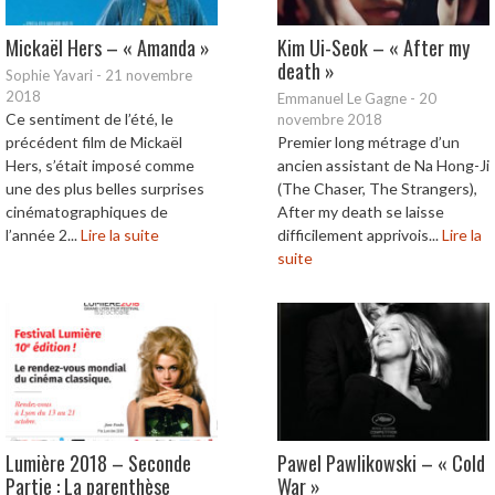
Mickaël Hers – « Amanda »
Kim Ui-Seok – « After my
death »
Sophie Yavari
-
21 novembre
2018
Emmanuel Le Gagne
-
20
Ce sentiment de l’été, le
novembre 2018
précédent film de Mickaël
Premier long métrage d’un
Hers, s’était imposé comme
ancien assistant de Na Hong-Ji
une des plus belles surprises
(The Chaser, The Strangers),
cinématographiques de
After my death se laisse
l’année 2...
Lire la suite
difficilement apprivois...
Lire la
suite
Lumière 2018 – Seconde
Pawel Pawlikowski – « Cold
Partie : La parenthèse
War »