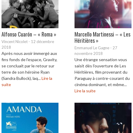
Alfonso Cuarón – « Roma »
Marcello Martinessi – « Les
Héritières »
Vincent Nicolet
-
12 décembre
2018
Emmanuel Le Gagne
-
27
Après nous avoir immergé aux
novembre 2018
fins fonds de l’espace, Gravity,
Une étrange sensation vous
se concluait par le retour sur
saisit dès l’ouverture de Les
terre de son héroïne Ryan
Héritières, film provenant du
(Sandra Bullock), laq...
Lire la
Paraguay à contre-courant du
suite
cinéma dominant, et même...
Lire la suite