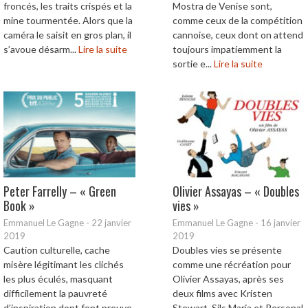
froncés, les traits crispés et la
Mostra de Venise sont,
mine tourmentée. Alors que la
comme ceux de la compétition
caméra le saisit en gros plan, il
cannoise, ceux dont on attend
s’avoue désarm...
Lire la suite
toujours impatiemment la
sortie e...
Lire la suite
Peter Farrelly – « Green
Olivier Assayas – « Doubles
Book »
vies »
Emmanuel Le Gagne
-
22 janvier
Emmanuel Le Gagne
-
16 janvier
2019
2019
Caution culturelle, cache
Doubles vies se présente
misère légitimant les clichés
comme une récréation pour
les plus éculés, masquant
Olivier Assayas, après ses
difficilement la pauvreté
deux films avec Kristen
d’inspiration dont font preuve
Stewart, Sils Maria et Personal