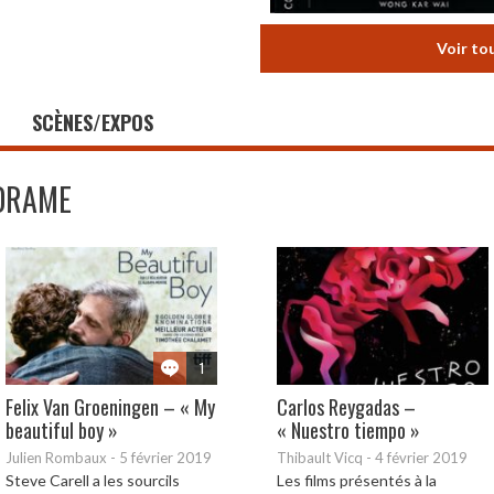
Voir to
SCÈNES/EXPOS
DRAME
1
Felix Van Groeningen – « My
Carlos Reygadas –
beautiful boy »
« Nuestro tiempo »
Julien Rombaux
-
5 février 2019
Thibault Vicq
-
4 février 2019
Steve Carell a les sourcils
Les films présentés à la