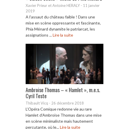
Xavier Prieur et Antoine HERALY
-
11 janvier
2019
A l’assaut du château faible ! Dans une
mise en scène oppressante et fascinante,
Phia Ménard dynamite le patriarcat, les
assignations ...
Lire la suite
Ambroise Thomas – « Hamlet », m.e.s.
Cyril Teste
Thibault Vicq
-
26 décembre 2018
L’Opéra Comique redonne vie au rare
Hamlet d’Ambroise Thomas dans une mise
en scène minimaliste mais hautement
percutante, où le...
Lire la suite