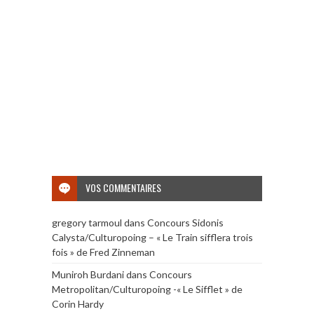
VOS COMMENTAIRES
gregory tarmoul
dans
Concours Sidonis
Calysta/Culturopoing – « Le Train sifflera trois
fois » de Fred Zinneman
Muniroh Burdani
dans
Concours
Metropolitan/Culturopoing -« Le Sifflet » de
Corin Hardy