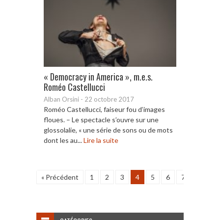
« Democracy in America », m.e.s.
Roméo Castellucci
Alban Orsini
-
22 octobre 2017
Roméo Castellucci, faiseur fou d’images
floues. – Le spectacle s’ouvre sur une
glossolalie, « une série de sons ou de mots
dont les au...
Lire la suite
« Précédent
1
2
3
4
5
6
7
8
9