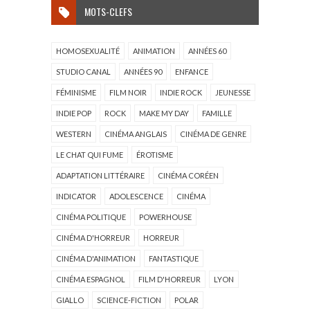
MOTS-CLEFS
HOMOSEXUALITÉ
ANIMATION
ANNÉES 60
STUDIO CANAL
ANNÉES 90
ENFANCE
FÉMINISME
FILM NOIR
INDIE ROCK
JEUNESSE
INDIE POP
ROCK
MAKE MY DAY
FAMILLE
WESTERN
CINÉMA ANGLAIS
CINÉMA DE GENRE
LE CHAT QUI FUME
ÉROTISME
ADAPTATION LITTÉRAIRE
CINÉMA CORÉEN
INDICATOR
ADOLESCENCE
CINÉMA
CINÉMA POLITIQUE
POWERHOUSE
CINÉMA D'HORREUR
HORREUR
CINÉMA D'ANIMATION
FANTASTIQUE
CINÉMA ESPAGNOL
FILM D'HORREUR
LYON
GIALLO
SCIENCE-FICTION
POLAR