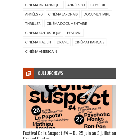
CINÉMA BRITANNIQUE
ANNÉES 80
COMÉDIE
ANNÉES 70
CINÉMA JAPONAIS
DOCUMENTAIRE
THRILLER
CINÉMA DOCUMENTAIRE
CINÉMA FANTASTIQUE
FESTIVAL
CINÉMA ITALIEN
DRAME
CINÉMA FRANÇAIS
CINÉMA AMERICAIN
CULTURONEWS
Festival Colis Suspect #4 – Du 25 juin au 3 juillet au
Ground Control