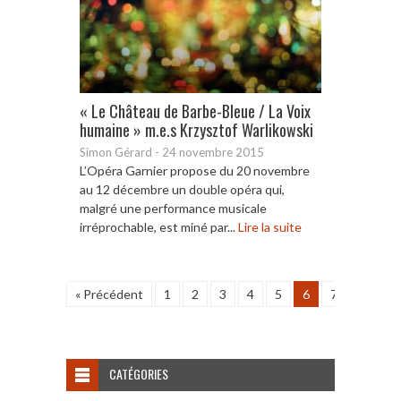
« Le Château de Barbe-Bleue / La Voix
humaine » m.e.s Krzysztof Warlikowski
Simon Gérard
-
24 novembre 2015
L’Opéra Garnier propose du 20 novembre
au 12 décembre un double opéra qui,
malgré une performance musicale
irréprochable, est miné par...
Lire la suite
« Précédent
1
2
3
4
5
6
7
8
9
CATÉGORIES