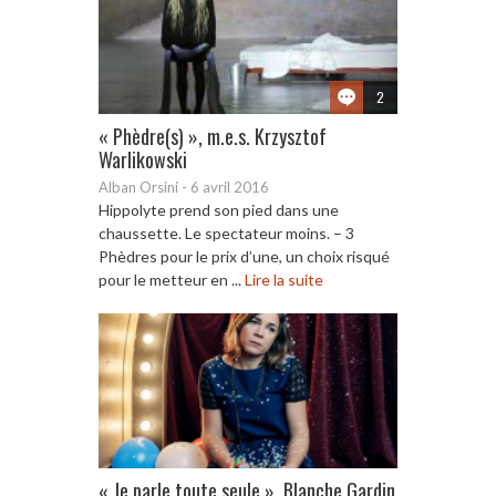
2
« Phèdre(s) », m.e.s. Krzysztof
Warlikowski
Alban Orsini
-
6 avril 2016
Hippolyte prend son pied dans une
chaussette. Le spectateur moins. – 3
Phèdres pour le prix d’une, un choix risqué
pour le metteur en ...
Lire la suite
« Je parle toute seule », Blanche Gardin