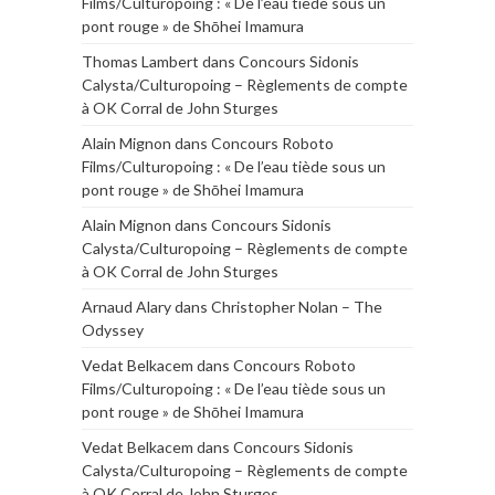
Films/Culturopoing : « De l’eau tiède sous un
pont rouge » de Shōhei Imamura
Thomas Lambert
dans
Concours Sidonis
Calysta/Culturopoing – Règlements de compte
à OK Corral de John Sturges
Alain Mignon
dans
Concours Roboto
Films/Culturopoing : « De l’eau tiède sous un
pont rouge » de Shōhei Imamura
Alain Mignon
dans
Concours Sidonis
Calysta/Culturopoing – Règlements de compte
à OK Corral de John Sturges
Arnaud Alary
dans
Christopher Nolan – The
Odyssey
Vedat Belkacem
dans
Concours Roboto
Films/Culturopoing : « De l’eau tiède sous un
pont rouge » de Shōhei Imamura
Vedat Belkacem
dans
Concours Sidonis
Calysta/Culturopoing – Règlements de compte
à OK Corral de John Sturges