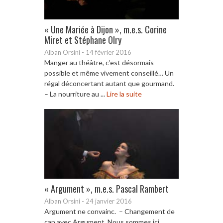
« Une Mariée à Dijon », m.e.s. Corine
Miret et Stéphane Olry
Alban Orsini
-
14 février 2016
Manger au théâtre, c’est désormais
possible et même vivement conseillé… Un
régal déconcertant autant que gourmand.
– La nourriture au ...
Lire la suite
« Argument », m.e.s. Pascal Rambert
Alban Orsini
-
24 janvier 2016
Argument ne convainc. – Changement de
cap avec Argument. Nous sommes ici