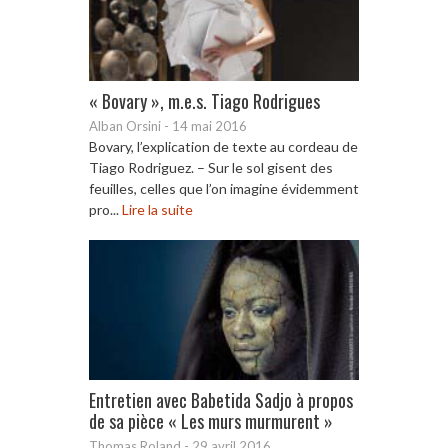
« Bovary », m.e.s. Tiago Rodrigues
Alban Orsini
-
14 mai 2016
Bovary, l’explication de texte au cordeau de
Tiago Rodriguez. – Sur le sol gisent des
feuilles, celles que l’on imagine évidemment
pro...
Lire la suite
Entretien avec Babetida Sadjo à propos
de sa pièce « Les murs murmurent »
Thomas Roland
-
29 avril 2016