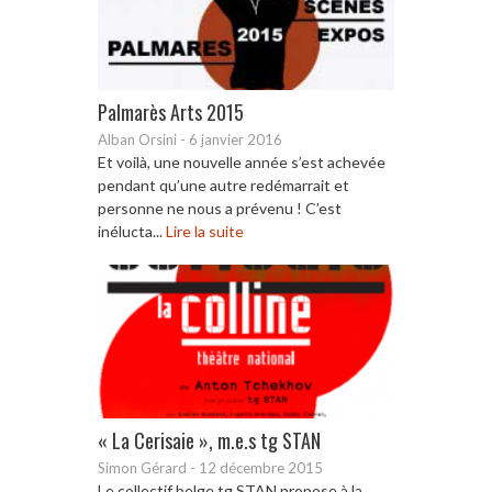
Palmarès Arts 2015
Alban Orsini
-
6 janvier 2016
Et voilà, une nouvelle année s’est achevée
pendant qu’une autre redémarrait et
personne ne nous a prévenu ! C’est
inélucta...
Lire la suite
« La Cerisaie », m.e.s tg STAN
Simon Gérard
-
12 décembre 2015
Le collectif belge tg STAN propose à la