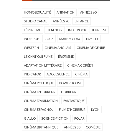
HOMOSEXUALITÉ
ANIMATION
ANNÉES 60
STUDIO CANAL
ANNÉES 90
ENFANCE
FÉMINISME
FILM NOIR
INDIE ROCK
JEUNESSE
INDIE POP
ROCK
MAKE MY DAY
FAMILLE
WESTERN
CINÉMA ANGLAIS
CINÉMA DE GENRE
LE CHAT QUI FUME
ÉROTISME
ADAPTATION LITTÉRAIRE
CINÉMA CORÉEN
INDICATOR
ADOLESCENCE
CINÉMA
CINÉMA POLITIQUE
POWERHOUSE
CINÉMA D'HORREUR
HORREUR
CINÉMA D'ANIMATION
FANTASTIQUE
CINÉMA ESPAGNOL
FILM D'HORREUR
LYON
GIALLO
SCIENCE-FICTION
POLAR
CINÉMA BRITANNIQUE
ANNÉES 80
COMÉDIE