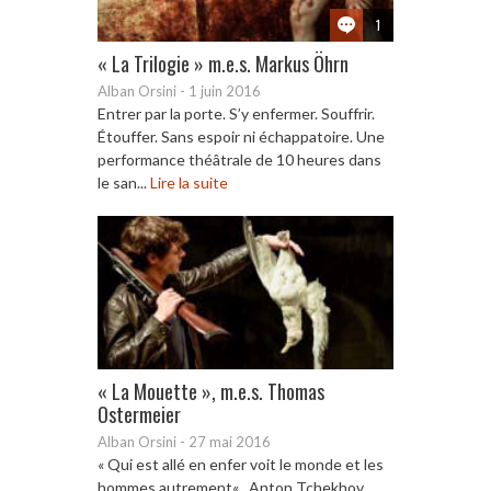
1
« La Trilogie » m.e.s. Markus Öhrn
Alban Orsini
-
1 juin 2016
Entrer par la porte. S’y enfermer. Souffrir.
Étouffer. Sans espoir ni échappatoire. Une
performance théâtrale de 10 heures dans
le san...
Lire la suite
« La Mouette », m.e.s. Thomas
Ostermeier
Alban Orsini
-
27 mai 2016
« Qui est allé en enfer voit le monde et les
hommes autrement« , Anton Tchekhov.