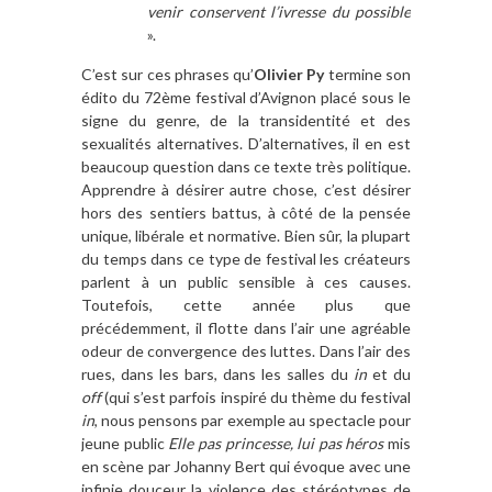
venir conservent l
’ivresse du possible
».
C’est sur ces phrases qu’
Olivier Py
termine son
édito du 72ème festival d’Avignon placé sous le
signe du genre, de la transidentité et des
sexualités alternatives. D’alternatives, il en est
beaucoup question dans ce texte très politique.
Apprendre à désirer autre chose, c’est désirer
hors des sentiers battus, à côté de la pensée
unique, libérale et normative. Bien sûr, la plupart
du temps dans ce type de festival les créateurs
parlent à un public sensible à ces causes.
Toutefois, cette année plus que
précédemment, il flotte dans l’air une agréable
odeur de convergence des luttes. Dans l’air des
rues, dans les bars, dans les salles du
in
et du
off
(qui s’est parfois inspiré du thème du festival
in
, nous pensons par exemple au spectacle pour
jeune public
Elle pas princesse, lui pas h
éros
mis
en scène par Johanny Bert qui évoque avec une
infinie douceur la violence des stéréotypes de