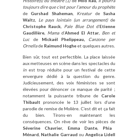
Histoire(s) du théâtre (1)
de
Milo Rau
,
Il pourra
toujours dire que c’est pour l’amour du prophète
de
Gurshad Shaheman
,
Kreatur
de
Sasha
Waltz
,
Le pays lointain (un arrangement)
de
Christophe Rauck
,
Pale Blue Dot
d’
Etienne
Gaudillère
,
Mama
d’
Ahmed El Attar
,
Ben et
Luc
de
Mickaël Phelippeau,
Canzone per
Ornella
de
Raimund Hoghe
et quelques autres.
Bien sûr, tout est perfectible. La place laissée
aux metteuses en scène dans les spectacles du
in
est trop réduite pour un festival de cette
envergure dédié à la question du genre.
Judicieusement, des voix féministes se sont
élevées pour dénoncer ce manque de parité ;
notamment la puissante tribune de
Carole
Thibault
prononcée le 13 juillet lors d’une
parodie de remise de Molière. C’est dit et ça fait
du bien. Tirons-en maintenant les
conséquences. On rêve de voir les pièces de
Séverine Chavrier
,
Emma Dante
,
Phia
Ménard
,
Nathalie Garraud
ou
Angelica Lidell