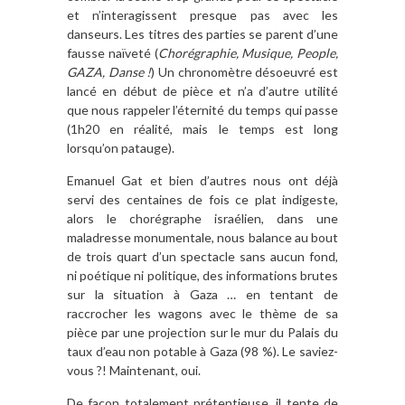
et n’interagissent presque pas avec les
danseurs. Les titres des parties se parent d’une
fausse naïveté (
Chor
égraphie, Musique, People,
GAZA, Danse !
) Un chronomètre désoeuvré est
lancé en début de pièce et n’a d’autre utilité
que nous rappeler l’éternité du temps qui passe
(1h20 en réalité, mais le temps est long
lorsqu’on patauge).
Emanuel Gat et bien d’autres nous ont déjà
servi des centaines de fois ce plat indigeste,
alors le chorégraphe israélien, dans une
maladresse monumentale, nous balance au bout
de trois quart d’un spectacle sans aucun fond,
ni poétique ni politique, des informations brutes
sur la situation à Gaza … en tentant de
raccrocher les wagons avec le thème de sa
pièce par une projection sur le mur du Palais du
taux d’eau non potable à Gaza (98 %). Le saviez-
vous ?! Maintenant, oui.
De façon totalement prétentieuse, il tente de