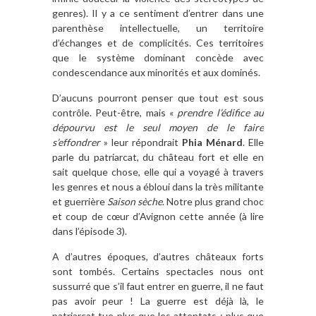
genres). Il y a ce sentiment d’entrer dans une
parenthèse intellectuelle, un territoire
d’échanges et de complicités. Ces territoires
que le système dominant concède avec
condescendance aux minorités et aux dominés.
D’aucuns pourront penser que tout est sous
contrôle. Peut-être, mais «
prendre l
’édifice au
d
épourvu est le seul moyen de le faire
s
’effondrer
» leur répondrait
Phia Ménard
. Elle
parle du patriarcat, du château fort et elle en
sait quelque chose, elle qui a voyagé à travers
les genres et nous a ébloui dans la très militante
et guerrière
Saison s
è
che
. Notre plus grand choc
et coup de cœur d’Avignon cette année (à lire
dans l’épisode 3).
A d’autres époques, d’autres châteaux forts
sont tombés. Certains spectacles nous ont
sussurré que s’il faut entrer en guerre, il ne faut
pas avoir peur ! La guerre est déjà là, le
patriarcat tue plus que les attentats ; plus que