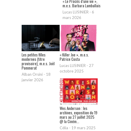
« Le Procès d’une vie »,
m.e.s. Barbara Lamballais
Lucas LUSINIER
-
6
mars 2026
Les petites filles
« Killer Joe », m.e.s.
modernes (titre
Patrice Costa
provisoire), m.e.s. Joël
Lucas LUSINIER
-
27
Pommerat
octobre 2025
Alban Orsini
-
18
janvier 2026
Wes Anderson : les
archives, exposition du 19
mars au 27 juillet 2025
@ la Ciném...
Célia
-
19 mars 2025