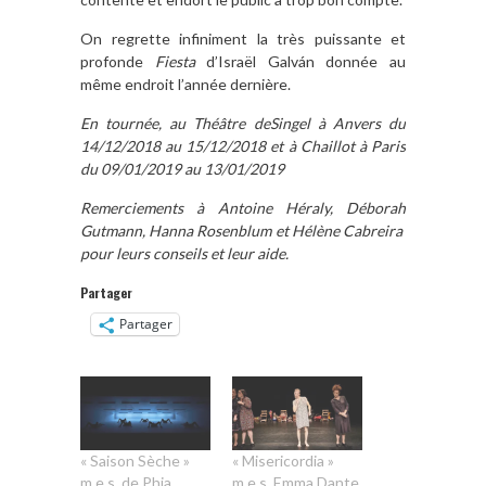
On regrette infiniment la très puissante et
profonde
Fiesta
d’Israël Galván donnée au
même endroit l’année dernière.
En tourn
ée, au Th
éâtre deSingel
à Anvers du
14/12/2018 au 15/12/2018 et
à Chaillot
à Paris
du 09/01/2019 au 13/01/2019
Remerciements
à Antoine H
éraly, D
éborah
Gutmann, Hanna Rosenblum et H
él
ène Cabreira
pour leurs conseils et leur aide.
Partager
Partager
« Saison Sèche »
« Misericordia »
m.e.s. de Phia
m.e.s. Emma Dante