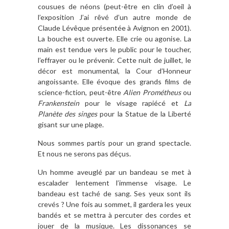
cousues de néons (peut-être en clin d’oeil à
l’exposition J’ai rêvé d’un autre monde de
Claude Lévêque présentée à Avignon en 2001).
La bouche est ouverte. Elle crie ou agonise. La
main est tendue vers le public pour le toucher,
l’effrayer ou le prévenir. Cette nuit de juillet, le
décor est monumental, la Cour d’Honneur
angoissante. Elle évoque des grands films de
science-fiction, peut-être
Alien Prom
étheus
ou
Frankenstein
pour le visage rapiécé et
La
Plan
è
te des singes
pour la Statue de la Liberté
gisant sur une plage.
Nous sommes partis pour un grand spectacle.
Et nous ne serons pas déçus.
Un homme aveuglé par un bandeau se met à
escalader lentement l’immense visage. Le
bandeau est taché de sang. Ses yeux sont ils
crevés ? Une fois au sommet, il gardera les yeux
bandés et se mettra à percuter des cordes et
jouer de la musique. Les dissonances se