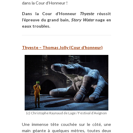
dans la Cour d’Honneur !
Dans la Cour d
’
Honneur
Thyeste
r
é
ussit
l
’é
preuve du grand bain,
Story Water
nage en
eaux troubles.
Thyeste – Thomas Jolly (Cour d
’
honneur)
(c) Christophe Raynaud de Lage / Festival d’Avignon
Une immense tête couchée sur le côté, une
main géante à quelques mètres, toutes deux