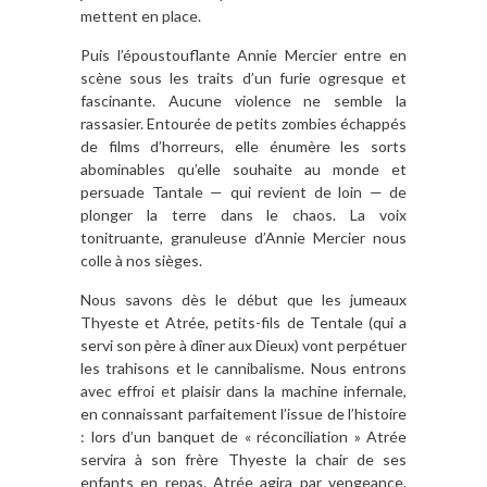
mettent en place.
Puis l’époustouflante Annie Mercier entre en
scène sous les traits d’un furie ogresque et
fascinante. Aucune violence ne semble la
rassasier. Entourée de petits zombies échappés
de films d’horreurs, elle énumère les sorts
abominables qu’elle souhaite au monde et
persuade Tantale — qui revient de loin — de
plonger la terre dans le chaos. La voix
tonitruante, granuleuse d’Annie Mercier nous
colle à nos sièges.
Nous savons dès le début que les jumeaux
Thyeste et Atrée, petits-fils de Tentale (qui a
servi son père à dîner aux Dieux) vont perpétuer
les trahisons et le cannibalisme. Nous entrons
avec effroi et plaisir dans la machine infernale,
en connaissant parfaitement l’issue de l’histoire
: lors d’un banquet de « réconciliation » Atrée
servira à son frère Thyeste la chair de ses
enfants en repas. Atrée agira par vengeance,