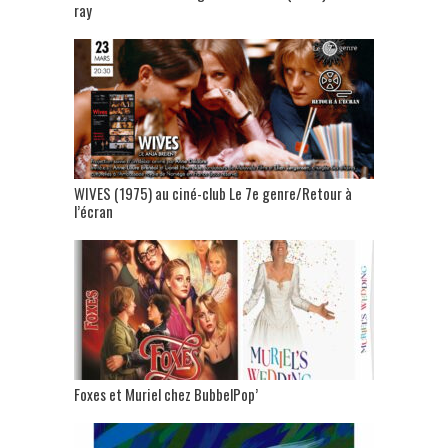
ray
WIVES (1975) au ciné-club Le 7e genre/Retour à
l’écran
Foxes et Muriel chez BubbelPop’