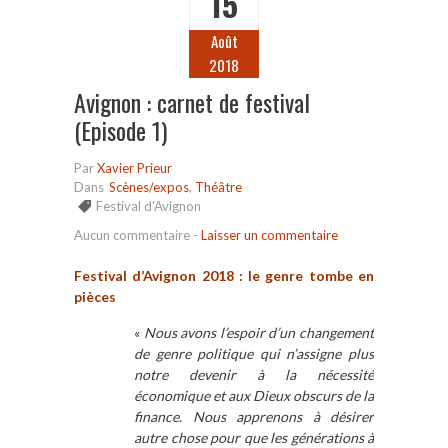
15
Août
2018
Avignon : carnet de festival
(Episode 1)
Par
Xavier Prieur
Dans
Scènes/expos
,
Théâtre
Festival d'Avignon
Aucun commentaire
-
Laisser un commentaire
Festival d
’
Avignon 2018 : le genre tombe en
pi
è
ces
«
Nous avons l
’espoir d
’un changement
de genre politique qui n
’assigne plus
notre devenir
à la n
é
cessit
é
économique et aux Dieux obscurs de la
finance. Nous apprenons
à d
ésirer
autre chose pour que les g
én
érations
à