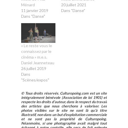
Ménard
20 juillet 2021
11 janvier 2019
Dans "Danse"
Dans "Danse"
« Le reste vous le
connaissez par le
cinéma » m.e.s.
Daniel Jeanneteau
26 juillet 2019
Dans
"Scènes/expos"
© Tous droits réservés. Culturopoing.com est un site
intégralement bénévole (Association de loi 1901) et
respecte les droits d’auteur, dans le respect du travail
des artistes que nous cherchons à valoriser. Les
photos visibles sur le site ne sont là qu’à titre
illustratif, non dans un but d’exploitation commerciale
et ne sont pas la propriété de Culturopoing.
Néanmoins, si une photographie avait malgré tout
échappé à notre contrôle, elle sera de fait enlevée