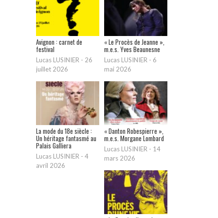
Avignon : carnet de
« Le Procès de Jeanne »,
festival
m.e.s. Yves Beaunesne
Lucas LUSINIER
-
26
Lucas LUSINIER
-
6
juillet 2026
mai 2026
La mode du 18e siècle :
« Danton Robespierre »,
Un héritage fantasmé au
m.e.s. Morgane Lombard
Palais Galliera
Lucas LUSINIER
-
14
Lucas LUSINIER
-
4
mars 2026
avril 2026