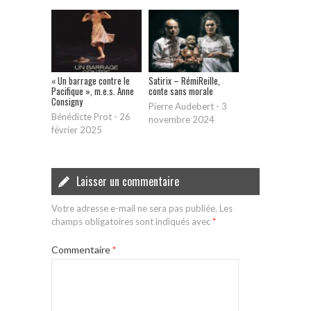
« Un barrage contre le
Satirix – RémiReille,
Pacifique », m.e.s. Anne
conte sans morale
Consigny
Pierre Audebert
-
3
Bénédicte Prot
-
26
novembre 2024
février 2025
Laisser un commentaire
Votre adresse e-mail ne sera pas publiée.
Les
champs obligatoires sont indiqués avec
*
Commentaire
*