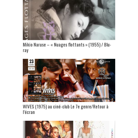
Mikio Naruse – « Nuages flottants » (1955) / Blu-
ray
WIVES (1975) au ciné-club Le 7e genre/Retour à
l’écran