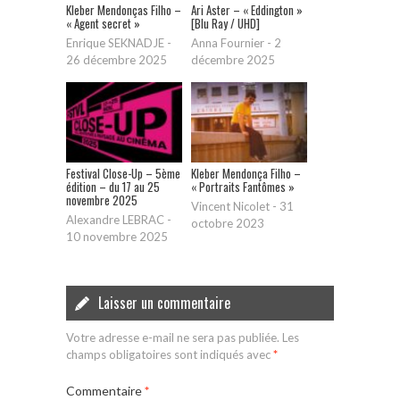
Kleber Mendonças Filho –
Ari Aster – « Eddington »
« Agent secret »
[Blu Ray / UHD]
Enrique SEKNADJE
-
Anna Fournier
-
2
26 décembre 2025
décembre 2025
Festival Close-Up – 5ème
Kleber Mendonça Filho –
édition – du 17 au 25
« Portraits Fantômes »
novembre 2025
Vincent Nicolet
-
31
Alexandre LEBRAC
-
octobre 2023
10 novembre 2025
Laisser un commentaire
Votre adresse e-mail ne sera pas publiée.
Les
champs obligatoires sont indiqués avec
*
Commentaire
*