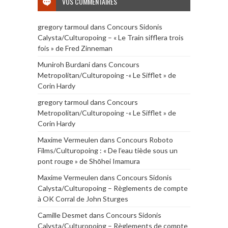
VOS COMMENTAIRES
gregory tarmoul
dans
Concours Sidonis
Calysta/Culturopoing – « Le Train sifflera trois
fois » de Fred Zinneman
Muniroh Burdani
dans
Concours
Metropolitan/Culturopoing -« Le Sifflet » de
Corin Hardy
gregory tarmoul
dans
Concours
Metropolitan/Culturopoing -« Le Sifflet » de
Corin Hardy
Maxime Vermeulen
dans
Concours Roboto
Films/Culturopoing : « De l’eau tiède sous un
pont rouge » de Shōhei Imamura
Maxime Vermeulen
dans
Concours Sidonis
Calysta/Culturopoing – Règlements de compte
à OK Corral de John Sturges
Camille Desmet
dans
Concours Sidonis
Calysta/Culturopoing – Règlements de compte