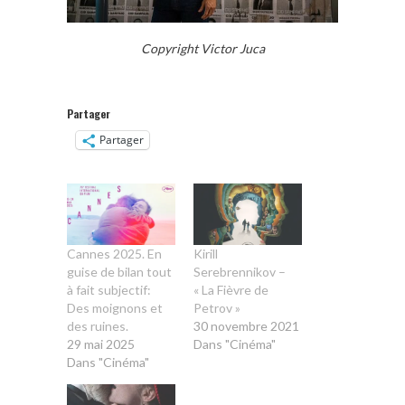
Copyright Victor Juca
Partager
Partager
Cannes 2025. En
Kirill
guise de bilan tout
Serebrennikov –
à fait subjectif:
« La Fièvre de
Des moignons et
Petrov »
des ruines.
30 novembre 2021
29 mai 2025
Dans "Cinéma"
Dans "Cinéma"