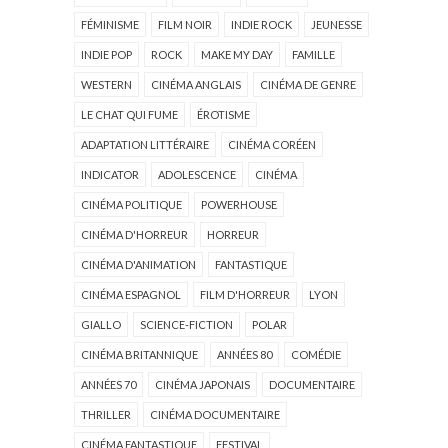
FÉMINISME
FILM NOIR
INDIE ROCK
JEUNESSE
INDIE POP
ROCK
MAKE MY DAY
FAMILLE
WESTERN
CINÉMA ANGLAIS
CINÉMA DE GENRE
LE CHAT QUI FUME
ÉROTISME
ADAPTATION LITTÉRAIRE
CINÉMA CORÉEN
INDICATOR
ADOLESCENCE
CINÉMA
CINÉMA POLITIQUE
POWERHOUSE
CINÉMA D'HORREUR
HORREUR
CINÉMA D'ANIMATION
FANTASTIQUE
CINÉMA ESPAGNOL
FILM D'HORREUR
LYON
GIALLO
SCIENCE-FICTION
POLAR
CINÉMA BRITANNIQUE
ANNÉES 80
COMÉDIE
ANNÉES 70
CINÉMA JAPONAIS
DOCUMENTAIRE
THRILLER
CINÉMA DOCUMENTAIRE
CINÉMA FANTASTIQUE
FESTIVAL