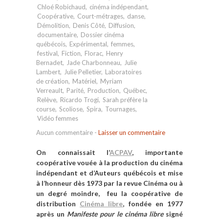
Chloé Robichaud
,
cinéma indépendant
,
Coopérative
,
Court-métrages
,
danse
,
Démolition
,
Denis Côté
,
Diffusion
,
documentaire
,
Dossier cinéma
québécois
,
Expérimental
,
femmes
,
festival
,
Fiction
,
Florac
,
Henry
Bernadet
,
Jade Charbonneau
,
Julie
Lambert
,
Julie Pelletier
,
Laboratoires
de création
,
Matériel
,
Myriam
Verreault
,
Parité
,
Production
,
Québec
,
Relève
,
Ricardo Trogi
,
Sarah préfère la
course
,
Scoliose
,
Spira
,
Tournages
,
Vidéo femmes
Aucun commentaire
-
Laisser un commentaire
On connaissait l’
ACPAV
, importante
coopérative vouée à la production du cinéma
indépendant et d’Auteurs québécois et mise
à l’honneur dès 1973 par la revue Cinéma ou à
un degré moindre, feu la coopérative de
distribution
Cinéma libre
, fondée en 1977
après un
Manifeste pour le cinéma libre
signé