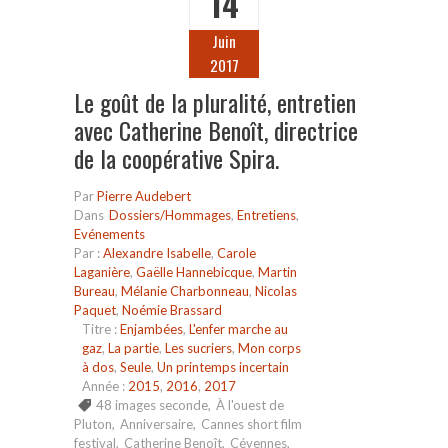
14
Juin
2017
Le goût de la pluralité, entretien
avec Catherine Benoît, directrice
de la coopérative Spira.
Par
Pierre Audebert
Dans
Dossiers/Hommages
,
Entretiens
,
Evénements
Par :
Alexandre Isabelle
,
Carole
Laganière
,
Gaëlle Hannebicque
,
Martin
Bureau
,
Mélanie Charbonneau
,
Nicolas
Paquet
,
Noémie Brassard
Titre :
Enjambées
,
L'enfer marche au
gaz
,
La partie
,
Les sucriers
,
Mon corps
à dos
,
Seule
,
Un printemps incertain
Année :
2015
,
2016
,
2017
48 images seconde
,
À l'ouest de
Pluton
,
Anniversaire
,
Cannes short film
festival
,
Catherine Benoît
,
Cévennes
,