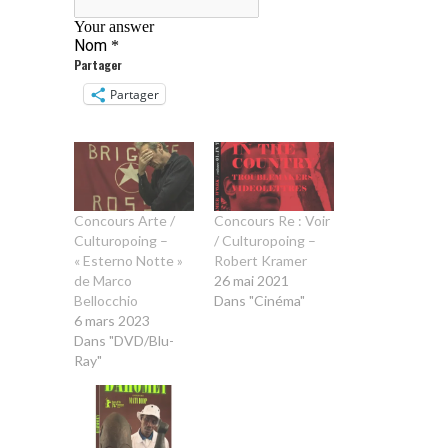
Partager
Partager
Concours Arte /
Concours Re : Voir
Culturopoing –
/ Culturopoing –
« Esterno Notte »
Robert Kramer
de Marco
26 mai 2021
Bellocchio
Dans "Cinéma"
6 mars 2023
Dans "DVD/Blu-
Ray"