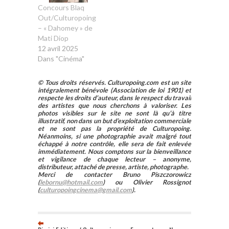
Concours Blaq
Out/Culturopoing
– « Dahomey » de
Mati Diop
12 avril 2025
Dans "Cinéma"
© Tous droits réservés. Culturopoing.com est un site
intégralement bénévole (Association de loi 1901) et
respecte les droits d’auteur, dans le respect du travail
des artistes que nous cherchons à valoriser. Les
photos visibles sur le site ne sont là qu’à titre
illustratif, non dans un but d’exploitation commerciale
et ne sont pas la propriété de Culturopoing.
Néanmoins, si une photographie avait malgré tout
échappé à notre contrôle, elle sera de fait enlevée
immédiatement. Nous comptons sur la bienveillance
et vigilance de chaque lecteur – anonyme,
distributeur, attaché de presse, artiste, photographe.
Merci de contacter Bruno Piszczorowicz
(
lebornu@hotmail.com
) ou Olivier Rossignot
(
culturopoingcinema@gmail.com
).