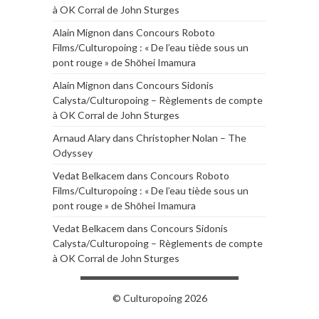
à OK Corral de John Sturges
Alain Mignon
dans
Concours Roboto
Films/Culturopoing : « De l’eau tiède sous un
pont rouge » de Shōhei Imamura
Alain Mignon
dans
Concours Sidonis
Calysta/Culturopoing – Règlements de compte
à OK Corral de John Sturges
Arnaud Alary
dans
Christopher Nolan – The
Odyssey
Vedat Belkacem
dans
Concours Roboto
Films/Culturopoing : « De l’eau tiède sous un
pont rouge » de Shōhei Imamura
Vedat Belkacem
dans
Concours Sidonis
Calysta/Culturopoing – Règlements de compte
à OK Corral de John Sturges
© Culturopoing 2026