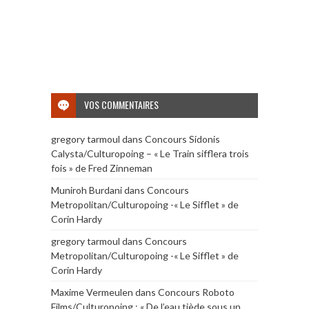
VOS COMMENTAIRES
gregory tarmoul
dans
Concours Sidonis
Calysta/Culturopoing – « Le Train sifflera trois
fois » de Fred Zinneman
Muniroh Burdani
dans
Concours
Metropolitan/Culturopoing -« Le Sifflet » de
Corin Hardy
gregory tarmoul
dans
Concours
Metropolitan/Culturopoing -« Le Sifflet » de
Corin Hardy
Maxime Vermeulen
dans
Concours Roboto
Films/Culturopoing : « De l’eau tiède sous un