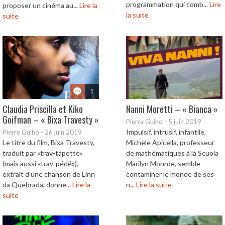
programmation qui comb...
Lire
proposer un cinéma au...
Lire la
la suite
suite
1
Claudia Priscilla et Kiko
Nanni Moretti – « Bianca »
Goifman – « Bixa Travesty »
Pierre Guiho
-
5 juin 2019
Impulsif, intrusif, infantile,
Pierre Guiho
-
26 juin 2019
Le titre du film, Bixa Travesty,
Michele Apicella, professeur
traduit par «trav-tapette»
de mathématiques à la Scuola
(mais aussi «trav-pédé»),
Marilyn Monroe, semble
extrait d’une chanson de Linn
contaminer le monde de ses
da Quebrada, donne...
Lire la
n...
Lire la suite
suite