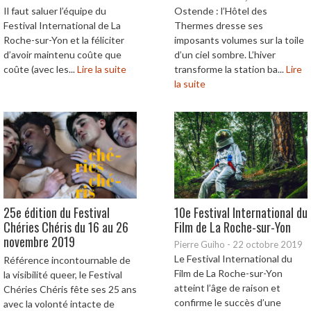
Il faut saluer l’équipe du
Ostende : l’Hôtel des
Festival International de La
Thermes dresse ses
Roche-sur-Yon et la féliciter
imposants volumes sur la toile
d’avoir maintenu coûte que
d’un ciel sombre. L’hiver
coûte (avec les...
Lire la suite
transforme la station ba...
Lire
la suite
25e édition du Festival
10e Festival International du
Chéries Chéris du 16 au 26
Film de La Roche-sur-Yon
novembre 2019
Pierre Guiho
-
22 octobre 2019
Le Festival International du
Référence incontournable de
Film de La Roche-sur-Yon
la visibilité queer, le Festival
atteint l’âge de raison et
Chéries Chéris fête ses 25 ans
confirme le succès d’une
avec la volonté intacte de