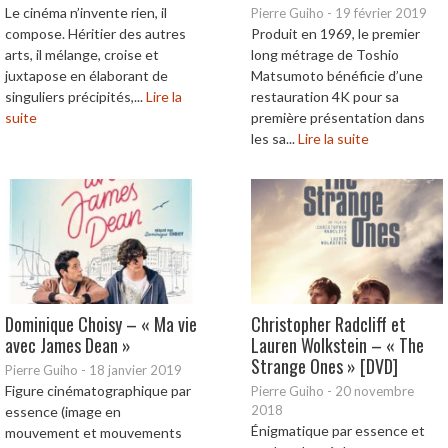
Le cinéma n’invente rien, il
Pierre Guiho
-
19 février 2019
compose. Héritier des autres
Produit en 1969, le premier
arts, il mélange, croise et
long métrage de Toshio
juxtapose en élaborant de
Matsumoto bénéficie d’une
singuliers précipités,...
Lire la
restauration 4K pour sa
suite
première présentation dans
les sa...
Lire la suite
Dominique Choisy – « Ma vie
Christopher Radcliff et
avec James Dean »
Lauren Wolkstein – « The
Strange Ones » [DVD]
Pierre Guiho
-
18 janvier 2019
Figure cinématographique par
Pierre Guiho
-
20 novembre
2018
essence (image en
Énigmatique par essence et
mouvement et mouvements