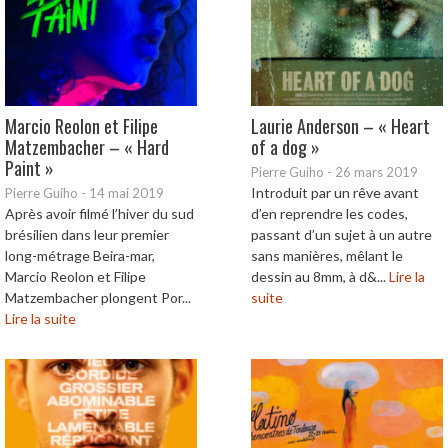
Marcio Reolon et Filipe
Laurie Anderson – « Heart
Matzembacher – « Hard
of a dog »
Paint »
Pierre Guiho
-
26 mars 2019
Introduit par un rêve avant
Pierre Guiho
-
14 mai 2019
Après avoir filmé l’hiver du sud
d’en reprendre les codes,
brésilien dans leur premier
passant d’un sujet à un autre
long-métrage Beira-mar,
sans manières, mêlant le
Marcio Reolon et Filipe
dessin au 8mm, à d&...
Lire la
Matzembacher plongent Por...
suite
Lire la suite