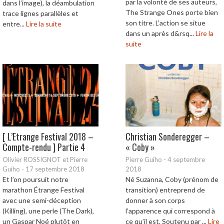
par la volonté de ses auteurs,
dans l’image), la déambulation
The Strange Ones porte bien
trace lignes parallèles et
son titre. L’action se situe
entre...
Lire la suite
dans un après d&rsq...
Lire la
suite
[ L’Etrange Festival 2018 –
Christian Sonderegger –
Compte-rendu ] Partie 4
« Coby »
Olivier ROSSIGNOT et Pierre
Pierre Guiho
-
4 septembre
Guiho
-
17 septembre 2018
2018
Et l’on poursuit notre
Né Suzanna, Coby (prénom de
marathon Étrange Festival
transition) entreprend de
avec une semi-déception
donner à son corps
(Killing), une perle (The Dark),
l’apparence qui correspond à
un Gaspar Noé plutôt en
ce qu’il est. Soutenu par ...
Lire