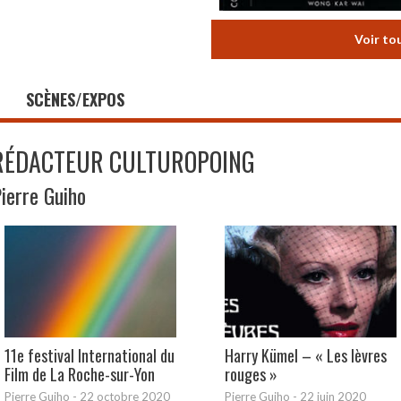
Voir to
SCÈNES/EXPOS
RÉDACTEUR CULTUROPOING
ierre Guiho
11e festival International du
Harry Kümel – « Les lèvres
Film de La Roche-sur-Yon
rouges »
Pierre Guiho
-
22 octobre 2020
Pierre Guiho
-
22 juin 2020