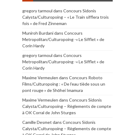
gregory tarmoul
dans
Concours Sidonis
Calysta/Culturopoing – « Le Train sifflera trois
fois » de Fred Zinneman
Muniroh Burdani
dans
Concours
Metropolitan/Culturopoing -« Le Sifflet » de
Corin Hardy
gregory tarmoul
dans
Concours
Metropolitan/Culturopoing -« Le Sifflet » de
Corin Hardy
Maxime Vermeulen
dans
Concours Roboto
Films/Culturopoing : « De l’eau tiède sous un
pont rouge » de Shōhei Imamura
Maxime Vermeulen
dans
Concours Sidonis
Calysta/Culturopoing – Règlements de compte
à OK Corral de John Sturges
Camille Desmet
dans
Concours Sidonis
Calysta/Culturopoing – Règlements de compte
à OK Corral de John Sturges