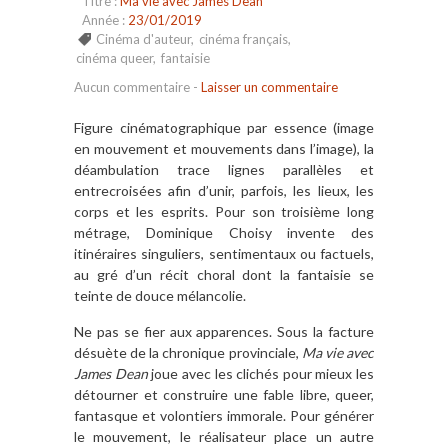
Titre :
Ma vie avec James Dean
Année :
23/01/2019
Cinéma d'auteur
,
cinéma français
,
cinéma queer
,
fantaisie
Aucun commentaire
-
Laisser un commentaire
Figure cinématographique par essence (image
en mouvement et mouvements dans l’image), la
déambulation trace lignes parallèles et
entrecroisées afin d’unir, parfois, les lieux, les
corps et les esprits. Pour son troisième long
métrage, Dominique Choisy invente des
itinéraires singuliers, sentimentaux ou factuels,
au gré d’un récit choral dont la fantaisie se
teinte de douce mélancolie.
Ne pas se fier aux apparences. Sous la facture
désuète de la chronique provinciale,
Ma vie avec
James Dean
joue avec les clichés pour mieux les
détourner et construire une fable libre, queer,
fantasque et volontiers immorale. Pour générer
le mouvement, le réalisateur place un autre