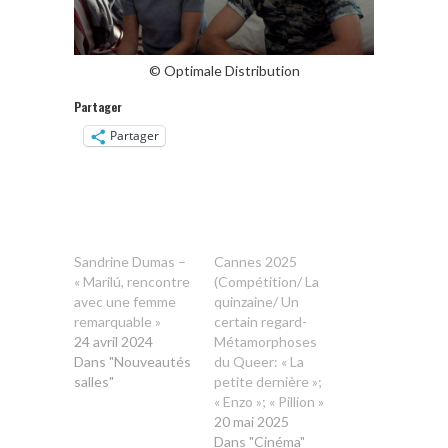
© Optimale Distribution
Partager
Partager
Sandrine Dumas –
Cannes 2025
« Marilú, rencontre
(Compétition/ La
avec une femme
quinzaine/ Un
remarquable »
certain regard-
24 avril 2024
Métamorphoses
Dans "Nouveautés
du Queer: « La
salles"
petite dernière »;
« Enzo »; « Pillion »
20 mai 2025
Dans "Cinéma"