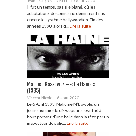
Jean-François DICKELI
-
13 août 2020
Il fut un temps, pas si éloigné, où les
adaptations de comics ne dominaient pas
encore le système hollywoodien. Fin des
années 1990, alors q...
Lire la suite
Mathieu Kassovitz – « La Haine »
(1995)
Vincent Nicolet
-
6 août 2020
Le 6 Avril 1993, Makomé M’Bowolé, un
jeune homme de dix-sept ans, est tué à
bout portant d’une balle dans la tête par un
inspecteur de polic...
Lire la suite