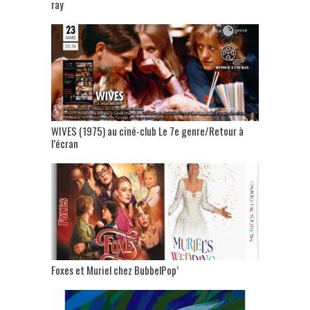
ray
WIVES (1975) au ciné-club Le 7e genre/Retour à
l’écran
Foxes et Muriel chez BubbelPop’