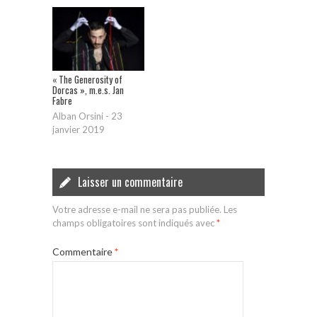
« The Generosity of
Dorcas », m.e.s. Jan
Fabre
Alban Orsini
-
23
janvier 2019
Laisser un commentaire
Votre adresse e-mail ne sera pas publiée.
Les
champs obligatoires sont indiqués avec
*
Commentaire
*