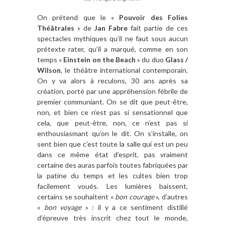
On prétend que le «
Pouvoir des Folies
Théâtrales
» de
Jan Fabre
fait partie de ces
spectacles mythiques qu’il ne faut sous aucun
prétexte rater, qu’il a marqué, comme en son
temps «
Einstein on the Beach
» du duo
Glass /
Wilson
, le théâtre international contemporain.
On y va alors à reculons, 30 ans après sa
création, porté par une appréhension fébrile de
premier communiant. On se dit que peut-être,
non, et bien ce n’est pas si sensationnel que
cela, que peut-être, non, ce n’est pas si
enthousiasmant qu’on le dit. On s’installe, on
sent bien que c’est toute la salle qui est un peu
dans ce même état d’esprit, pas vraiment
certaine des auras parfois toutes fabriquées par
la patine du temps et les cultes bien trop
facilement voués. Les lumières baissent,
certains se souhaitent «
bon courage
», d’autres
«
bon voyage
» : il y a ce sentiment distillé
d’épreuve très inscrit chez tout le monde,