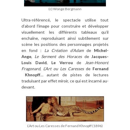
(c) Wonge Bergmann
Ultra-référencé, le spectacle utilise tout
d’abord l’image pour construire et développer
visuellement les différents tableaux qu’il
enchaîne, reproduisant ainsi subtilement sur
scène les positions des personnages projetés
en fond :
La Création d’Adam
de
Michel-
Ange
,
Le Serment des Horaces
de
Jacques-
Louis
David
,
Le Verrou
de
Jean-Honoré
Fragonard
,
L’Art ou Les Caresses
de
Fernand
Khnopff
… autant de pistes de lectures
traduisant par effet miroir, ce qui est incarné au-
devant.
L’Art ou Les Caresses de Fernand Khnopff (1896)