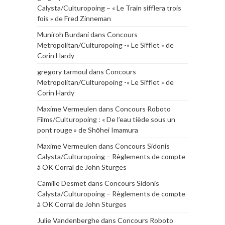
Calysta/Culturopoing – « Le Train sifflera trois
fois » de Fred Zinneman
Muniroh Burdani
dans
Concours
Metropolitan/Culturopoing -« Le Sifflet » de
Corin Hardy
gregory tarmoul
dans
Concours
Metropolitan/Culturopoing -« Le Sifflet » de
Corin Hardy
Maxime Vermeulen
dans
Concours Roboto
Films/Culturopoing : « De l’eau tiède sous un
pont rouge » de Shōhei Imamura
Maxime Vermeulen
dans
Concours Sidonis
Calysta/Culturopoing – Règlements de compte
à OK Corral de John Sturges
Camille Desmet
dans
Concours Sidonis
Calysta/Culturopoing – Règlements de compte
à OK Corral de John Sturges
Julie Vandenberghe
dans
Concours Roboto