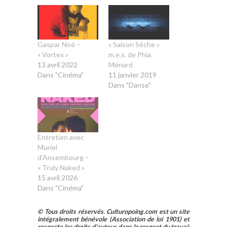
Gaspar Noé –
« Saison Sèche »
« Vortex »
m.e.s. de Phia
13 avril 2022
Ménard
Dans "Cinéma"
11 janvier 2019
Dans "Danse"
Entretien avec
Muriel
d’Ansembourg –
« Truly Naked »
15 avril 2026
Dans "Cinéma"
© Tous droits réservés. Culturopoing.com est un site
intégralement bénévole (Association de loi 1901) et
respecte les droits d’auteur, dans le respect du travail