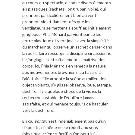
au cours du spectacle, dispose divers éléments
en plastiques (sachets, long ruban, voile), qui
prennent particulièrement bien au vent ;
prennent vie et dansent dès que les
ventilateurs se mettent à souffler. Initialement
jongleuse, Phia Ménard parvient par ce jeu
entre plastique et vent (mais avec la simplicité
du marcheur qui observe un sachet danser dans
la rue), à faire ressurgir la discipline circassienne.
Le jonglage, c’est initialement la maîtrise des
corps. Ici, Phia Ménard s’en remet à la nature,
aux mouvemenbts browniens, au hasard, à
l’aléatoire. Elle arpente la scène au milieu des
objets volants, s’y glisse, observe, joue, attrape,
déchire. Il y a quelque chose de la vie ici, la
recherche instable de l’équilibre jamais
satisfaite, et qui menace toujours de basculer
vers la déchirure.
En ça,
Vortex
n’est indéniablement pas qu’un
dispositif, ni même ne se réduit aux sens
(physique, science-fictif) qu’on peut lui