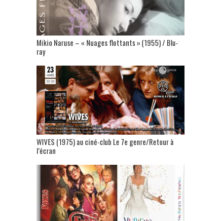
Mikio Naruse – « Nuages flottants » (1955) / Blu-
ray
WIVES (1975) au ciné-club Le 7e genre/Retour à
l’écran