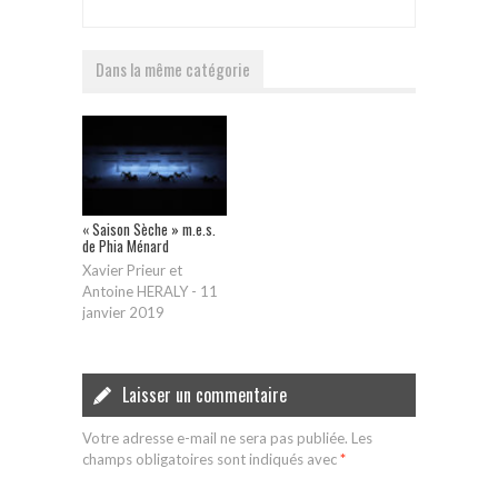
Dans la même catégorie
« Saison Sèche » m.e.s.
de Phia Ménard
Xavier Prieur et
Antoine HERALY
-
11
janvier 2019
Laisser un commentaire
Votre adresse e-mail ne sera pas publiée.
Les
champs obligatoires sont indiqués avec
*