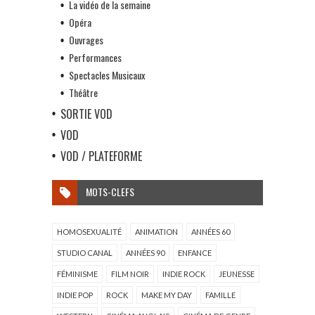
La vidéo de la semaine
Opéra
Ouvrages
Performances
Spectacles Musicaux
Théâtre
SORTIE VOD
VOD
VOD / PLATEFORME
MOTS-CLEFS
HOMOSEXUALITÉ
ANIMATION
ANNÉES 60
STUDIO CANAL
ANNÉES 90
ENFANCE
FÉMINISME
FILM NOIR
INDIE ROCK
JEUNESSE
INDIE POP
ROCK
MAKE MY DAY
FAMILLE