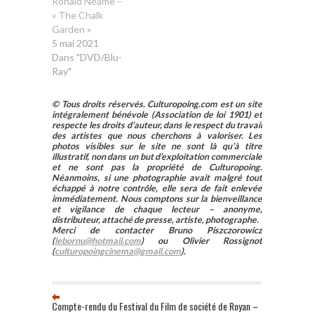
Ronald Neame –
« The Chalk
Garden »
5 mai 2021
Dans "DVD/Blu-
Ray"
© Tous droits réservés. Culturopoing.com est un site
intégralement bénévole (Association de loi 1901) et
respecte les droits d’auteur, dans le respect du travail
des artistes que nous cherchons à valoriser. Les
photos visibles sur le site ne sont là qu’à titre
illustratif, non dans un but d’exploitation commerciale
et ne sont pas la propriété de Culturopoing.
Néanmoins, si une photographie avait malgré tout
échappé à notre contrôle, elle sera de fait enlevée
immédiatement. Nous comptons sur la bienveillance
et vigilance de chaque lecteur – anonyme,
distributeur, attaché de presse, artiste, photographe.
Merci de contacter Bruno Piszczorowicz
(
lebornu@hotmail.com
) ou Olivier Rossignot
(
culturopoingcinema@gmail.com
).
Compte-rendu du Festival du Film de société de Royan –