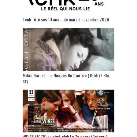
Tënk fête ses 10 ans – de mars à novembre 2026
Mikio Naruse – « Nuages flottants » (1955) / Blu-
ray
WIVES (1975) au ciné-club Le 7e genre/Retour à