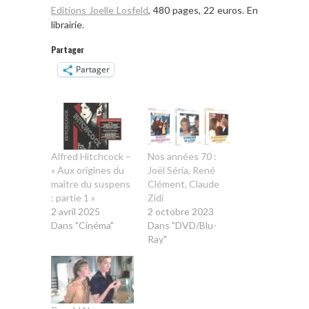
Editions Joelle Losfeld
, 480 pages, 22 euros. En
librairie.
Partager
Partager
Alfred Hitchcock –
Nos années 70 :
« Aux origines du
Joël Séria, René
maître du suspens
Clément, Claude
: partie 1 »
Zidi
2 avril 2025
2 octobre 2023
Dans "Cinéma"
Dans "DVD/Blu-
Ray"