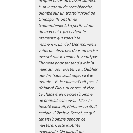
briquet en or qu’il avait soulevé
à un inconnu de race blanche,
plombé sur un trottoir froid de
Chicago. Ils ont fumé
tranquillement. La petite clope
du moment
x
précédant le
moment
t
qui suivait le
moment
y
. La vie ! Des moments
vains ou absurdes dans un ordre
mesuré par le temps, inventé par
l’homme pour tenter d’avoir la
main sur son existence… Oublier
que le chaos avait engendré le
monde… Et le chaos n’était pas. Il
n’était ni Dieu, ni chose, ni rien.
Le chaos était ce que l’homme
ne pouvait concevoir. Mais la
beauté existait, Fletcher en était
certain. C’était le Secret, ce qui
tenait l’homme debout, ce
mystère. Cette inutilité
magistrale. On parlait du