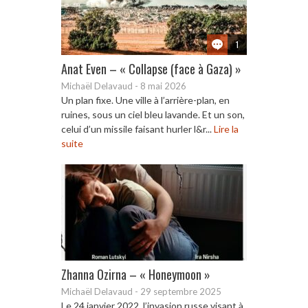
1
Anat Even – « Collapse (face à Gaza) »
Michaël Delavaud
-
8 mai 2026
Un plan fixe. Une ville à l’arrière-plan, en
ruines, sous un ciel bleu lavande. Et un son,
celui d’un missile faisant hurler l&r...
Lire la
suite
Zhanna Ozirna – « Honeymoon »
Michaël Delavaud
-
29 septembre 2025
Le 24 janvier 2022, l’invasion russe visant à