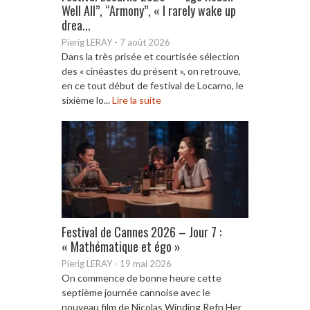
Well All”, “Armony”, « I rarely wake up
drea...
Pierig LERAY
-
7 août 2026
Dans la très prisée et courtisée sélection
des « cinéastes du présent », on retrouve,
en ce tout début de festival de Locarno, le
sixième lo...
Lire la suite
Festival de Cannes 2026 – Jour 7 :
« Mathématique et égo »
Pierig LERAY
-
19 mai 2026
On commence de bonne heure cette
septième journée cannoise avec le
nouveau film de Nicolas Winding Refn Her