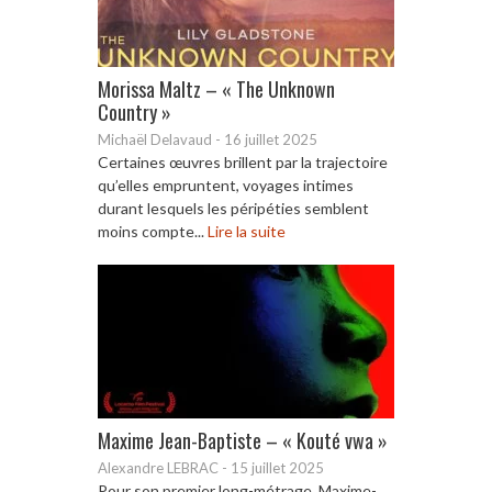
Morissa Maltz – « The Unknown
Country »
Michaël Delavaud
-
16 juillet 2025
Certaines œuvres brillent par la trajectoire
qu’elles empruntent, voyages intimes
durant lesquels les péripéties semblent
moins compte...
Lire la suite
Maxime Jean-Baptiste – « Kouté vwa »
Alexandre LEBRAC
-
15 juillet 2025
Pour son premier long-métrage, Maxime-