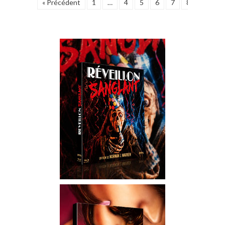
« Précédent
1
…
4
5
6
7
8
9
1