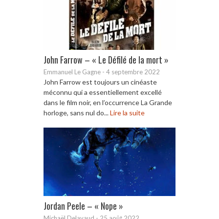
John Farrow – « Le Défilé de la mort »
Emmanuel Le Gagne
-
4 septembre 2022
John Farrow est toujours un cinéaste
méconnu qui a essentiellement excellé
dans le film noir, en l’occurrence La Grande
horloge, sans nul do...
Lire la suite
Jordan Peele – « Nope »
Michaël Delavaud
-
25 août 2022