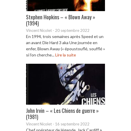
Stephen Hopkins – « Blown Away »
(1994)
Vincent Nicolet
-
20 septembre 2022
En 1994, trois semaines après Speed et un
an avant Die Hard 3 aka Une journée en
enfer, Blown Away (« époustouflé, soufflé »
si l’on cherche...
Lire la suite
John Irvin – « Les Chiens de guerre »
(1981)
Vincent Nicolet
-
16 septembre 2022
Chef opérateur de légende, Jack Cardiff a