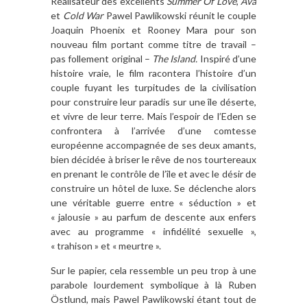
Réalisateur des excellents
Summer Of Love
,
Ava
et
Cold War
Pawel Pawlikowski réunit le couple
Joaquin Phoenix et Rooney Mara pour son
nouveau film portant comme titre de travail –
pas follement original –
The Island.
Inspiré d’une
histoire vraie, le film racontera l’histoire d’un
couple fuyant les turpitudes de la civilisation
pour construire leur paradis sur une île déserte,
et vivre de leur terre. Mais l’espoir de l’Eden se
confrontera à l’arrivée d’une comtesse
européenne accompagnée de ses deux amants,
bien décidée à briser le rêve de nos tourtereaux
en prenant le contrôle de l’île et avec le désir de
construire un hôtel de luxe. Se déclenche alors
une véritable guerre entre « séduction » et
« jalousie » au parfum de descente aux enfers
avec au programme « infidélité sexuelle »,
« trahison » et « meurtre ».
Sur le papier, cela ressemble un peu trop à une
parabole lourdement symbolique à là Ruben
Östlund, mais
Pawel Pawlikowski étant tout de