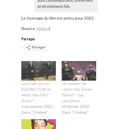
sont contemporains, universels
et étroitement liés.
Le tournage du film est prévu pour 2023.
(Source
Variety
)
Partager
Partager
Que sait-on sur
Un remake de
EDDINGTON, le
« Save the Green
4ème film d’Ari
Planet! » par
Aster ?
Lanthimos
5 novembre 2023
19 février 2024
Dans "Cinéma"
Dans "Cinéma"