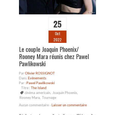
25
Oct
2022
Le couple Joaquin Phoenix/
Rooney Mara réunis chez Pawel
Pawlikowski
Par
Olivier ROSSIGNOT
Dans
Evénements
Par :
Pawel Pawlikowski
Titre :
The Island
cinéma americain
,
Joaquin Phoenix
,
Rooney Mara
,
Tournage
Aucun commentaire
-
Laisser un commentaire