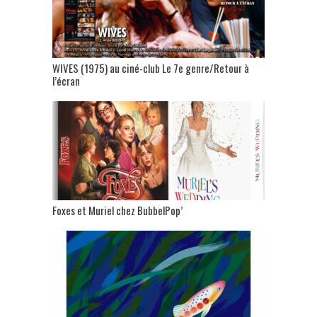
WIVES (1975) au ciné-club Le 7e genre/Retour à
l’écran
Foxes et Muriel chez BubbelPop’