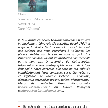
mère, Carole,
retrouvée pendue
à sa bibliothèque.
Chris
Dans un geste
Sivertson-«Monstrous»
exploratoire et
5 avril 2023
cathartique, elle
Dans "Cinéma"
exhume le
parcours d’une
© Tous droits réservés. Culturopoing.com est un site
femme dont
intégralement bénévole (Association de loi 1901) et
l’enfance a été
respecte les droits d’auteur, dans le respect du travail
des artistes que nous cherchons à valoriser. Les
façonnée au
photos visibles sur le site ne sont là qu’à titre
contact d’une
illustratif, non dans un but d’exploitation commerciale
mère…
et ne sont pas la propriété de Culturopoing.
Néanmoins, si une photographie avait malgré tout
échappé à notre contrôle, elle sera de fait enlevée
immédiatement. Nous comptons sur la bienveillance
et vigilance de chaque lecteur – anonyme,
distributeur, attaché de presse, artiste, photographe.
Merci de contacter Bruno Piszczorowicz
(
lebornu@hotmail.com
) ou Olivier Rossignot
(
culturopoingcinema@gmail.com
).
Dario Argento – « L’Oiseau au plumage de cristal »