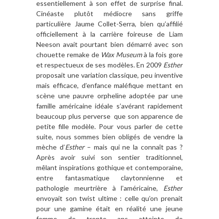
essentiellement à son effet de surprise final.
Cinéaste plutôt médiocre sans griffe
particulière Jaume Collet-Serra, bien qu’affilié
officiellement à la carrière foireuse de Liam
Neeson avait pourtant bien démarré avec son
chouette remake de
Wax Museum
à la fois gore
et respectueux de ses modèles. En 2009
Esther
proposait une variation classique, peu inventive
mais efficace, d’enfance maléfique mettant en
scène une pauvre orpheline adoptée par une
famille américaine idéale s’avérant rapidement
beaucoup plus perverse que son apparence de
petite fille modèle. Pour vous parler de cette
suite, nous sommes bien obligés de vendre la
mèche d’
Esther
– mais qui ne la connaît pas ?
Après avoir suivi son sentier traditionnel,
mêlant inspirations gothique et contemporaine,
entre fantasmatique claytonnienne et
pathologie meurtrière à l’américaine,
Esther
envoyait son twist ultime : celle qu’on prenait
pour une gamine était en réalité une jeune
femme de trente ans atteinte de