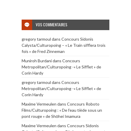
VOS COMMENTAIRES
gregory tarmoul
dans
Concours Sidonis
Calysta/Culturopoing – « Le Train sifflera trois
fois » de Fred Zinneman
Muniroh Burdani
dans
Concours
Metropolitan/Culturopoing -« Le Sifflet » de
Corin Hardy
gregory tarmoul
dans
Concours
Metropolitan/Culturopoing -« Le Sifflet » de
Corin Hardy
Maxime Vermeulen
dans
Concours Roboto
Films/Culturopoing : « De l’eau tiède sous un
pont rouge » de Shōhei Imamura
Maxime Vermeulen
dans
Concours Sidonis