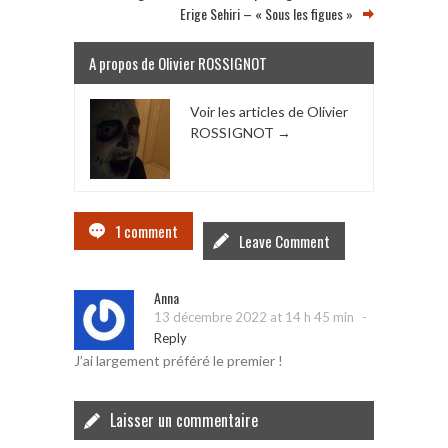
Erige Sehiri – « Sous les figues »
A propos de Olivier ROSSIGNOT
Voir les articles de Olivier
ROSSIGNOT
→
1 comment
Leave Comment
Anna
-
13 décembre 2022 at 14 h 45 min
Reply
J’ai largement préféré le premier !
Laisser un commentaire