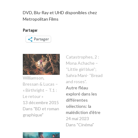
DVD, Blu-Ray et UHD disponibles chez
Metropolitan Films
Partager
Partager
Catastrophes, 2 :
Mona Achache –
“Little girl blue”;
Sahra Mani- “Bread
Williamson,
and roses”.
Bressan & Lucas –
Autre fléau
« Birthright – T.1 :
exploré dans les
Le retour »
différentes
13 décembre 2015
sélections: la
Dans "BD et roman
malédiction d’être
graphique"
femme. Dans Little
24 mai 2023
girl blue, Mona
Dans "Cinéma"
Achache sonde les
mystères de sa