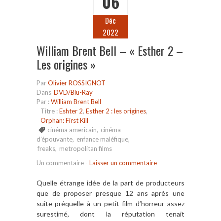
06
Déc
2022
William Brent Bell – « Esther 2 –
Les origines »
Par
Olivier ROSSIGNOT
Dans
DVD/Blu-Ray
Par :
William Brent Bell
Titre :
Eshter 2
,
Esther 2 : les origines
,
Orphan: First Kill
cinéma americain
,
cinéma
d'épouvante
,
enfance maléfique
,
freaks
,
metropolitan films
Un commentaire
-
Laisser un commentaire
Quelle étrange idée de la part de producteurs
que de proposer presque 12 ans après une
suite-préquelle à un petit film d’horreur assez
surestimé, dont la réputation tenait