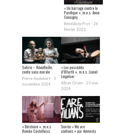
« Un barrage contre le
Pacifique », m.e.s. Anne
Consigny
Bénédicte Prot
-
26
février 2025
Satirix – RémiReille,
« Les possédés
conte sans morale
d’Illfurth », m.e.s. Lionel
Lingelser
Pierre Audebert
-
3
Alban Orsini
-
23 mai
novembre 2024
2024
« Bérénice », m.e.s.
Soirée « We are
Roméo Castellucci
civilians » par Amnesty