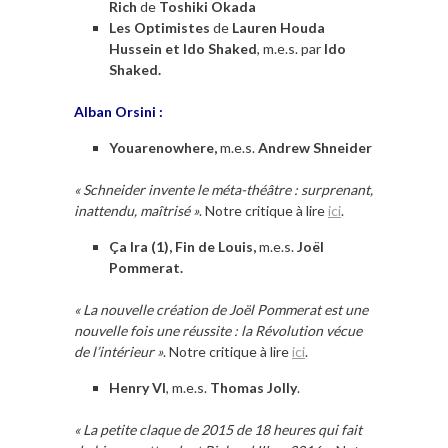
Rich
de
Toshiki Okada
Les Optimistes
de
Lauren Houda
Hussein et Ido Shaked
, m.e.s. par
Ido
Shaked.
Alban Orsini :
Youarenowhere,
m.e.s.
Andrew Shneider
« Schneider invente le méta-théâtre : surprenant,
inattendu, maîtrisé »
. Notre critique à lire
ici
.
Ça Ira (1), Fin de Louis,
m.e.s.
Joël
Pommerat.
« La nouvelle création de Joël Pommerat est une
nouvelle fois une réussite : la Révolution vécue
de l’intérieur »
. Notre critique à lire
ici
.
Henry VI
, m.e.s.
Thomas Jolly
.
« La petite claque de 2015 de 18 heures qui fait