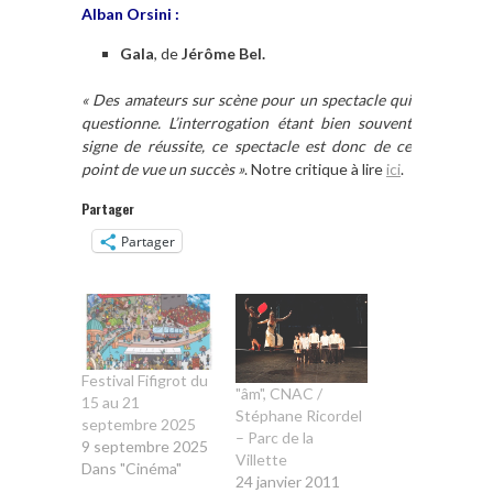
Alban Orsini :
Gala
, de
Jérôme Bel.
« Des amateurs sur scène pour un spectacle qui
questionne. L’interrogation étant bien souvent
signe de réussite, ce spectacle est donc de ce
point de vue un succès »
. Notre critique à lire
ici
.
Partager
Partager
Festival Fifigrot du
"âm", CNAC /
15 au 21
Stéphane Ricordel
septembre 2025
– Parc de la
9 septembre 2025
Villette
Dans "Cinéma"
24 janvier 2011