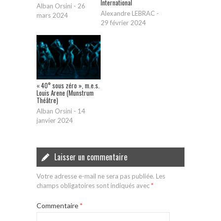
International
Alban Orsini
-
26
Alexandre LEBRAC
-
mars 2024
29 février 2024
« 40° sous zéro », m.e.s.
Louis Arene (Munstrum
Théâtre)
Alban Orsini
-
14
janvier 2024
Laisser un commentaire
Votre adresse e-mail ne sera pas publiée.
Les
champs obligatoires sont indiqués avec
*
Commentaire
*