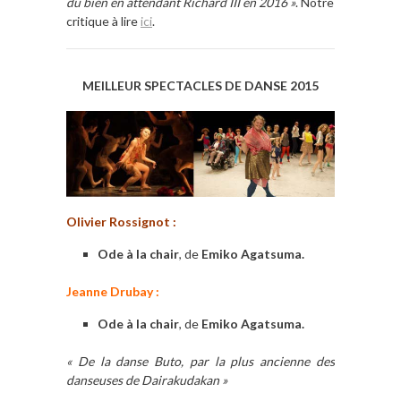
du bien en attendant Richard III en 2016 »
. Notre
critique à lire
ici
.
MEILLEUR SPECTACLES DE DANSE 2015
Olivier Rossignot :
Ode à la chair
, de
Emiko Agatsuma.
Jeanne Drubay :
Ode à la chair
, de
Emiko Agatsuma.
« De la danse Buto, par la plus ancienne des
danseuses de Dairakudakan »