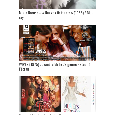
Mikio Naruse – « Nuages flottants » (1955) / Blu-
ray
WIVES (1975) au ciné-club Le 7e genre/Retour à
l’écran