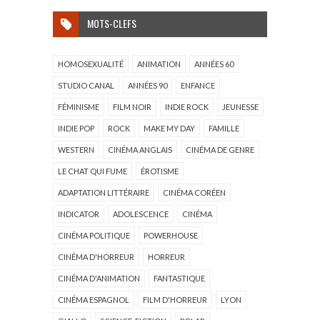
MOTS-CLEFS
HOMOSEXUALITÉ
ANIMATION
ANNÉES 60
STUDIO CANAL
ANNÉES 90
ENFANCE
FÉMINISME
FILM NOIR
INDIE ROCK
JEUNESSE
INDIE POP
ROCK
MAKE MY DAY
FAMILLE
WESTERN
CINÉMA ANGLAIS
CINÉMA DE GENRE
LE CHAT QUI FUME
ÉROTISME
ADAPTATION LITTÉRAIRE
CINÉMA CORÉEN
INDICATOR
ADOLESCENCE
CINÉMA
CINÉMA POLITIQUE
POWERHOUSE
CINÉMA D'HORREUR
HORREUR
CINÉMA D'ANIMATION
FANTASTIQUE
CINÉMA ESPAGNOL
FILM D'HORREUR
LYON