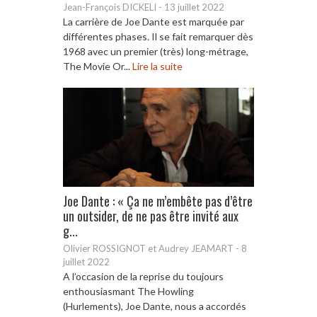
Jean-François DICKELI
-
13 juillet 2022
La carrière de Joe Dante est marquée par
différentes phases. Il se fait remarquer dès
1968 avec un premier (très) long-métrage,
The Movie Or...
Lire la suite
Joe Dante : « Ça ne m’embête pas d’être
un outsider, de ne pas être invité aux
g...
Olivier ROSSIGNOT et Audrey JEAMART
-
8
juillet 2022
A l’occasion de la reprise du toujours
enthousiasmant The Howling
(Hurlements), Joe Dante, nous a accordés