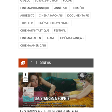
GIALLO
SCIENCE-FICTION
POLAR
CINÉMA BRITANNIQUE
ANNÉES 80
COMÉDIE
ANNÉES 70
CINÉMA JAPONAIS
DOCUMENTAIRE
THRILLER
CINÉMA DOCUMENTAIRE
CINÉMA FANTASTIQUE
FESTIVAL
CINÉMA ITALIEN
DRAME
CINÉMA FRANÇAIS
CINÉMA AMERICAIN
CULTURONEWS
LES STANCES A SOPHIE au ciné-club Le 7e