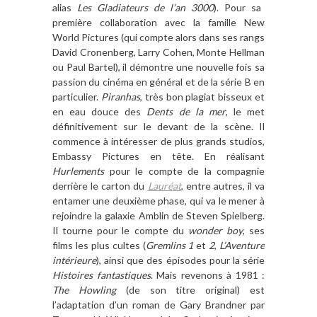
alias
Les Gladiateurs de l
’
an 3000
). Pour sa
premi
è
re collaboration avec la famille New
World Pictures (qui compte alors dans ses rangs
David Cronenberg, Larry Cohen, Monte Hellman
ou Paul Bartel), il démontre une nouvelle fois sa
passion du ciné
ma en g
é
n
éral et de la série B en
particulier.
Piranhas
, tr
è
s bon plagiat bisseux et
en eau douce des
Dents de la mer
, le met
définitivement sur le devant de la sc
è
ne. Il
commence
à int
éresser de plus grands studios,
Embassy Pictures en t
ête. En r
éalisant
Hurlements
pour le compte de la compagnie
derri
è
re le carton du
Lauré
at
, entre autres, il va
entamer une deuxi
è
me phase, qui va le mener
à
rejoindre la galaxie Amblin de Steven Spielberg.
Il tourne pour le compte du
wonder boy
, ses
films les plus cultes (
Gremlins 1
et
2
,
L
’
Aventure
int
érieure
), ainsi que des épisodes pour la sé
rie
Histoires fantastiques
. Mais revenons
à
1981 :
The Howling
(de son titre original) est
l
’
adaptation d
’
un roman de Gary Brandner par