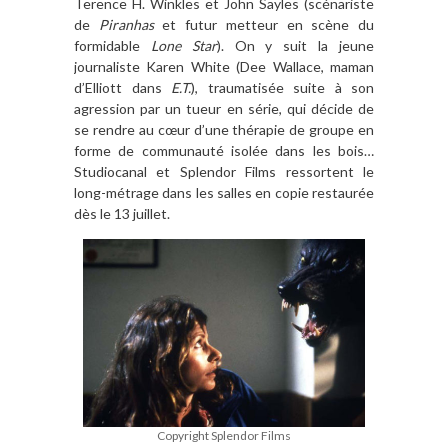
Terence H. Winkles et John Sayles (scé
nariste
de
Piranhas
et futur metteur en sc
è
ne du
formidable
Lone Star
). On y suit la jeune
journaliste Karen White (Dee Wallace, maman
d
’
Elliott dans
E.T.
), traumatis
ée suite
à
son
agression par un tueur en série, qui décide de
se rendre au cœur d
’
une th
érapie de groupe en
forme de communauté
isol
ée dans les bois
…
Studiocanal et Splendor Films ressortent le
long-métrage dans les salles en copie restauré
e
d
è
s le 13 juillet
.
Copyright Splendor Films