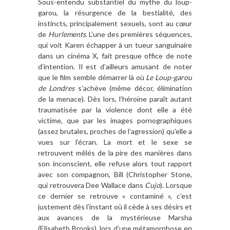
Sous-entendu substantiel du mythe du loup-
garou, la résurgence de la bestialité, des
instincts, principalement sexuels, sont au cœur
de
Hurlements
. L
’
une des premi
è
res séquences,
qui voit Karen é
chapper
à
un tueur sanguinaire
dans un cinéma X, fait presque office de note
d
’
intention. Il est d
’
ailleurs amusant de noter
que le film semble démarrer l
à o
ù
Le Loup-garou
de Londres
s
’
ach
è
ve (m
ê
me dé
cor, élimination
de la menace). D
è
s lors, l’hé
ro
ï
ne para
î
t autant
traumatisée par la violence dont elle a é
t
é
victime, que par les images pornographiques
(assez brutales, proches de l’agression) qu
’
elle a
vues sur l’é
cran. La
mort
et le sexe se
retrouvent m
êl
és de la pire des mani
è
res dans
son inconscient, elle refuse alors tout rapport
avec son compagnon, Bill (Christopher Stone,
qui retrouvera Dee Wallace dans
Cujo
). Lorsque
ce dernier se retrouve «
contamin
é »
, c
’
est
justement d
è
s l
’
instant o
ù il cè
de à
ses désirs et
aux avances de la mystérieuse Marsha
(Elisabeth Brooks), lors d
’
une métamorphose en