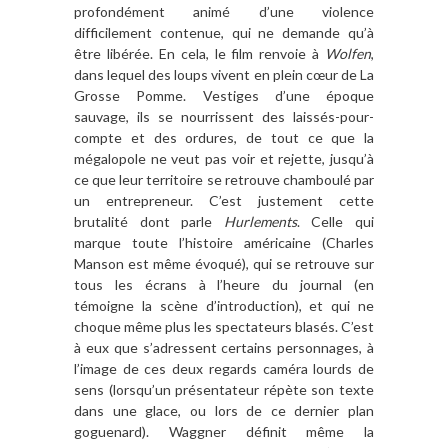
profondément animé
d
’
une violence
difficilement contenue, qui ne demande qu’à
être libé
r
ée. En cela, le film renvoie
à
Wolfen
,
dans lequel des loups vivent en plein cœur de La
Grosse Pomme. Vestiges d
’
une époque
sauvage, ils se nourrissent des laissés-pour-
compte et des ordures, de tout ce que la
mégalopole ne veut pas voir et rejette, jusqu’à
ce que leur territoire se retrouve chamboulé par
un entrepreneur. C
’
est justement cette
brutalité dont parle
Hurlements
. Celle qui
marque toute l’histoire américaine (Charles
Manson est m
ême
évoqué), qui se retrouve sur
tous les écrans
à l
’
heure du journal (en
témoigne la sc
ène d
’
introduction), et qui ne
choque m
ê
me plus les spectateurs blasé
s. C
’
est
à
eux que s
’
adressent certains personnages,
à
l
’
image de ces deux regards caméra lourds de
sens (lorsqu
’
un pr
ésentateur ré
p
è
te son texte
dans une glace, ou lors de ce dernier plan
goguenard). Waggner dé
finit mê
me la