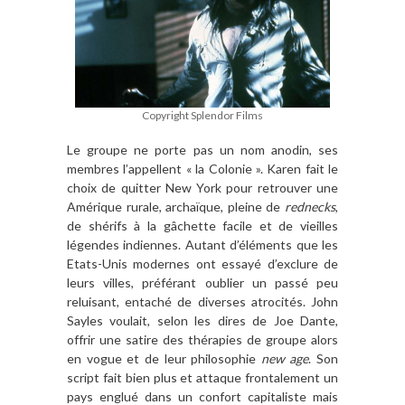
Copyright Splendor Films
Le groupe ne porte pas un nom anodin, ses
membres l
’
appellent « la Colonie
»
. Karen fait le
choix de quitter New York pour retrouver une
Amérique rurale, archa
ï
que, pleine de
rednecks
,
de shérifs
à
la g
â
chette facile et de vieilles
légendes indiennes. Autant d’é
l
éments que les
Etats-Unis modernes ont essayé
d
’
exclure de
leurs villes, pré
f
érant oublier un passé peu
reluisant, entaché
de diverses atrocit
és. John
Sayles voulait, selon les dires de Joe Dante,
offrir une satire des thérapies de groupe alors
en vogue et de leur philosophie
new age
. Son
script fait bien plus et attaque frontalement un
pays englué dans un confort capitaliste mais