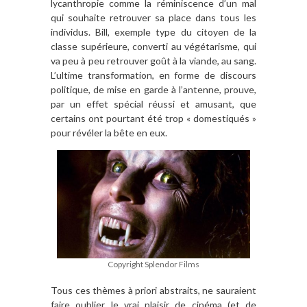
lycanthropie comme la ré
miniscence d
’
un mal
qui
souhaite retrouver sa place dans tous les
individus. Bill, exemple type du citoyen de la
classe supérieure, converti au vé
g
étarisme, qui
va peu
à
peu retrouver goû
t à la viande, au sang.
L
’
ultime transformation, en forme de discours
politique, de mise en garde
à l
’
antenne, prouve,
par un effet spé
cial r
éussi et amusant, que
certains ont pourtant é
t
é trop « domestiqué
s
»
pour ré
v
éler la b
ê
te en eux.
Copyright Splendor Films
Tous ces th
è
mes
à
priori abstraits, ne sauraient
faire oublier le vrai plaisir de cinéma (et de