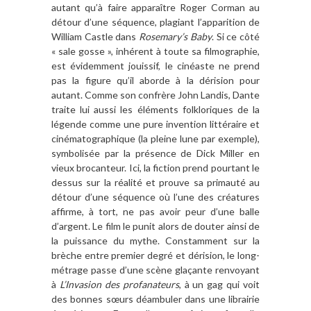
autant qu’à faire appara
î
tre Roger Corman au
détour d
’
une séquence, plagiant l
’
apparition de
William Castle dans
Rosemary’s Baby
. Si ce c
ôt
é
«
sale gosse
»
, inh
érent
à
toute sa filmographie,
est évidemment jouissif, le cinéaste ne prend
pas la figure qu
’
il aborde
à
la d
érision pour
autant. Comme son confr
è
re John Landis, Dante
traite lui aussi les é
l
éments folkloriques de la
légende comme une pure invention littéraire et
cinématographique (la pleine lune par exemple),
symbolisée par la présence de Dick Miller en
vieux brocanteur. Ici, la fiction prend pourtant le
dessus sur la ré
alit
é et prouve sa primauté
au
d
étour d
’
une séquence o
ù
l
’
une des créatures
affirme,
à
tort, ne pas avoir peur d
’
une balle
d
’
argent. Le film le punit alors de douter ainsi de
la puissance du mythe. Constamment sur la
br
èche entre premier degr
é et dérision, le long-
métrage passe d
’
une sc
è
ne glaç
ante renvoyant
à
L
’
Invasion des profanateurs
, à
un gag qui voit
des bonnes sœurs déambuler dans une librairie