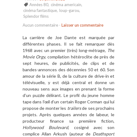
Années 80
,
cinéma americain
,
cinéma fantastique
,
loup-garou
,
Splendor films
Aucun commentaire
-
Laisser un commentaire
La carriè
re de Joe Dante est marquée par
différentes phases. Il se fait remarquer d
è
s
1968 avec un premier (tr
è
s) long-m
é
trage,
The
Movie Orgy
, compilation hé
t
éroclite de pr
è
s de
sept heures, de publicités, de clips et de
bandes-annonces des décennies
50 et 60. Son
amour de la série B, de la culture de drive-in et
té
l
é
visuelle, y est d
é
jà
central et donne un
nouveau sens aux images en prenant la forme
d
’
un puzzle d
élirant. Le profil du jeune homme
tape dans l’œil d
’
un certain Roger Corman qui lui
propose de monter les
trailers
de ses prochains
projets. Apr
è
s quelques
ann
é
es
de labeur, le
producteur finance sa premi
è
re fiction,
Hollywood Boulevard
, cosign
é avec son
complice Allan Arkush (auteur de
Deathsport