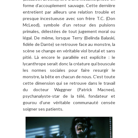
forme d
’
accouplement sauvage. Cette derni
è
re
entretient par ailleurs une relation trouble et
presque incestueuse avec son fr
ère T.C. (Don
McLeod), symbole d
’
un retour des pulsions
primales, délestées de tout jugement moral ou
lé
gal. De mê
me, lorsque Terry (Belinda Balaski,
fid
è
le de Dante) se retrouve face au monstre, la
sc
è
ne se change en véritable viol brutal et sans
pitié
. Là
encore le parall
è
le est explicite : le
lycanthrope serait donc la créature qui bouscule
les normes sociales pour faire resurgir le
monstre, la b
ê
te en chacun de nous. C
’
est toute
cette dimension qui se retrouve dans le travail
du docteur Waggner (Patrick Macnee),
psychanalyste-star de la té
l
é, fondateur et
gourou d
’
une véritable communauté censée
soigner ses patients.