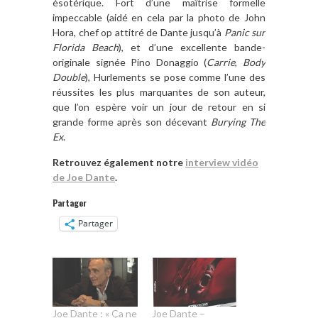
é
sot
érique. Fort d
’
une ma
î
trise formelle
impeccable (aid
é en cela par la photo de John
Hora, chef op attitré de Dante jusqu’à
Panic sur
Florida Beach
), et d
’
une excellente bande-
originale signé
e Pino Donaggio (
Carrie
,
Body
Double
),
Hurlements
se pose comme l
’
une des
réussites les plus marquantes de son auteur,
que l
’
on esp
è
re voir un jour de retour en si
grande forme apr
è
s son décevant
Burying The
Ex
.
Retrouvez également notre
interview vidéo
de Joe Dante
.
Partager
Partager
Joe Dante : « Ça ne
Joe Dante –