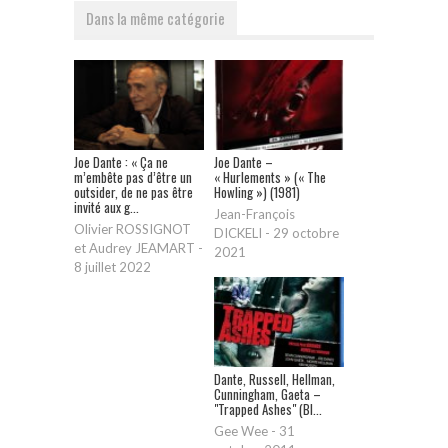
Dans la même catégorie
Joe Dante : « Ça ne
Joe Dante –
m’embête pas d’être un
« Hurlements » (« The
outsider, de ne pas être
Howling ») (1981)
invité aux g...
Jean-François
Olivier ROSSIGNOT
DICKELI
-
29 octobre
et Audrey JEAMART
-
2021
8 juillet 2022
Dante, Russell, Hellman,
Cunningham, Gaeta –
"Trapped Ashes" (Bl...
Gee Wee
-
31