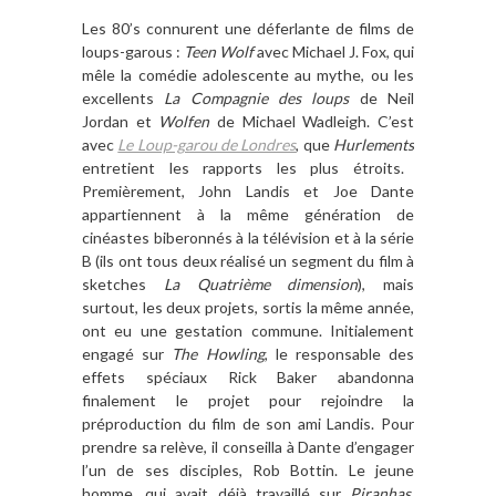
Les 80
’
s connurent une déferlante de films de
loups-garous :
Teen Wolf
avec Michael J. Fox, qui
m
ê
le la com
édie adolescente au mythe, ou les
excellents
La Compagnie des loups
de Neil
Jordan et
Wolfen
de Michael Wadleigh. C
’
est
avec
Le Loup-garou de Londres
, que
Hurlements
entretient les rapports les plus étroits.
Premi
è
rement, John Landis et Joe Dante
appartiennent
à
la m
ême g
é
n
ération de
ciné
astes biberonn
é
s à la t
é
l
évision et
à
la série
B (ils ont tous deux ré
alis
é un segment du film
à
sketches
La Quatri
ème dimension
), mais
surtout, les deux projets, sortis la m
ê
me ann
ée,
ont eu une gestation commune. Initialement
engagé sur
The Howling
, le responsable des
effets spéciaux Rick Baker abandonna
finalement le projet pour rejoindre la
préproduction du film de son ami Landis. Pour
prendre sa rel
è
ve, il conseilla
à
Dante d
’
engager
l
’
un de ses disciples, Rob Bottin. Le jeune
homme, qui avait dé
jà
travaillé sur
Piranhas
,