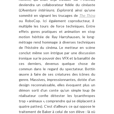
deviendra un collaborateur fid
è
le du cinéaste
(
L
’
Aventure int
érieure
,
Explorers
) ainsi qu
’
une
sommit
é en signant les trucages de
The Thing
ou
RoboCop
. Ici
également coproducteur, il
multiplie les tours de force techniques. Entre
effets gores pratiques et animation en stop
motion hé
rit
ée de Ray Harryhausen, le long-
métrage rend hommage
à
diverses techniques
de l
’
histoire du cinéma. Le metteur en sc
è
ne
conclut mê
me son intrigue par une discussion
ironique sur le pouvoir des VFX et la banalité de
ces derniers, devenus quelque chose de
commun dans le regard du spectateur. Bottin
œuvre
à
faire de ses créatures des ic
ô
nes du
genre. Massives, impressionnantes, doté
e d
’
un
design reconnaissable, elles évoquent plus un
dé
mon sorti d
’
un conte qu
’
un
simple loup (le
réalisateur confie détester les lycanthropes
trop « animaux
»
, comprendre qui se déplacent
à
quatre pattes). C
’
est d
’
ailleurs ce qui oppose le
traitement de Baker
à
celui de son é
l
è
ve : l
à o
ù