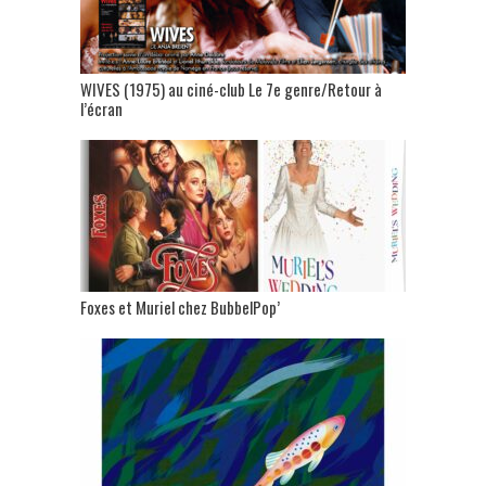
WIVES (1975) au ciné-club Le 7e genre/Retour à
l’écran
Foxes et Muriel chez BubbelPop’