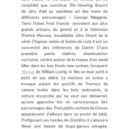
cinéphile) que constitue
The Howling
. Bourré
de clins d’œil au septi
è
me art (les noms de
différents personnages – George Waggner,
Terry Fisher, Fred Francis- renvoient aux plus
grands artisans du genre) et
à la t
é
l
évision
(Patrick Macnee, inoubliable John Steed de la
sé
rie
Chapeau melon et bottes de cuir
), il est un
concentré des ré
f
érences de Dante. D
’
une
premi
è
re partie réaliste, déambulation
nocturne, centré autour de la traque d
’
un se
rial
killer dans les bas-fonds new-yorkais, évoquant
Maniac
de William Lustig, le film se mue petit
à
petit en pur délire. Le metteur en sc
è
ne y
invoque autant les poncifs de l
’
horreur (la
cabane isolée dans les bois embrumés, la
voiture encerclée qui ne veut pas dé
marrer),
qu
’
une approche fun et cartoonesque (les
personnages des
Trois petits cochons
de Disney
apparaissent d
’
ailleurs dans un poste de té
l
é
).
Pr
éfigurant ses hordes de
Gremlins
, il s
’
amuse
à
filmer une meute de loups-garous enragée,