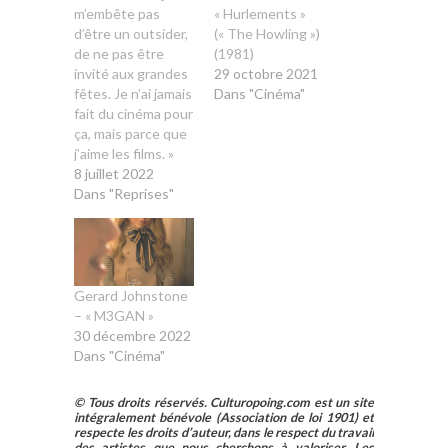
m’embête pas
« Hurlements »
d’être un outsider,
(« The Howling »)
de ne pas être
(1981)
invité aux grandes
29 octobre 2021
fêtes. Je n’ai jamais
Dans "Cinéma"
fait du cinéma pour
ça, mais parce que
j’aime les films. »
8 juillet 2022
Dans "Reprises"
Gerard Johnstone
– « M3GAN »
30 décembre 2022
Dans "Cinéma"
© Tous droits réservés. Culturopoing.com est un site
intégralement bénévole (Association de loi 1901) et
respecte les droits d’auteur, dans le respect du travail
des artistes que nous cherchons à valoriser. Les