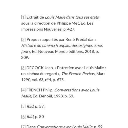
[1]
Extrait de
Louis Malle dans tous ses états
,
sous la direction de Philippe Met, Ed. Les
Impressions Nouvelles, p. 427.
[2]
Propos rapportés par René Prédal dans
Histoire du cinéma français, des origines à nos
jours
, Ed. Nouveau Monde éditions, 2018, p.
209.
[3]
DECOCK Jean, « Entretien avec Louis Malle :
un cinéma du regard »,
The French Review
, Mars
1990, vol. 63, n°4, p. 675.
[4]
FRENCH Philip,
Conversations avec Louis
Malle
, Ed. Denoël, 1993, p. 59.
[5]
Ibid
, p. 57.
[6]
Ibid
, p. 80
[7]
Dans
Conversations avec Louis Malle
, p. 59,