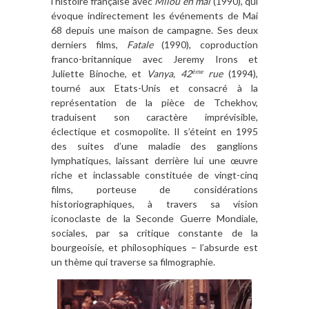
l’histoire française avec
Milou en mai
(1990), qui
évoque indirectement les événements de Mai
68 depuis une maison de campagne. Ses deux
derniers films,
Fatale
(1990), coproduction
franco-britannique avec Jeremy Irons et
Juliette Binoche, et
Vanya, 42
rue
(1994),
ème
tourné aux Etats-Unis et consacré à la
représentation de la pièce de Tchekhov,
traduisent son caractère imprévisible,
éclectique et cosmopolite. Il s’éteint en 1995
des suites d’une maladie des ganglions
lymphatiques, laissant derrière lui une œuvre
riche et inclassable constituée de vingt-cinq
films, porteuse de considérations
historiographiques, à travers sa vision
iconoclaste de la Seconde Guerre Mondiale,
sociales, par sa critique constante de la
bourgeoisie, et philosophiques – l’absurde est
un thème qui traverse sa filmographie.