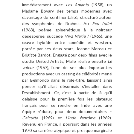
immédiatement avec
Les Amants
(1958), un
Madame Bovary des temps modernes avec
davantage de sentimentalité, structuré autour
des symphonies de Brahms. Au
Feu follet
(1963), poème spleenétique à la noirceur
désespérée, succède
Viva Maria !
(1965)
,
une
œuvre hybride entre comédie et western,
portée par ses deux stars, Jeanne Moreau et
Brigitte Bardot. Engagé pour deux films avec le
studio United Artists, Malle réalise ensuite
Le
voleur
(1967), l’une de ses plus importantes
productions avec un casting de célébrités mené
par Belmondo dans le rôle-titre, laissant ainsi
penser qu’il allait désormais s’installer dans
l’establishment. Or, c’est à partir de là qu’il
délaisse pour la première fois les plateaux
français pour se rendre en Inde, avec une
équipe réduite, pour deux documentaires –
Calcutta
(1969) et
L’inde fantôme
(1969).
Revenu en France, il poursuit dans les années
1970 sa carrière atypique et presque marginale