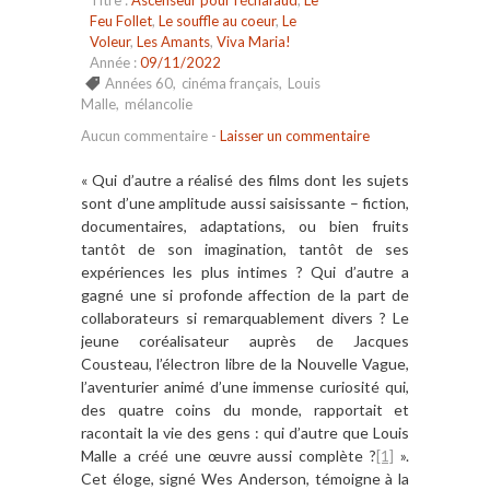
Titre :
Ascenseur pour l'échafaud
,
Le
Feu Follet
,
Le souffle au coeur
,
Le
Voleur
,
Les Amants
,
Viva Maria!
Année :
09/11/2022
Années 60
,
cinéma français
,
Louis
Malle
,
mélancolie
Aucun commentaire
-
Laisser un commentaire
« Qui d’autre a réalisé des films dont les sujets
sont d’une amplitude aussi saisissante – fiction,
documentaires, adaptations, ou bien fruits
tantôt de son imagination, tantôt de ses
expériences les plus intimes ? Qui d’autre a
gagné une si profonde affection de la part de
collaborateurs si remarquablement divers ? Le
jeune coréalisateur auprès de Jacques
Cousteau, l’électron libre de la Nouvelle Vague,
l’aventurier animé d’une immense curiosité qui,
des quatre coins du monde, rapportait et
racontait la vie des gens : qui d’autre que Louis
Malle a créé une œuvre aussi complète ?
[1]
».
Cet éloge, signé Wes Anderson, témoigne à la