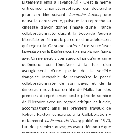
jugements émis à l’avance.
[3]
» C’est la même
entreprise cinématographique qui déclenche
pour son film suivant,
Lacombe Lucien
, une
nouvelle controverse, puisque l’on reprocha au
cinéaste d’avoir donné l’image d’une France
collaborationniste durant la Seconde Guerre
Mondiale, en filmant le parcours d’un adolescent
qui rejoint la Gestapo après s’être vu refuser
l’entrée dans la Résistance à cause de son jeune
âge. On ne peut y voir aujourd’hui qu’une vaine
polémique qui témoigne à la fois d’un
aveuglement d’une partie de la société
française, incapable de reconnaître le passé
collaborationniste de son pays, et de la
dimension novatrice du film de Malle, l’un des
premiers à représenter cette période sombre
de l’Histoire avec un regard critique et lucide,
accompagnant ainsi les premiers travaux de
Robert Paxton consacrés à la Collaboration –
notamment
La France de Vichy,
publié en 1973,
l’un des premiers ouvrages ayant démontré que
le régime de Vichy a organisé la déportation des