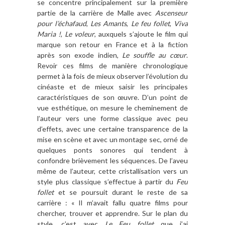
se concentre principalement sur la première
partie de la carrière de Malle avec
Ascenseur
pour l’échafaud
,
Les Amants
,
Le feu follet
,
Viva
Maria !
,
Le voleur
, auxquels s’ajoute le film qui
marque son retour en France et à la fiction
après son exode indien,
Le souffle au cœur
.
Revoir ces films de manière chronologique
permet à la fois de mieux observer l’évolution du
cinéaste et de mieux saisir les principales
caractéristiques de son œuvre. D’un point de
vue esthétique, on mesure le cheminement de
l’auteur vers une forme classique avec peu
d’effets, avec une certaine transparence de la
mise en scène et avec un montage sec, orné de
quelques ponts sonores qui tendent à
confondre brièvement les séquences. De l’aveu
même de l’auteur, cette cristallisation vers un
style plus classique s’effectue à partir du
Feu
follet
et se poursuit durant le reste de sa
carrière : « Il m’avait fallu quatre films pour
chercher, trouver et apprendre. Sur le plan du
style, c’est avec
Le Feu follet
que j’ai