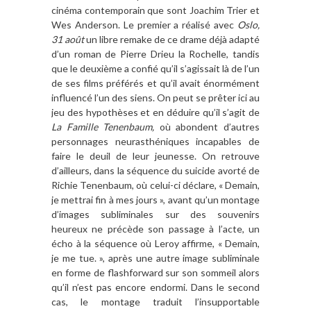
cinéma contemporain que sont Joachim Trier et
Wes Anderson. Le premier a réalisé avec
Oslo,
31 août
un libre remake de ce drame déjà adapté
d’un roman de Pierre Drieu la Rochelle, tandis
que le deuxième a confié qu’il s’agissait là de l’un
de ses films préférés et qu’il avait énormément
influencé l’un des siens. On peut se prêter ici au
jeu des hypothèses et en déduire qu’il s’agit de
La Famille Tenenbaum,
où abondent d’autres
personnages neurasthéniques incapables de
faire le deuil de leur jeunesse. On retrouve
d’ailleurs, dans la séquence du suicide avorté de
Richie Tenenbaum, où celui-ci déclare, « Demain,
je mettrai fin à mes jours », avant qu’un montage
d’images subliminales sur des souvenirs
heureux ne précède son passage à l’acte, un
écho à la séquence où Leroy affirme, « Demain,
je me tue. », après une autre image subliminale
en forme de flashforward sur son sommeil alors
qu’il n’est pas encore endormi. Dans le second
cas, le montage traduit l’insupportable