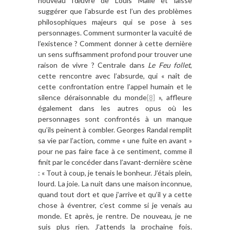
nouveau l’œuvre de Louis Malle et laisse
suggérer que l’absurde est l’un des problèmes
philosophiques majeurs qui se pose à ses
personnages. Comment surmonter la vacuité de
l’existence ? Comment donner à cette dernière
un sens suffisamment profond pour trouver une
raison de vivre ? Centrale dans
Le Feu follet
,
cette rencontre avec l’absurde, qui « naît de
cette confrontation entre l’appel humain et le
silence déraisonnable du monde
[8]
», affleure
également dans les autres opus où les
personnages sont confrontés à un manque
qu’ils peinent à combler. Georges Randal remplit
sa vie par l’action, comme « une fuite en avant »
pour ne pas faire face à ce sentiment, comme il
finit par le concéder dans l’avant-dernière scène
: « Tout à coup, je tenais le bonheur. J’étais plein,
lourd. La joie. La nuit dans une maison inconnue,
quand tout dort et que j’arrive et qu’il y a cette
chose à éventrer, c’est comme si je venais au
monde. Et après, je rentre. De nouveau, je ne
suis plus rien. J’attends la prochaine fois.