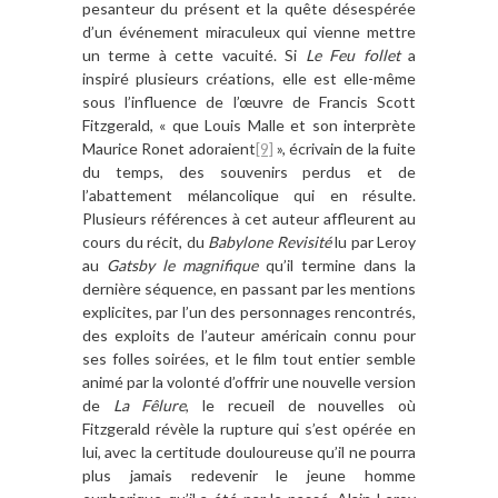
pesanteur du présent et la quête désespérée
d’un événement miraculeux qui vienne mettre
un terme à cette vacuité. Si
Le Feu follet
a
inspiré plusieurs créations, elle est elle-même
sous l’influence de l’œuvre de Francis Scott
Fitzgerald, « que Louis Malle et son interprète
Maurice Ronet adoraient
[9]
», écrivain de la fuite
du temps, des souvenirs perdus et de
l’abattement mélancolique qui en résulte.
Plusieurs références à cet auteur affleurent au
cours du récit, du
Babylone Revisité
lu par Leroy
au
Gatsby le magnifique
qu’il termine dans la
dernière séquence, en passant par les mentions
explicites, par l’un des personnages rencontrés,
des exploits de l’auteur américain connu pour
ses folles soirées, et le film tout entier semble
animé par la volonté d’offrir une nouvelle version
de
La Fêlure
, le recueil de nouvelles où
Fitzgerald révèle la rupture qui s’est opérée en
lui, avec la certitude douloureuse qu’il ne pourra
plus jamais redevenir le jeune homme