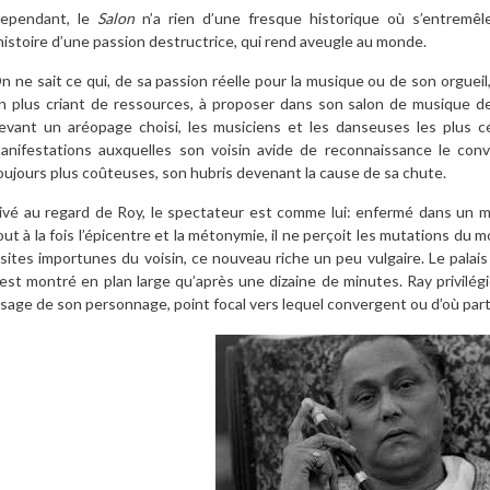
ependant, le
Salon
n’a rien d’une fresque historique où s’entremêle
’histoire d’une passion destructrice, qui rend aveugle au monde.
n ne sait ce qui, de sa passion réelle pour la musique ou de son orgue
n plus criant de ressources, à proposer dans son salon de musique 
evant un aréopage choisi, les musiciens et les danseuses les plus 
anifestations auxquelles son voisin avide de reconnaissance le convi
oujours plus coûteuses, son hubris devenant la cause de sa chute.
ivé au regard de Roy, le spectateur est comme lui: enfermé dans un 
out à la fois l’épicentre et la métonymie, il ne perçoit les mutations du 
isites importunes du voisin, ce nouveau riche un peu vulgaire. Le pala
’est montré en plan large qu’après une dizaine de minutes. Ray privilégie
isage de son personnage, point focal vers lequel convergent ou d’où part