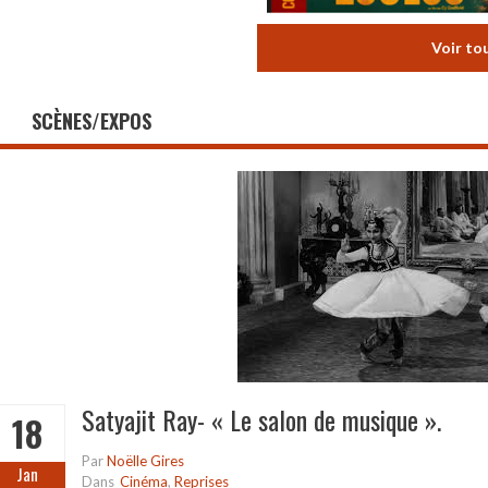
Voir to
SCÈNES/EXPOS
Satyajit Ray- « Le salon de musique ».
18
Par
Noëlle Gires
Jan
Dans
Cinéma
,
Reprises