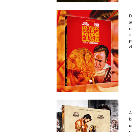
D
a
n
f
p
c
A
b
p
r