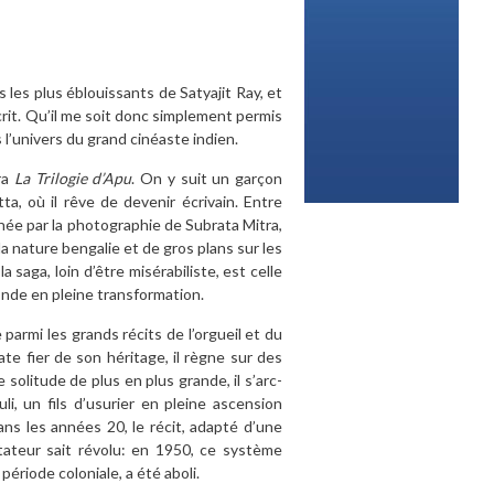
ms les plus éblouissants de Satyajit Ray, et
crit. Qu’il me soit donc simplement permis
l’univers du grand cinéaste indien.
ra
La Trilogie d’Apu
. On y suit un garçon
a, où il rêve de devenir écrivain. Entre
née par la photographie de Subrata Mitra,
 la nature bengalie et de gros plans sur les
saga, loin d’être misérabiliste, est celle
Inde en pleine transformation.
e parmi les grands récits de l’orgueil et du
rate fier de son héritage, il règne sur des
olitude de plus en plus grande, il s’arc-
, un fils d’usurier en pleine ascension
dans les années 20, le récit, adapté d’une
ateur sait révolu: en 1950, ce système
ériode coloniale, a été aboli.