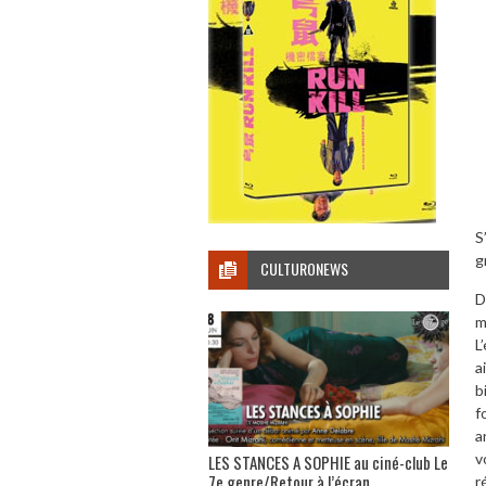
S
g
CULTURONEWS
D
m
L
a
b
f
a
v
LES STANCES A SOPHIE au ciné-club Le
7e genre/Retour à l’écran
r