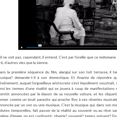
’il ne voit pas, cependant, il entend. C’est par l’oreille que ce méloma
ré, d’autres vies que la sienne.
ans la première séquence du film, alangui sur son toit terrasse, il te
usique? demande-t-il à son domestique. Et Ananta de répondre que l
’événement, auquel l’orgueilleux aristocrate s’est impoliment soustrait, se
insi les termes d’une rivalité qui se jouera à coup de manifestations 
ientôt annoncées par le klaxon de sa nouvelle voiture, et les clique
ormer comme un bruit parasite qui arrache Roy à ses rêveries musicale
nnoncée par un son ou une musique. C’est la musique qui, dans son m
olutes temporelles, fait passer de la réalité au souvenir ou au rêve san
égime d’image on est confronté: rêverie? souvenir? temps présent? Fes