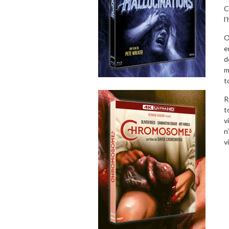
C
l
O
e
d
m
t
R
t
v
n
v