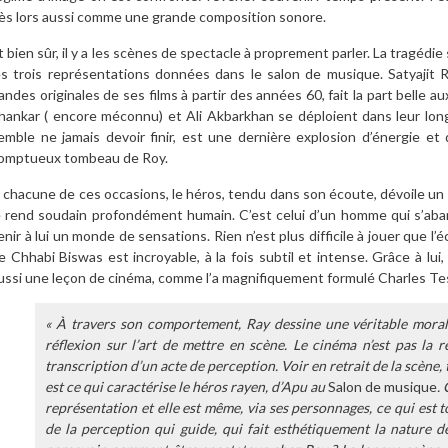
ès lors aussi comme une grande composition sonore.
t bien sûr, il y a les scènes de spectacle à proprement parler. La tragédi
es trois représentations données dans le salon de musique. Satyajit
andes originales de ses films à partir des années 60, fait la part belle a
hankar ( encore méconnu) et Ali Akbarkhan se déploient dans leur longu
emble ne jamais devoir finir, est une dernière explosion d’énergie et 
omptueux tombeau de Roy.
 chacune de ces occasions, le héros, tendu dans son écoute, dévoile un r
e rend soudain profondément humain. C’est celui d’un homme qui s’aban
enir à lui un monde de sensations. Rien n’est plus difficile à jouer que l’éc
e Chhabi Biswas est incroyable, à la fois subtil et intense. Grâce à l
ussi une leçon de cinéma, comme l’a magnifiquement formulé Charles Te
« À travers son comportement, Ray dessine une véritable moral
réflexion sur l’art de mettre en scène. Le cinéma n’est pas la
transcription d’un acte de perception. Voir en retrait de la scène, 
est ce qui caractérise le héros rayen, d’Apu au
Salon de musique
.
représentation et elle est même, via ses personnages, ce qui est t
de la perception qui guide, qui fait esthétiquement la nature d