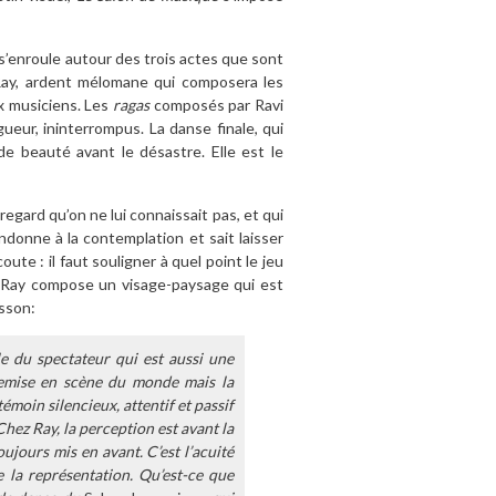
e s’enroule autour des trois actes que sont
 Ray, ardent mélomane qui composera les
ux musiciens. Les
ragas
composés par Ravi
eur, ininterrompus. La danse finale, qui
de beauté avant le désastre. Elle est le
egard qu’on ne lui connaissait pas, et qui
donne à la contemplation et sait laisser
oute : il faut souligner à quel point le jeu
ui, Ray compose un visage-paysage qui est
sson:
e du spectateur qui est aussi une
 remise en scène du monde mais la
témoin silencieux, attentif et passif
 Chez Ray, la perception est avant la
oujours mis en avant. C’est l’acuité
e la représentation. Qu’est-ce que