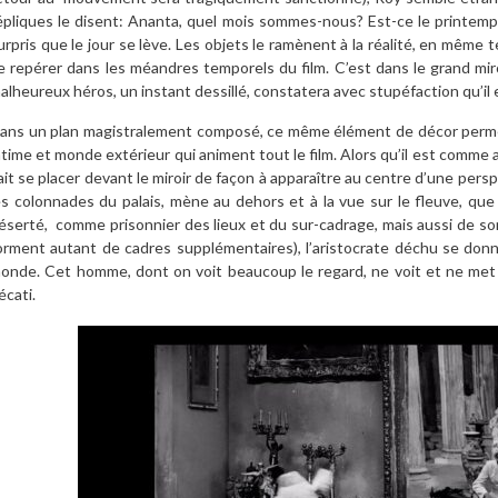
épliques le disent: Ananta, quel mois sommes-nous? Est-ce le printemps
urpris que le jour se lève. Les objets le ramènent à la réalité, en même
e repérer dans les méandres temporels du film. C’est dans le grand mir
alheureux héros, un instant dessillé, constatera avec stupéfaction qu’il
ans un plan magistralement composé, ce même élément de décor perme
ntime et monde extérieur qui animent tout le film. Alors qu’il est comme 
ait se placer devant le miroir de façon à apparaître au centre d’une persp
es colonnades du palais, mène au dehors et à la vue sur le fleuve, que 
éserté,
comme prisonnier des lieux et du sur-cadrage, mais aussi de son
orment autant de cadres supplémentaires), l’aristocrate déchu se donne
onde. Cet homme, dont on voit beaucoup le regard, ne voit et ne me
écati.