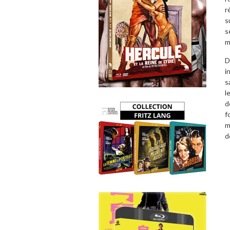
r
s
s
m
D
i
s
l
d
f
m
d