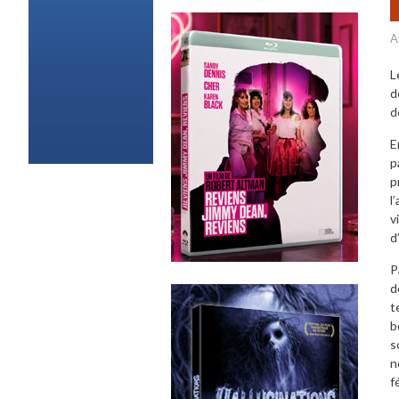
A
L
d
d
E
p
p
l
v
d
P
d
t
b
s
n
f