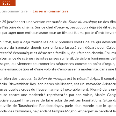
2023
ucun commentaire
-
Laisser un commentaire
e 25 janvier sort une version restaurée du
Salon du musique
, un des fil
e l’histoire du cinéma. Sur ce chef d’oeuvre, beaucoup a déjà été dit et é
e partager mon enthousiasme pour un film qui fut ma porte d’entrée vers 
n 1958, Ray a deja tourné les deux premiers volets de ce qui deviend
auvre du Bengale, depuis son enfance jusqu’à son départ pour Calcutt
récarité économique et désastres familiaux, Apu fait son chemin. Enlumi
’alternance de scènes réalistes prises sur le vif, de visions lumineuses de
isages, qui viennent couronner les séquences comme en point d’orgue, la 
’une émancipation et d’une volonté d’embrasser la modernité, dans une 
ar bien des aspects,
Le Salon de musique
est le négatif d’
Apu
. Il compt
éclin. Biswambhar Roy, son héros vieillissant, est un
zamindar
. Aristoc
erres que les crues du fleuve mangent inexorablement. Plongé dans une s
oute contre une modernité représentée par son voisin, Mahim Ganguli
ociale auquel il ne cesse de faire subir de petites humiliations. Situé 
ouvelle de Tarashankar Bandopadhyay, parle d’un monde que le spect
éodal des zamindars, né pendant l’empire Moghol et perpétué pendant la p