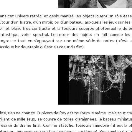
ans cet univers rétréci et déshumanisé, les objets jouent un rôle esse
utour d’un lustre, d’un miroir, ou d’un bateau, auxquels les jeux sur le
oir et blanc très contrasté et la toujours superbe photographie de S
antastique, voire spectral. Le retour des objets en fait comme les
rogresse tout en s’appuyant sur une même série de notes ( c’est au
lassique hindoustanie qui est au coeur du film).
insi, rien ne change -l’univers de Roy est toujours le même- mais tout chan
rillant de mille feux, se couvre de toiles d’araignées, le bateau miniatu
résage du drame final. Comme statufié, toujours immobile ( il est la
etour au
mouvement sera tragiquement sanctionné), Roy semble étran