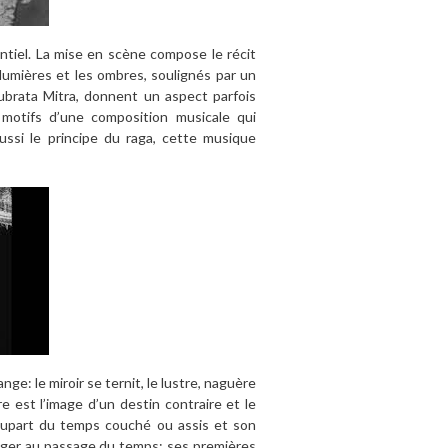
ntiel. La mise en scène compose le récit
s lumières et les ombres, soulignés par un
ubrata Mitra, donnent un aspect parfois
 motifs d’une composition musicale qui
ssi le principe du raga, cette musique
ge: le miroir se ternit, le lustre, naguère
re est l’image d’un destin contraire et le
 plupart du temps couché ou assis et son
ger au passage du temps: ses premières