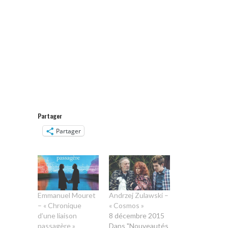
Partager
Partager
Emmanuel Mouret
Andrzej Zulawski –
– « Chronique
« Cosmos »
d’une liaison
8 décembre 2015
passagère »
Dans "Nouveautés