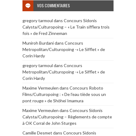
VOS COMMENTAIRES
gregory tarmoul
dans
Concours Sidonis
Calysta/Culturopoing – « Le Train sifflera trois
fois » de Fred Zinneman
Muniroh Burdani
dans
Concours
Metropolitan/Culturopoing -« Le Sifflet » de
Corin Hardy
gregory tarmoul
dans
Concours
Metropolitan/Culturopoing -« Le Sifflet » de
Corin Hardy
Maxime Vermeulen
dans
Concours Roboto
Films/Culturopoing : « De l’eau tiède sous un
pont rouge » de Shōhei Imamura
Maxime Vermeulen
dans
Concours Sidonis
Calysta/Culturopoing – Règlements de compte
à OK Corral de John Sturges
Camille Desmet
dans
Concours Sidonis