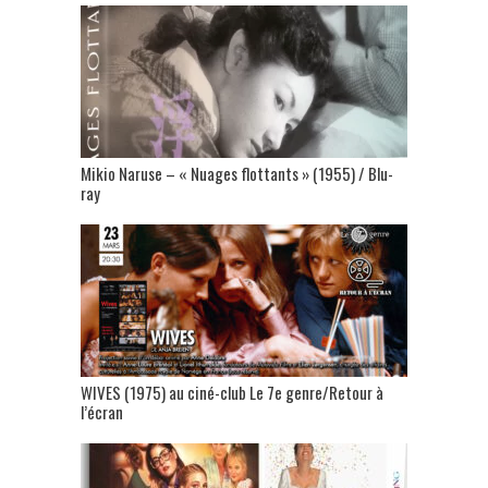
Mikio Naruse – « Nuages flottants » (1955) / Blu-
ray
WIVES (1975) au ciné-club Le 7e genre/Retour à
l’écran