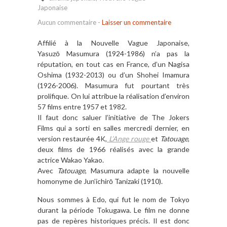
Japonaise
Aucun commentaire
-
Laisser un commentaire
Affilié à la Nouvelle Vague Japonaise,
Yasuzō Masumura (1924-1986) n’a pas la
réputation, en tout cas en France, d’un Nagisa
Oshima (1932-2013) ou d’un Shohei Imamura
(1926-2006). Masumura fut pourtant très
prolifique. On lui attribue la réalisation d’environ
57 films entre 1957 et 1982.
Il faut donc saluer l’initiative de The Jokers
Films qui a sorti en salles mercredi dernier, en
version restaurée 4K,
L’Ange rouge
et
Tatouage
,
deux films de 1966 réalisés avec la grande
actrice Wakao Yakao.
Avec
Tatouage
, Masumura adapte la nouvelle
homonyme de Jun’ichirō Tanizaki (1910).
Nous sommes à Edo, qui fut le nom de Tokyo
durant la période Tokugawa. Le film ne donne
pas de repères historiques précis. Il est donc