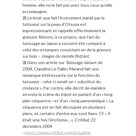
homme, elle ne le fait pas avec tous ceux qu’elle
accompagne.
2)
Le bruit que fait l’instrument manié par le
tatoueur sur la peau d’Otsuya est
impressionnant et rappelle effectivement la
gravure. Notons, à ce propos, que l’art du
tatouage au Japon a souvent été comparé à
celui des estampes consistant en de la gravure
sur bois –
images du monde flottant
.
3)
Dans son article sur
Tatouage
, datant de
2004, Claudine Le Pallec Marand fait une
remarque intéressante sur la fonction du
tatoueur : celui-ci serait un « substitut du
cinéaste ». Par contre, elle décrit de manière
erronée la scène du tripot en parlant d’un « long
plan-séquence » et d’un « long panoramique ». La
séquence est en fait découpée en plusieurs
plans, et certains d’entre eux sont fixes. Cf. « Il
était une fois l’érotisme… »,
Critikat
, 22
décembre 2004
:
https://www.critikat.com/actualite-