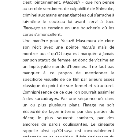
c’est lointainement,
Macbeth
– que l’on pense
au terrible sentiment de culpabilité de Shinsuke,
criminel aux mains ensanglantées qui s’arrache à
lui-même le couteau lui ayant servi à tuer.
Tatouage
se termine en une boucherie où les
corps s’amoncellent.
Une manière pour Yasuzō Masumura de clore
son récit avec une pointe
morale
, mais de
montrer aussi qu’Otsuya est marquée à jamais
par son statut de femme, et donc de victime en
un impitoyable monde d’hommes. Il ne faut pas
manquer à ce propos de mentionner la
spécificité visuelle de ce film par ailleurs assez
classique du point de vue formel et structurel.
L’omniprésence de ce que l’on pourrait assimiler
à des surcadrages. Pas une séquence où, dans
un ou plus plusieurs plans, l’image ne soit
encadrée
de façon interne par des parties du
décor, le plus souvent sombres, par des
amorces de parois coulissantes. Le cinéaste
rappelle ainsi qu’Otsuya est inexorablement
enfermée en sa condition. Il fait également du