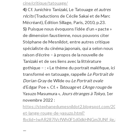
cine/critique/tatouage/
4)
Cf. Junichiro Tanizaki, Le Tatouage
et autres
récits
(Traductions de Cécile Sakai et de Marc
Mécréant), Édition Sillage, Paris, 2010, p.23.
5)
Puisque nous évoquons l’idée d’un « pacte »
de dimension faustienne, nous pouvons citer
Stéphane de Mesnildot, entre autres critique
spécialiste du cinéma japonais, qui a selon nous
raison d’écrire – à propos de la nouvelle de
Tanizaki et de ses liens avec la littérature
gothique – : « Le thème du portrait maléfique, ici
transformé en tatouage, rappelle
Le Portrait de
Dorian Gray
de Wilde ou
Le Portrait ovale
d’Edgar Poe ». Cf. «
Tatouage
et
L’Ange rouge
de
Yasuzo Masumura »,
Jours étranges à Tokyo
, 1er
novembre 2022 :
https://stephanedumesnildot2.blogspot.com/2022/11/tato
et-lange-rouge-de-yasuzo.html?
fbclid=IwAR287iVcfWh0F1d0dkHNGm3UNf_jieJ6J76ZQ1
—