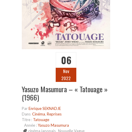
06
Nov
2022
Yasuzo Masumura – « Tatouage »
(1966)
Par
Enrique SEKNADJE
Dans
Cinéma
,
Reprises
Titre :
Tatouage
Année :
Yasuzo Masumura
cinéma japonais
,
Nouvelle Vague