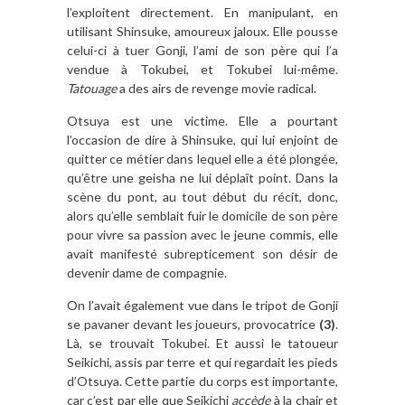
l’exploitent directement. En manipulant, en
utilisant Shinsuke, amoureux jaloux. Elle pousse
celui-ci à tuer Gonji, l’ami de son père qui l’a
vendue à Tokubei, et Tokubei lui-même.
Tatouage
a des airs de revenge movie radical.
Otsuya est une victime. Elle a pourtant
l’occasion de dire à Shinsuke, qui lui enjoint de
quitter ce métier dans lequel elle a été plongée,
qu’être une geisha ne lui déplaît point. Dans la
scène du pont, au tout début du récit, donc,
alors qu’elle semblait fuir le domicile de son père
pour vivre sa passion avec le jeune commis, elle
avait manifesté subrepticement son désir de
devenir dame de compagnie.
On l’avait également vue dans le tripot de Gonji
se pavaner devant les joueurs, provocatrice
(3)
.
Là, se trouvait Tokubei. Et aussi le tatoueur
Seikichi, assis par terre et qui regardait les pieds
d’Otsuya. Cette partie du corps est importante,
car c’est par elle que Seikichi
accède
à la chair et