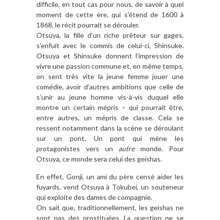
difficile, en tout cas pour nous, de savoir à quel
moment de cette ère, qui s’étend de 1600 à
1868, le récit pourrait se dérouler.
Otsuya, la fille d’un riche prêteur sur gages,
s’enfuit avec le commis de celui-ci, Shinsuke.
Otsuya et Shinsuke donnent l’impression de
vivre une passion commune et, en même temps,
on sent très vite la jeune femme jouer une
comédie, avoir d’autres ambitions que celle de
s’unir au jeune homme vis-à-vis duquel elle
montre un certain mépris – qui pourrait être,
entre autres, un mépris de classe. Cela se
ressent notamment dans la scène se déroulant
sur un pont. Un pont qui mène les
protagonistes vers un
autre
monde. Pour
Otsuya, ce monde sera celui des geishas.
En effet, Gonji, un ami du père censé aider les
fuyards, vend Otsuya à Tokubei, un souteneur
qui exploite des dames de compagnie.
On sait que, traditionnellement, les geishas ne
sont pas des prostituées. La question ne se