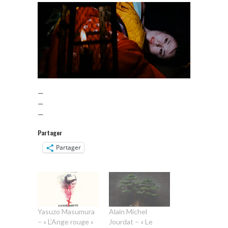
—
—
—
Partager
Partager
Yasuzo Masumura
Alain Michel
– « L’Ange rouge »
Jourdat – « Le