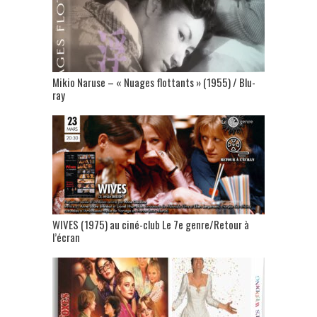
Mikio Naruse – « Nuages flottants » (1955) / Blu-
ray
WIVES (1975) au ciné-club Le 7e genre/Retour à
l’écran