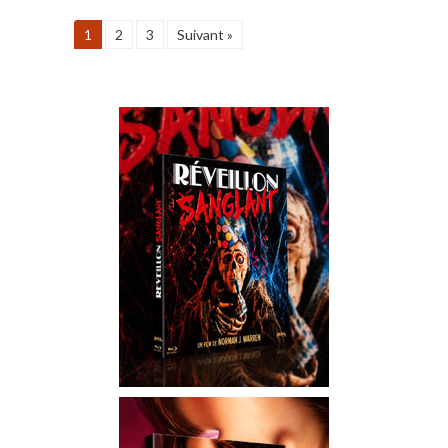
1
2
3
Suivant »