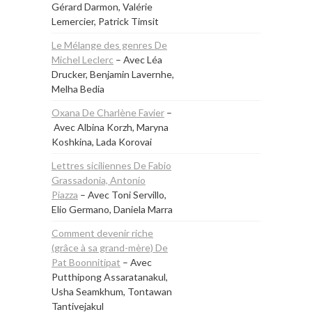
Gérard Darmon, Valérie
Lemercier, Patrick Timsit
Le Mélange des genres De
Michel Leclerc
– Avec Léa
Drucker, Benjamin Lavernhe,
Melha Bedia
Oxana De Charlène Favier
–
Avec Albina Korzh, Maryna
Koshkina, Lada Korovai
Lettres siciliennes De Fabio
Grassadonia, Antonio
Piazza
– Avec Toni Servillo,
Elio Germano, Daniela Marra
Comment devenir riche
(grâce à sa grand-mère) De
Pat Boonnitipat
– Avec
Putthipong Assaratanakul,
Usha Seamkhum, Tontawan
Tantivejakul