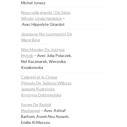
Michel Jonasz
Nous voilà grands ! De Stina
Wirsén, Linda Hambäck
–
Avec Hippolyte Girardot
Jeunesse (les tourments) De
Wang Bing
Wet Monday De Justyna
Mytnik
– Avec Julia Polaczek,
Nel Kaczmarek, Weronika
Kozakowska
Colargol et le Cirque
Pimoulu De Tadeusz Wilkosz,
Jadwiga Kudrzycka,
Krystyna Dobrowolska
Songe De Rashid
Masharawi
– Avec Ashraf
Barhom, Aseel Abu Ayyash,
Emilia Al Massou