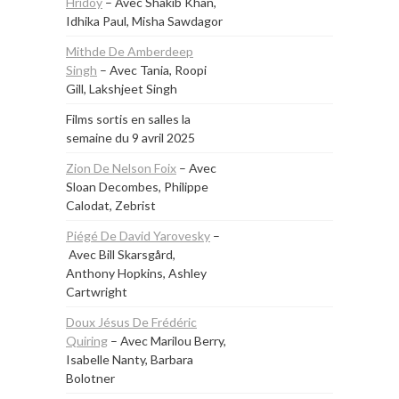
Hridoy
– Avec Shakib Khan,
Idhika Paul, Misha Sawdagor
Mithde De Amberdeep
Singh
– Avec Tania, Roopi
Gill, Lakshjeet Singh
Films sortis en salles la
semaine du
9 avril 2025
Zion De Nelson Foix
– Avec
Sloan Decombes, Philippe
Calodat, Zebrist
Piégé De David Yarovesky
–
Avec Bill Skarsgård,
Anthony Hopkins, Ashley
Cartwright
Doux Jésus De Frédéric
Quiring
– Avec Marilou Berry,
Isabelle Nanty, Barbara
Bolotner