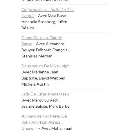
Ozi, la voix de la forêt De Tim
Harper
– Avec Maia Baran,
Amandla Stenberg, Julien
Bésure
Fanon De Jean-Claude
Barny
– Avec Alexandre
Bouyer, Déborah François,
Stanislas Merhar
Deux sœurs De Mike Leigh
–
Avec Marianne Jean-
Baptiste, David Webber,
Michele Austin
Lads De Julien Menanteau
–
Avec Marco Luraschi,
Jeanne Balibar, Marc Barbé
Au pays de nos frères De
Raha Amirfazli, Alireza
Ghasemi
– Avec Mohammad