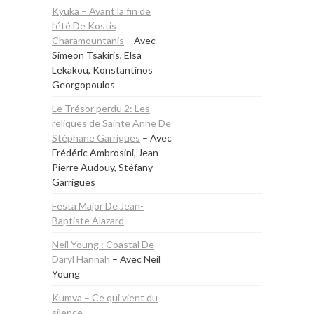
Kyuka – Avant la fin de
l’été De Kostis
Charamountanis
– Avec
Simeon Tsakiris, Elsa
Lekakou, Konstantinos
Georgopoulos
Le Trésor perdu 2: Les
reliques de Sainte Anne De
Stéphane Garrigues
– Avec
Frédéric Ambrosini, Jean-
Pierre Audouy, Stéfany
Garrigues
Festa Major De Jean-
Baptiste Alazard
Neil Young : Coastal De
Daryl Hannah
– Avec Neil
Young
Kumva – Ce qui vient du
silence