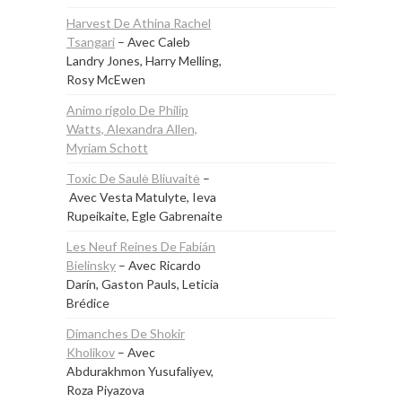
Harvest De Athina Rachel
Tsangari
– Avec Caleb
Landry Jones, Harry Melling,
Rosy McEwen
Animo rigolo De Philip
Watts, Alexandra Allen,
Myriam Schott
Toxic De Saulė Bliuvaitė
–
Avec Vesta Matulyte, Ieva
Rupeikaite, Egle Gabrenaite
Les Neuf Reines De Fabián
Bielinsky
– Avec Ricardo
Darín, Gaston Pauls, Leticia
Brédice
Dimanches De Shokir
Kholikov
– Avec
Abdurakhmon Yusufaliyev,
Roza Piyazova