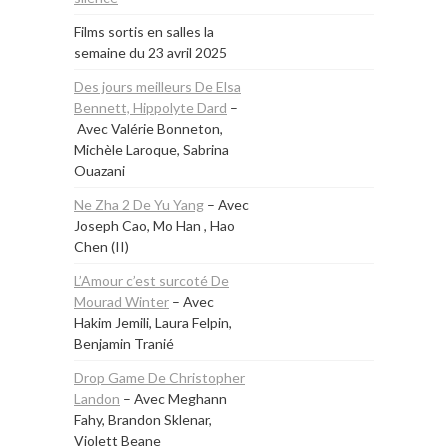
Films sortis en salles la
semaine du
23 avril 2025
Des jours meilleurs De Elsa
Bennett, Hippolyte Dard
–
Avec Valérie Bonneton,
Michèle Laroque, Sabrina
Ouazani
Ne Zha 2 De Yu Yang
– Avec
Joseph Cao, Mo Han , Hao
Chen (II)
L’Amour c’est surcoté De
Mourad Winter
– Avec
Hakim Jemili, Laura Felpin,
Benjamin Tranié
Drop Game De Christopher
Landon
– Avec Meghann
Fahy, Brandon Sklenar,
Violett Beane