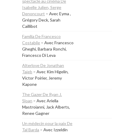
spectacle au cinéma De
Isabelle Julien, Serge
Denoncourt
– Avec Eyma ,
Grégory Deck, Sarah
Caillibot
Familia De Francesco
Costabile
– Avec Francesco
Gheghi, Barbara Ronchi,
Francesco Di Leva
Alterlove De Jonathan
Taïeb
– Avec Kim Higelin,
Victor Poirier, Jeremy
Kapone
The Gazer De Ryan J.
Sloan
– Avec Ariella
Mastroianni, Jack Alberts,
Renee Gagner
Un médecin pour la paix De
Tal Barda
– Avec Izzeldin