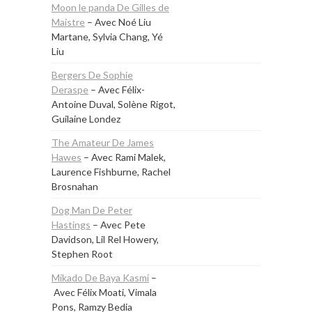
Moon le panda De Gilles de
Maistre
– Avec Noé Liu
Martane, Sylvia Chang, Yé
Liu
Bergers De Sophie
Deraspe
– Avec Félix-
Antoine Duval, Solène Rigot,
Guilaine Londez
The Amateur De James
Hawes
– Avec Rami Malek,
Laurence Fishburne, Rachel
Brosnahan
Dog Man De Peter
Hastings
– Avec Pete
Davidson, Lil Rel Howery,
Stephen Root
Mikado De Baya Kasmi
–
Avec Félix Moati, Vimala
Pons, Ramzy Bedia