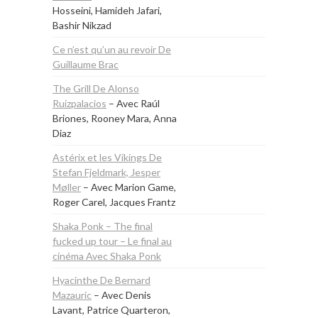
Hosseini, Hamideh Jafari,
Bashir Nikzad
Ce n’est qu’un au revoir De
Guillaume Brac
The Grill De Alonso
Ruizpalacios
– Avec Raúl
Briones, Rooney Mara, Anna
Diaz
Astérix et les Vikings De
Stefan Fjeldmark, Jesper
Møller
– Avec Marion Game,
Roger Carel, Jacques Frantz
Shaka Ponk – The final
fucked up tour – Le final au
cinéma Avec Shaka Ponk
Hyacinthe De Bernard
Mazauric
– Avec Denis
Lavant, Patrice Quarteron,