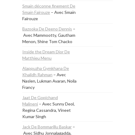
Smaïn déconne finement De
Smaïn Fairouze
– Avec Smaïn
Fairouze
Bazooka De Deeno Dennis
–
Avec Mammootty, Gautham
Menon, Shine Tom Chacko
Inside the Dream Dior De
Matthieu Menu
Alappuzha Gymkhana De
Khalidh Rahman
– Avec
Naslen, Lukman Avaran, Noila
Francy
Jaat De Gopichand
Malineni
– Avec Sunny Deol,
Regina Cassandra, Vineet
Kumar Singh
Jack De Bommarillu Baskar
–
Avec Sidhu Jonnalagadda,