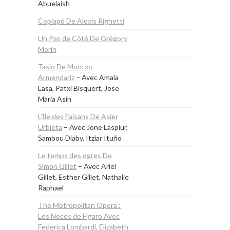
Abuelaish
Copiapó De Alexis Righetti
Un Pas de Côté De Grégory
Morin
Tasio De Montxo
Armendariz
– Avec Amaia
Lasa, Patxi Bisquert, Jose
Maria Asin
L’Île des Faisans De Asier
Urbieta
– Avec Jone Laspiur,
Sambou Diaby, Itziar Ituño
Le temps des ogres De
Simon Gillet
– Avec Ariel
Gillet, Esther Gillet, Nathalie
Raphael
The Metropolitan Opera :
Les Noces de Figaro Avec
Federica Lombardi, Elizabeth