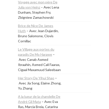
Voyage avec mon père De
Julia von Heinz
– Avec Lena
Dunham, Stephen Fry,
Zbigniew Zamachowski
Brice de Nice De James
Huth
– Avec Jean Dujardin,
Bruno Salomone, Clovis
Cornillac
Le Village aux portes du
paradis De Mo Harawe
–
Avec Canab Axmed
Ibraahin, Axmed Cali Faarax,
Cigaal Maxamuud Saleebaan
Her Story De Yihui Shao
–
Avec Jia Song, Elaine Zhong,
Yu Zhang
A la lueur de la chandelle De
André Gil Mata
– Avec Eva
Ras, Marcia Breia, Catarina