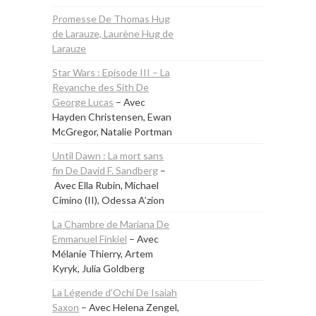
Promesse De Thomas Hug
de Larauze, Laurène Hug de
Larauze
Star Wars : Episode III – La
Revanche des Sith De
George Lucas
– Avec
Hayden Christensen, Ewan
McGregor, Natalie Portman
Until Dawn : La mort sans
fin De David F. Sandberg
–
Avec Ella Rubin, Michael
Cimino (II), Odessa A’zion
La Chambre de Mariana De
Emmanuel Finkiel
– Avec
Mélanie Thierry, Artem
Kyryk, Julia Goldberg
La Légende d’Ochi De Isaiah
Saxon
– Avec Helena Zengel,