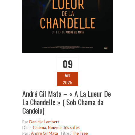
09
Avr
2025
André Gil Mata – « A La Lueur De
La Chandelle » ( Sob Chama da
Candeia)
Par
Danielle Lambert
Dans
Cinéma
,
Nouveautés salles
Par :
André Gil Mata
Titre :
The Tree