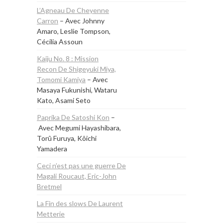
L’Agneau De Cheyenne
Carron
– Avec Johnny
Amaro, Leslie Tompson,
Cécilia Assoun
Kaiju No. 8 : Mission
Recon De Shigeyuki Miya,
Tomomi Kamiya
– Avec
Masaya Fukunishi, Wataru
Kato, Asami Seto
Paprika De Satoshi Kon
–
Avec Megumi Hayashibara,
Torû Furuya, Kôichi
Yamadera
Ceci n’est pas une guerre De
Magali Roucaut, Eric-John
Bretmel
La Fin des slows De Laurent
Metterie