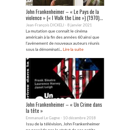
John Frankenheimer – « Le Pays de la
violence » (« I Walk the Line ») (1970)...
Jean-François DICKELI
-
8 janvier 2021
La mutation que connaît le cinéma
américain à la fin des années 60 ainsi que
l’avènement de nouveaux auteurs réunis
sous la dénominati...
Lire la suite
John Frankenheimer – « Un Crime dans
la tête »
Emmanuel Le Gagne
-
10 décembre 2018
Issu de la télévision, John Frankenheimer
ne possède pas le statut de ses petits