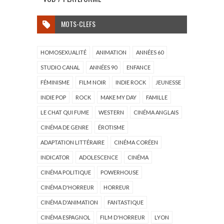
MOTS-CLEFS
HOMOSEXUALITÉ
ANIMATION
ANNÉES 60
STUDIO CANAL
ANNÉES 90
ENFANCE
FÉMINISME
FILM NOIR
INDIE ROCK
JEUNESSE
INDIE POP
ROCK
MAKE MY DAY
FAMILLE
LE CHAT QUI FUME
WESTERN
CINÉMA ANGLAIS
CINÉMA DE GENRE
ÉROTISME
ADAPTATION LITTÉRAIRE
CINÉMA CORÉEN
INDICATOR
ADOLESCENCE
CINÉMA
CINÉMA POLITIQUE
POWERHOUSE
CINÉMA D'HORREUR
HORREUR
CINÉMA D'ANIMATION
FANTASTIQUE
CINÉMA ESPAGNOL
FILM D'HORREUR
LYON