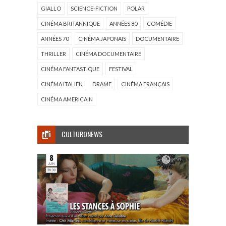
GIALLO
SCIENCE-FICTION
POLAR
CINÉMA BRITANNIQUE
ANNÉES 80
COMÉDIE
ANNÉES 70
CINÉMA JAPONAIS
DOCUMENTAIRE
THRILLER
CINÉMA DOCUMENTAIRE
CINÉMA FANTASTIQUE
FESTIVAL
CINÉMA ITALIEN
DRAME
CINÉMA FRANÇAIS
CINÉMA AMERICAIN
CULTURONEWS