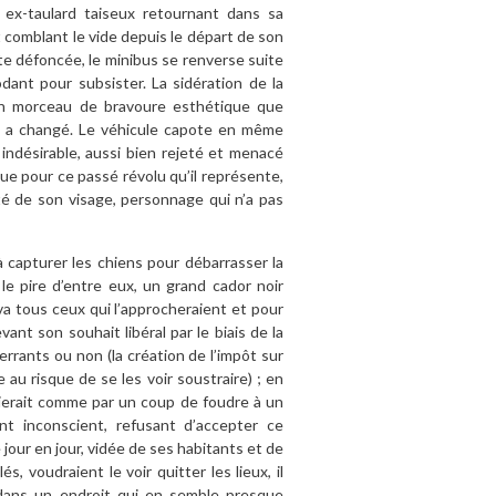
ex-taulard taiseux retournant dans sa
 comblant le vide depuis le départ de son
iste défoncée, le minibus se renverse suite
dant pour subsister. La sidération de la
en morceau de bravoure esthétique que
out a changé. Le véhicule capote en même
 indésirable, aussi bien rejeté et menacé
) que pour ce passé révolu qu’il représente,
té de son visage, personnage qui n’a pas
 capturer les chiens pour débarrasser la
 le pire d’entre eux, un grand cador noir
-va tous ceux qui l’approcheraient et pour
nt son souhait libéral par le biais de la
errants ou non (la création de l’impôt sur
 au risque de se les voir soustraire) ; en
lierait comme par un coup de foudre à un
ent inconscient, refusant d’accepter ce
jour en jour, vidée de ses habitants et de
, voudraient le voir quitter les lieux, il
dans un endroit qui en semble presque