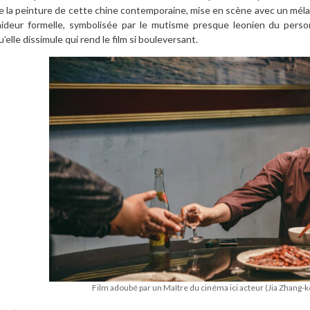
e la peinture de cette chine contemporaine, mise en scène avec un mé
aideur formelle, symbolisée par le mutisme presque leonien du perso
u’elle dissimule qui rend le film si bouleversant.
Film adoubé par un Maître du cinéma ici acteur (Jia Zhang