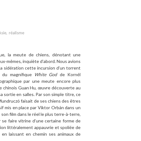
Asie
,
réalisme
que, la meute de chiens, dénotant une
 eux-mêmes, inquiète d’abord. Nous avions
 sidération cette incursion d’un torrent
e du magnifique
White God
de Kornél
 géographique par une meute encore plus
e chinois Guan Hu, œuvre découverte au
sortie en salles. Par son simple titre, ce
 Mundruczó faisait de ses chiens des êtres
ssif mis en place par Viktor Orbán dans un
 son film dans le réel le plus terre-à-terre,
se faire vitrine d’une certaine forme de
on littéralement appauvrie et spoliée de
tes en laissant en chemin ses animaux de