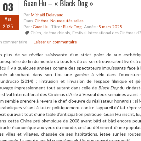
Guan Hu – « Black Dog »
03
Par
Michaël Delavaud
Mar
Dans
Cinéma
,
Nouveautés salles
2025
Par :
Guan Hu
Titre :
Black Dog
Année :
5 mars 2025
Chien
,
cinéma chinois
,
Festival International des Cinémas d'
n commentaire
-
Laisser un commentaire
n plus de se révéler saisissante d’un strict point de vue esthéti
tmosphère de fin du monde où tous les êtres se retrouveraient livrés à
écu il y a quelques années comme des spectateurs impuissants face à la
anin absorbant dans son flot une gamine à vélo dans l’ouvertur
undruczó (2014) ; l’intrusion et l’invasion de l’espace filmique et
auvage impressionnent tout autant dans celle de
Black Dog
du cinéast
estival International des Cinémas d’Asie à Vesoul deux semaines avant sa 
ilm semble prendre à revers le chef-d’oeuvre du réalisateur hongrois ; si
araboliques visant à lutter politiquement contre l’appareil d’état répre
écit qui avait tout d’une fable d’anticipation politique, Guan Hu inscrit, lui,
ans cette Chine pré-olympique de 2008 ayant bâti et bâti encore pour 
iracle économique aux yeux du monde, ceci au détriment d’une populati
es villes et villages, chassée de ses habitations, jetée sur les rou
ompagnie. La meute est ici symptôme plutôt que regard prospectif.