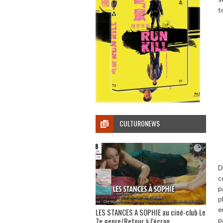
t
CULTURONEWS
D
c
p
p
e
LES STANCES A SOPHIE au ciné-club Le
p
7e genre/Retour à l’écran