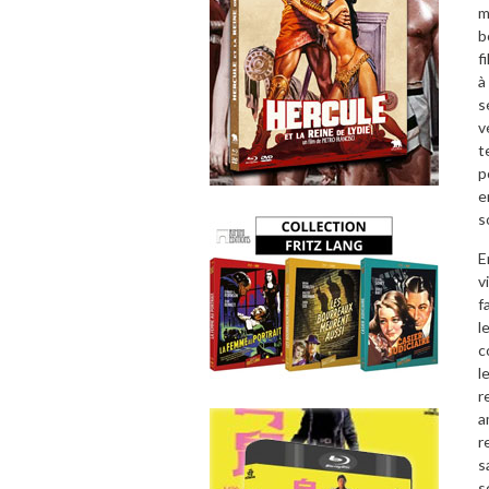
m
b
f
à
s
v
t
p
e
s
E
v
f
l
c
l
r
a
r
s
s