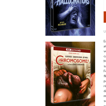
U
E
a
v
c
M
s
F
f
p
r
d
m
s
c