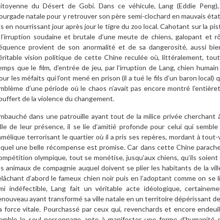
itoyenne du Désert de Gobi. Dans ce véhicule, Lang (Eddie Peng), 
ourgade natale pour y retrouver son père semi-clochard en mauvais état
ils en nourrissant jour après jour le tigre du zoo local. Cahotant sur la p
 l’irruption soudaine et brutale d’une meute de chiens, galopant et rô
équence provient de son anormalité et de sa dangerosité, aussi bi
éritable vision politique de cette Chine reculée où, littéralement, t
emps que le film, d’entrée de jeu, par l’irruption de Lang, chien humain
our les méfaits qui l’ont mené en prison (il a tué le fils d’un baron local
mblème d’une période où le chaos n’avait pas encore montré l’entière
ouffert de la violence du changement.
mbauché dans une patrouille ayant tout de la milice privée cherchant à
ille de leur présence, il se lie d’amitié profonde pour celui qui semble
amélique terrorisant le quartier où il a pris ses repères, mordant à tout
equel une belle récompense est promise. Car dans cette Chine paracheva
ompétition olympique, tout se monétise, jusqu’aux chiens, qu’ils soient 
es animaux de compagnie auquel doivent se plier les habitants de la ville
elâchant d’abord le fameux chien noir puis en l’adoptant comme on se 
mi indéfectible, Lang fait un véritable acte idéologique, certainem
enouveau ayant transformé sa ville natale en un territoire dépérissant de 
a force vitale. Pourchassé par ceux qui, revenchards et encore endeuillés
emble le seul personnage apte à manifester une forme d’humanité 