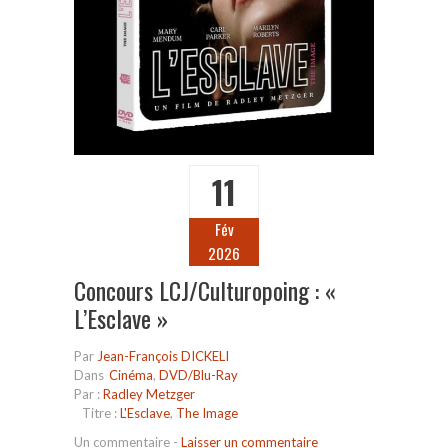
11
Fév
2026
Concours LCJ/Culturopoing : «
L’Esclave »
Par
Jean-François DICKELI
Dans
Cinéma
,
DVD/Blu-Ray
Par :
Radley Metzger
Titre :
L'Esclave
,
The Image
Un commentaire
-
Laisser un commentaire