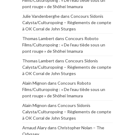
Films/Culturopoing : « De l’eau tiède sous un
pont rouge » de Shōhei Imamura
Julie Vandenberghe
dans
Concours Sidonis
Calysta/Culturopoing – Règlements de compte
à OK Corral de John Sturges
Thomas Lambert
dans
Concours Roboto
Films/Culturopoing : « De l’eau tiède sous un
pont rouge » de Shōhei Imamura
Thomas Lambert
dans
Concours Sidonis
Calysta/Culturopoing – Règlements de compte
à OK Corral de John Sturges
Alain Mignon
dans
Concours Roboto
Films/Culturopoing : « De l’eau tiède sous un
pont rouge » de Shōhei Imamura
Alain Mignon
dans
Concours Sidonis
Calysta/Culturopoing – Règlements de compte
à OK Corral de John Sturges
Arnaud Alary
dans
Christopher Nolan – The
Odyssey