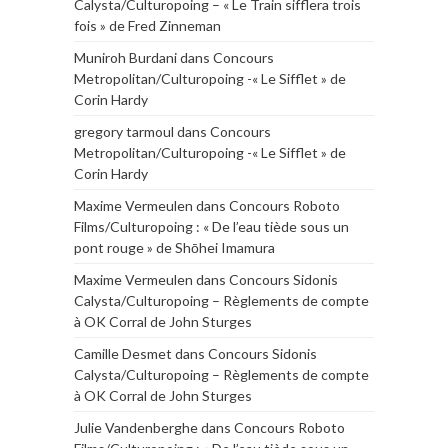
Calysta/Culturopoing – « Le Train sifflera trois
fois » de Fred Zinneman
Muniroh Burdani
dans
Concours
Metropolitan/Culturopoing -« Le Sifflet » de
Corin Hardy
gregory tarmoul
dans
Concours
Metropolitan/Culturopoing -« Le Sifflet » de
Corin Hardy
Maxime Vermeulen
dans
Concours Roboto
Films/Culturopoing : « De l’eau tiède sous un
pont rouge » de Shōhei Imamura
Maxime Vermeulen
dans
Concours Sidonis
Calysta/Culturopoing – Règlements de compte
à OK Corral de John Sturges
Camille Desmet
dans
Concours Sidonis
Calysta/Culturopoing – Règlements de compte
à OK Corral de John Sturges
Julie Vandenberghe
dans
Concours Roboto