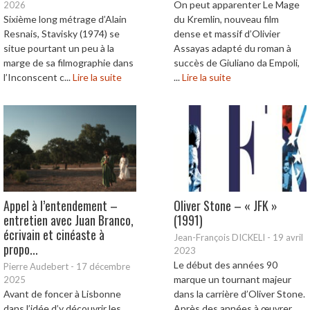
On peut apparenter Le Mage
2026
Sixième long métrage d’Alain
du Kremlin, nouveau film
Resnais, Stavisky (1974) se
dense et massif d’Olivier
situe pourtant un peu à la
Assayas adapté du roman à
marge de sa filmographie dans
succès de Giuliano da Empoli,
l’Inconscent c...
Lire la suite
...
Lire la suite
Appel à l’entendement –
Oliver Stone – « JFK »
entretien avec Juan Branco,
(1991)
écrivain et cinéaste à
Jean-François DICKELI
-
19 avril
propo...
2023
Le début des années 90
Pierre Audebert
-
17 décembre
marque un tournant majeur
2025
Avant de foncer à Lisbonne
dans la carrière d’Oliver Stone.
dans l’idée d’y découvrir les
Après des années à œuvrer