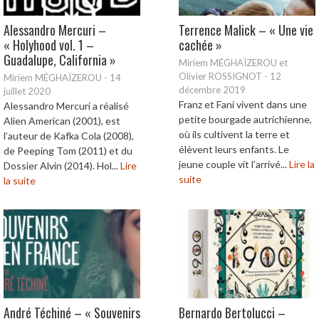
Alessandro Mercuri –
Terrence Malick – « Une vie
« Holyhood vol. 1 –
cachée »
Guadalupe, California »
Miriem MÉGHAÏZEROU et
Olivier ROSSIGNOT
-
12
Miriem MÉGHAÏZEROU
-
14
décembre 2019
juillet 2020
Franz et Fani vivent dans une
Alessandro Mercuri a réalisé
petite bourgade autrichienne,
Alien American (2001), est
où ils cultivent la terre et
l’auteur de Kafka Cola (2008),
élèvent leurs enfants. Le
de Peeping Tom (2011) et du
jeune couple vit l’arrivé...
Lire la
Dossier Alvin (2014). Hol...
Lire
suite
la suite
André Téchiné – « Souvenirs
Bernardo Bertolucci –