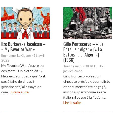
Ilze Burkovska Jacobsen –
Gillo Pontecorvo – « La
« My Favorite War »
Bataille d’Alger » (« La
Battaglia di Algeri »)
Emmanuel Le Gagne
-
19 avril
(1966)...
2022
My Favorite War s’ouvre sur
Jean-François DICKELI
-
12
ces mots : Un dicton dit : «
janvier 2022
Heureux sont ceux qui n’ont
Gillo Pontecorvo est un
pas à faire de choix. En
cinéaste précieux. Journaliste
grandissant j’ai essayé de
et documentariste engagé,
com...
Lire la suite
inscrit au parti communiste
italien, il passe à la fiction ...
Lire la suite