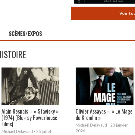
Voir to
SCÈNES/EXPOS
HISTOIRE
Alain Resnais – « Stavisky »
Olivier Assayas – « Le Mage
(1974) [Blu-ray Powerhouse
du Kremlin »
Films]
Michaël Delavaud
-
23 janvier
2026
Michaël Delavaud
-
25 juillet