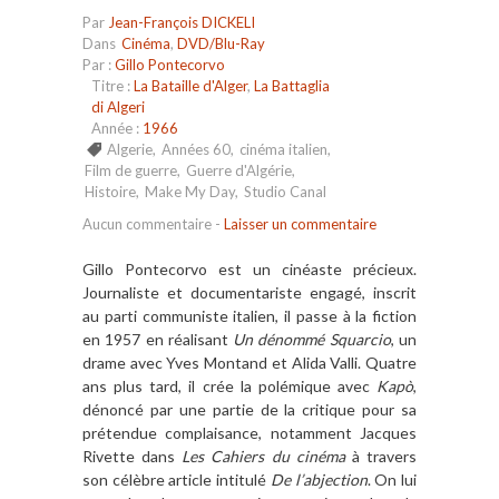
Par
Jean-François DICKELI
Dans
Cinéma
,
DVD/Blu-Ray
Par :
Gillo Pontecorvo
Titre :
La Bataille d'Alger
,
La Battaglia
di Algeri
Année :
1966
Algerie
,
Années 60
,
cinéma italien
,
Film de guerre
,
Guerre d'Algérie
,
Histoire
,
Make My Day
,
Studio Canal
Aucun commentaire
-
Laisser un commentaire
Gillo Pontecorvo est un cinéaste précieux.
Journaliste et documentariste engagé, inscrit
au parti communiste italien, il passe à la fiction
en 1957 en réalisant
Un dénommé Squarcio
, un
drame avec Yves Montand et Alida Valli. Quatre
ans plus tard, il crée la polémique avec
Kapò
,
dénoncé par une partie de la critique pour sa
prétendue complaisance, notamment Jacques
Rivette dans
Les Cahiers du cinéma
à travers
son célèbre article intitulé
De l’abjection
. On lui