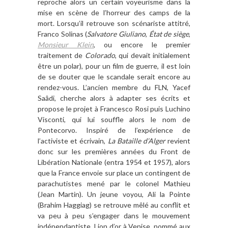
reproche alors un certain voyeurisme dans la
mise en scène de l’horreur des camps de la
mort. Lorsqu’il retrouve son scénariste attitré,
Franco Solinas (
Salvatore Giuliano
,
État de siège
,
Monsieur Klein
,
ou encore le premier
traitement de
Colorado
, qui devait initialement
être un polar), pour un film de guerre, il est loin
de se douter que le scandale serait encore au
rendez-vous. L’ancien membre du FLN, Yacef
Saâdi, cherche alors à adapter ses écrits et
propose le projet à Francesco Rosi puis Luchino
Visconti, qui lui souffle alors le nom de
Pontecorvo. Inspiré de l’expérience de
l’activiste et écrivain,
La Bataille d’Alger
revient
donc sur les premières années du Front de
Libération Nationale (entra 1954 et 1957), alors
que la France envoie sur place un contingent de
parachutistes mené par le colonel Mathieu
(Jean Martin). Un jeune voyou, Ali la Pointe
(Brahim Haggiag) se retrouve mêlé au conflit et
va peu à peu s’engager dans le mouvement
indépendantiste. Lion d’or à Venise, nommé aux