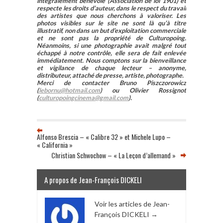
intégralement bénévole (Association de loi 1901) et
respecte les droits d’auteur, dans le respect du travail
des artistes que nous cherchons à valoriser. Les
photos visibles sur le site ne sont là qu’à titre
illustratif, non dans un but d’exploitation commerciale
et ne sont pas la propriété de Culturopoing.
Néanmoins, si une photographie avait malgré tout
échappé à notre contrôle, elle sera de fait enlevée
immédiatement. Nous comptons sur la bienveillance
et vigilance de chaque lecteur – anonyme,
distributeur, attaché de presse, artiste, photographe.
Merci de contacter Bruno Piszczorowicz
(
lebornu@hotmail.com
) ou Olivier Rossignot
(
culturopoingcinema@gmail.com
).
Alfonso Brescia – « Calibre 32 » et Michele Lupo –
« California »
Christian Schwochow – « La Leçon d’allemand »
A propos de Jean-François DICKELI
Voir les articles de Jean-
François DICKELI
→