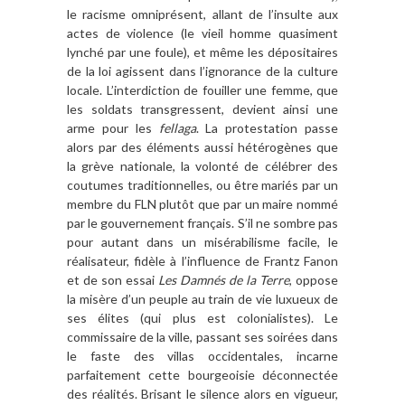
le racisme omniprésent, allant de l’insulte aux
actes de violence (le vieil homme quasiment
lynché par une foule), et même les dépositaires
de la loi agissent dans l’ignorance de la culture
locale. L’interdiction de fouiller une femme, que
les soldats transgressent, devient ainsi une
arme pour les
fellaga
. La protestation passe
alors par des éléments aussi hétérogènes que
la grève nationale, la volonté de célébrer des
coutumes traditionnelles, ou être mariés par un
membre du FLN plutôt que par un maire nommé
par le gouvernement français. S’il ne sombre pas
pour autant dans un misérabilisme facile, le
réalisateur, fidèle à l’influence de Frantz Fanon
et de son essai
Les Damnés de la Terre
, oppose
la misère d’un peuple au train de vie luxueux de
ses élites (qui plus est colonialistes). Le
commissaire de la ville, passant ses soirées dans
le faste des villas occidentales, incarne
parfaitement cette bourgeoisie déconnectée
des réalités. Brisant le silence alors en vigueur,