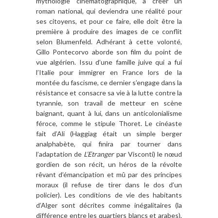
mythologie cinématographique, à créer un
roman national, qui deviendra une réalité pour
ses citoyens, et pour ce faire, elle doit être la
première à produire des images de ce conflit
selon Blumenfeld. Adhérant à cette volonté,
Gillo Pontecorvo aborde son film du point de
vue algérien. Issu d’une famille juive qui a fui
l’Italie pour immigrer en France lors de la
montée du fascisme, ce dernier s’engage dans la
résistance et consacre sa vie à la lutte contre la
tyrannie, son travail de metteur en scène
baignant, quant à lui, dans un anticolonialisme
féroce, comme le stipule Thoret. Le cinéaste
fait d’Ali (Haggiag était un simple berger
analphabète, qui finira par tourner dans
l’adaptation de
L’Etranger
par Visconti) le nœud
gordien de son récit, un héros de la révolte
rêvant d’émancipation et mû par des principes
moraux (il refuse de tirer dans le dos d’un
policier). Les conditions de vie des habitants
d’Alger sont décrites comme inégalitaires (la
différence entre les quartiers blancs et arabes),