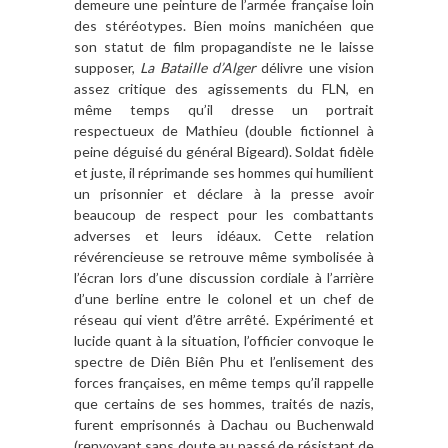
demeure une peinture de l’armée française loin
des stéréotypes. Bien moins manichéen que
son statut de film propagandiste ne le laisse
supposer,
La Bataille d’Alger
délivre une vision
assez critique des agissements du FLN, en
même temps qu’il dresse un portrait
respectueux de Mathieu (double fictionnel à
peine déguisé du général Bigeard). Soldat fidèle
et juste, il réprimande ses hommes qui humilient
un prisonnier et déclare à la presse avoir
beaucoup de respect pour les combattants
adverses et leurs idéaux. Cette relation
révérencieuse se retrouve même symbolisée à
l’écran lors d’une discussion cordiale à l’arrière
d’une berline entre le colonel et un chef de
réseau qui vient d’être arrêté. Expérimenté et
lucide quant à la situation, l’officier convoque le
spectre de Diên Biên Phu et l’enlisement des
forces françaises, en même temps qu’il rappelle
que certains de ses hommes, traités de nazis,
furent emprisonnés à Dachau ou Buchenwald
(renvoyant sans doute au passé de résistant de