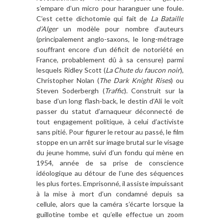
s’empare d’un micro pour haranguer une foule.
C’est cette dichotomie qui fait de
La Bataille
d’Alger
un modèle pour nombre d’auteurs
(principalement anglo-saxons, le long-métrage
souffrant encore d’un déficit de notoriété en
France, probablement dû à sa censure) parmi
lesquels Ridley Scott (
La Chute du faucon noir
),
Christopher Nolan (
The Dark Knight Rises
) ou
Steven Soderbergh (
Traffic
). Construit sur la
base d’un long flash-back, le destin d’Ali le voit
passer du statut d’arnaqueur déconnecté de
tout engagement politique, à celui d’activiste
sans pitié. Pour figurer le retour au passé, le film
stoppe en un arrêt sur image brutal sur le visage
du jeune homme, suivi d’un fondu qui mène en
1954, année de sa prise de conscience
idéologique au détour de l’une des séquences
les plus fortes. Emprisonné, il assiste impuissant
à la mise à mort d’un condamné depuis sa
cellule, alors que la caméra s’écarte lorsque la
guillotine tombe et qu’elle effectue un zoom