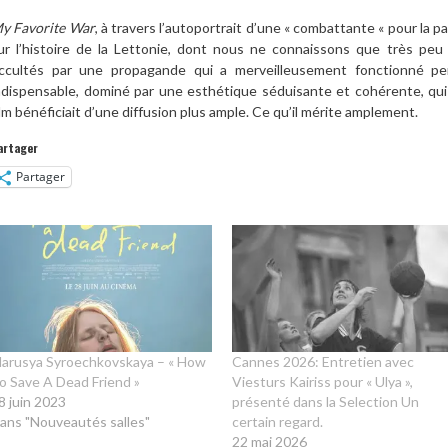
y Favorite War
, à travers l’autoportrait d’une « combattante « pour la p
ur l’histoire de la Lettonie, dont nous ne connaissons que très peu 
ccultés par une propagande qui a merveilleusement fonctionné p
ndispensable, dominé par une esthétique séduisante et cohérente, qui po
ilm bénéficiait d’une diffusion plus ample. Ce qu’il mérite amplement.
artager
Partager
arusya Syroechkovskaya – « How
Cannes 2026: Entretien avec
o Save A Dead Friend »
Viesturs Kairiss pour « Ulya »,
8 juin 2023
présenté dans la Selection Un
ans "Nouveautés salles"
certain regard.
22 mai 2026