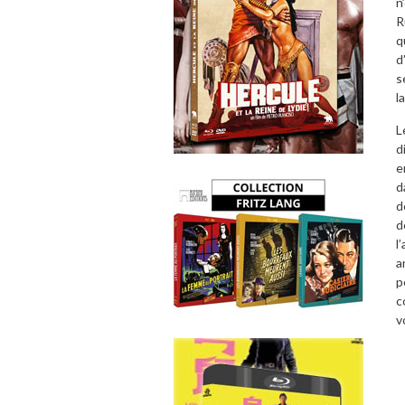
n
R
q
d
s
l
L
d
e
d
d
d
l
a
p
c
v