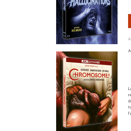
A
M
L
r
d
t
l