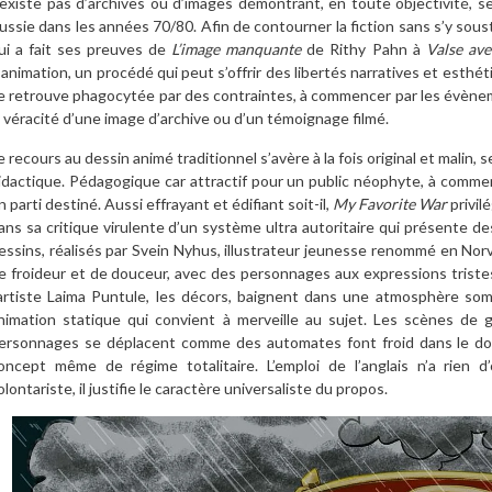
’existe pas d’archives ou d’images démontrant, en toute objectivité, se
ussie dans les années 70/80. Afin de contourner la fiction sans s’y sous
ui a fait ses preuves de
L’image manquante
de Rithy Pahn à
Valse ave
’animation, un procédé qui peut s’offrir des libertés narratives et esthét
e retrouve phagocytée par des contraintes, à commencer par les évène
a véracité d’une image d’archive ou d’un témoignage filmé.
e recours au dessin animé traditionnel s’avère à la fois original et malin
idactique. Pédagogique car attractif pour un public néophyte, à commenc
n parti destiné. Aussi effrayant et édifiant soit-il,
My Favorite War
privilé
ans sa critique virulente d’un système ultra autoritaire qui présente des
essins, réalisés par Svein Nyhus, illustrateur jeunesse renommé en N
e froideur et de douceur, avec des personnages aux expressions triste
’artiste Laima Puntule, les décors, baignent dans une atmosphère so
nimation statique qui convient à merveille au sujet. Les scènes de 
ersonnages se déplacent comme des automates font froid dans le dos
oncept même de régime totalitaire. L’emploi de l’anglais n’a rien 
olontariste, il justifie le caractère universaliste du propos.