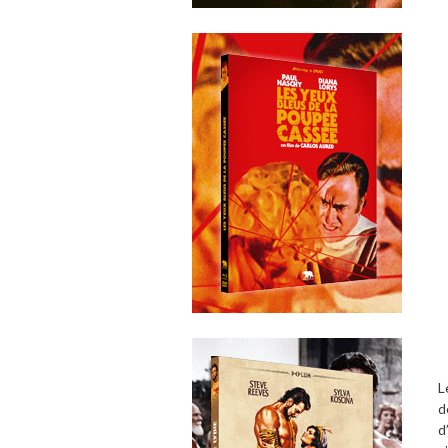
L
d
d