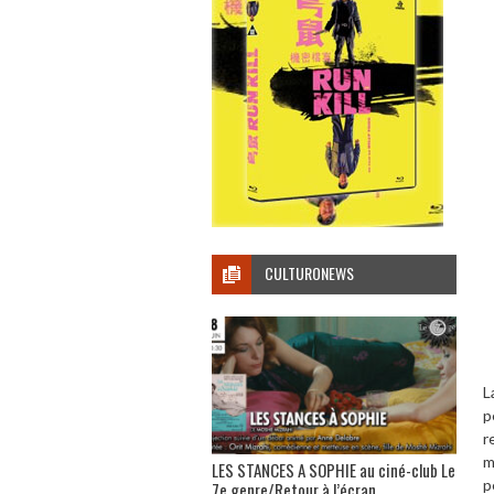
CULTURONEWS
L
p
r
m
LES STANCES A SOPHIE au ciné-club Le
p
7e genre/Retour à l’écran