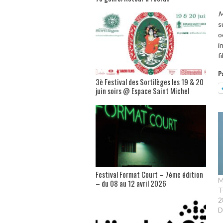
M
s
o
i
f
P
3è Festival des Sortilèges les 19 & 20
juin soirs @ Espace Saint Michel
Festival Format Court – 7ème édition
M
– du 08 au 12 avril 2026
T
2
D