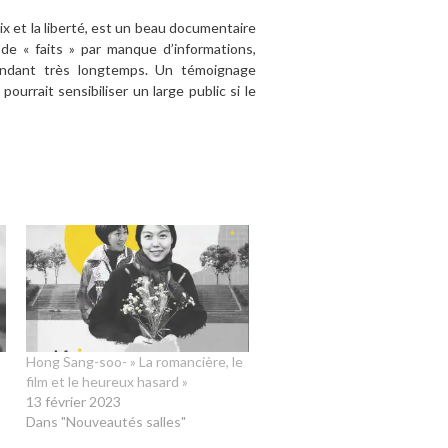
aix et la liberté, est un beau documentaire
de « faits » par manque d’informations,
endant très longtemps. Un témoignage
urrait sensibiliser un large public si le
Hong Sang-soo- » La romancière, le
film et le heureux hasard »
13 février 2023
Dans "Nouveautés salles"