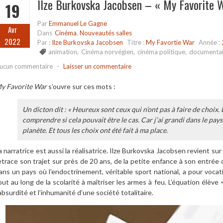
Ilze Burkovska Jacobsen – « My Favorite 
19
Par
Emmanuel Le Gagne
Avr
Dans
Cinéma
,
Nouveautés salles
2022
Par :
Ilze Burkovska Jacobsen
Titre :
My Favortie War
Année :
animation
,
Cinéma norvégien
,
cinéma politique
,
documentai
ucun commentaire
-
Laisser un commentaire
y Favorite War
s’ouvre sur ces mots :
Un dicton dit : « Heureux sont ceux qui n’ont pas à faire de choix. 
comprendre si cela pouvait être le cas. Car j’ai grandi dans le pays
planète. Et tous les choix ont été fait à ma place.
a narratrice est aussi la réalisatrice. Ilze Burkovska Jacobsen revient su
etrace son trajet sur près de 20 ans, de la petite enfance à son entrée d
ans un pays où l’endoctrinement, véritable sport national, a pour voca
out au long de la scolarité à maîtriser les armes à feu. L’équation élève =
’absurdité et l’inhumanité d’une société totalitaire.