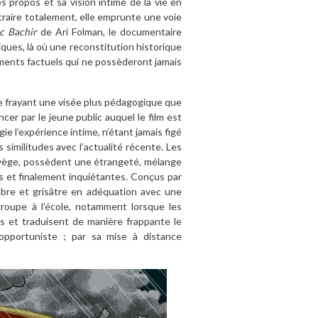
s propos et sa vision intime de la vie en
traire totalement, elle emprunte une voie
c Bachir
de Ari Folman, le documentaire
iques, là où une reconstitution historique
ments factuels qui ne possèderont jamais
, se frayant une visée plus pédagogique que
er par le jeune public auquel le film est
gie l’expérience intime, n’étant jamais figé
 similitudes avec l’actualité récente. Les
orvège, possèdent une étrangeté, mélange
s et finalement inquiétantes. Conçus par
mbre et grisâtre en adéquation avec une
groupe à l’école, notamment lorsque les
 et traduisent de manière frappante le
d’opportuniste ; par sa mise à distance