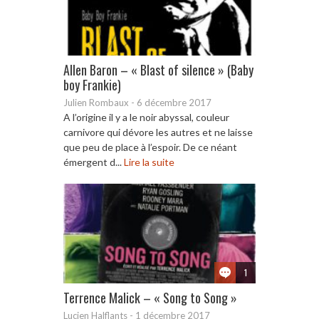
Allen Baron – « Blast of silence » (Baby
boy Frankie)
Julien Rombaux
-
6 décembre 2017
A l’origine il y a le noir abyssal, couleur
carnivore qui dévore les autres et ne laisse
que peu de place à l’espoir. De ce néant
émergent d...
Lire la suite
1
Terrence Malick – « Song to Song »
Lucien Halflants
-
1 décembre 2017