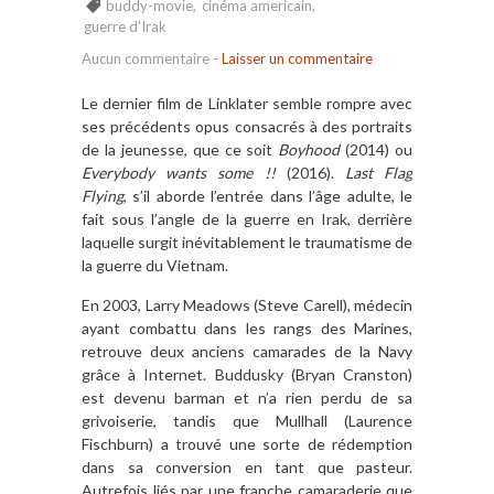
buddy-movie
,
cinéma americain
,
guerre d'Irak
Aucun commentaire
-
Laisser un commentaire
Le dernier film de Linklater semble rompre avec
ses précédents opus consacrés à des portraits
de la jeunesse, que ce soit
Boyhood
(2014) ou
Everybody wants some !!
(2016).
Last Flag
Flying
, s’il aborde l’entrée dans l’âge adulte, le
fait sous l’angle de la guerre en Irak, derrière
laquelle surgit inévitablement le traumatisme de
la guerre du Vietnam.
En 2003, Larry Meadows (Steve Carell), médecin
ayant combattu dans les rangs des Marines,
retrouve deux anciens camarades de la Navy
grâce à Internet. Buddusky (Bryan Cranston)
est devenu barman et n’a rien perdu de sa
grivoiserie, tandis que Mullhall (Laurence
Fischburn) a trouvé une sorte de rédemption
dans sa conversion en tant que pasteur.
Autrefois liés par une franche camaraderie que