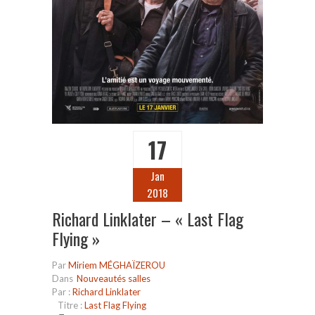
17
Jan
2018
Richard Linklater – « Last Flag
Flying »
Par
Miriem MÉGHAÏZEROU
Dans
Nouveautés salles
Par :
Richard Linklater
Titre :
Last Flag Flying