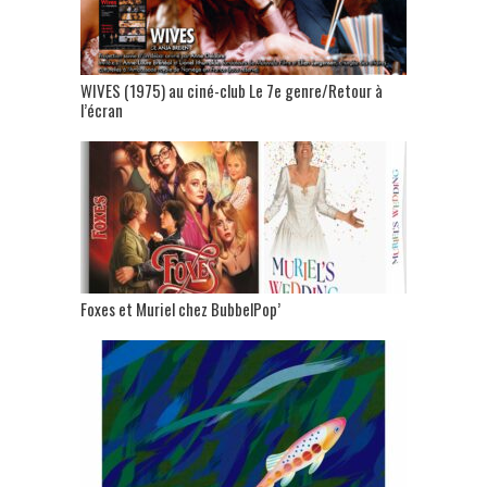
WIVES (1975) au ciné-club Le 7e genre/Retour à
l’écran
Foxes et Muriel chez BubbelPop’