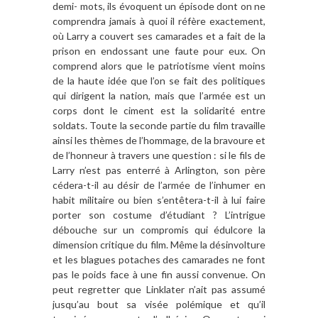
demi- mots, ils évoquent un épisode dont on ne
comprendra jamais à quoi il réfère exactement,
où Larry a couvert ses camarades et a fait de la
prison en endossant une faute pour eux. On
comprend alors que le patriotisme vient moins
de la haute idée que l’on se fait des politiques
qui dirigent la nation, mais que l’armée est un
corps dont le ciment est la solidarité entre
soldats. Toute la seconde partie du film travaille
ainsi les thèmes de l’hommage, de la bravoure et
de l’honneur à travers une question : si le fils de
Larry n’est pas enterré à Arlington, son père
cédera-t-il au désir de l’armée de l’inhumer en
habit militaire ou bien s’entêtera-t-il à lui faire
porter son costume d’étudiant ? L’intrigue
débouche sur un compromis qui édulcore la
dimension critique du film. Même la désinvolture
et les blagues potaches des camarades ne font
pas le poids face à une fin aussi convenue. On
peut regretter que Linklater n’ait pas assumé
jusqu’au bout sa visée polémique et qu’il