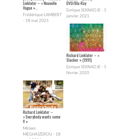
Linklater – « Nouvelle
DVD/Blu-Ray
Vague »...
Enrique SEKNADJE
-
5
Frédérique LAMBERT
janvier 2021
-
18 mai 2025
Richard Linklater – «
Slacker » (1991)
Enrique SEKNADJE
-
5
février 2020
Richard Linklater –
« Everybody wants some
!! »
Miriem
MÉGHAÏZEROU
-
18