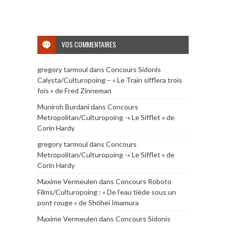
VOS COMMENTAIRES
gregory tarmoul
dans
Concours Sidonis
Calysta/Culturopoing – « Le Train sifflera trois
fois » de Fred Zinneman
Muniroh Burdani
dans
Concours
Metropolitan/Culturopoing -« Le Sifflet » de
Corin Hardy
gregory tarmoul
dans
Concours
Metropolitan/Culturopoing -« Le Sifflet » de
Corin Hardy
Maxime Vermeulen
dans
Concours Roboto
Films/Culturopoing : « De l’eau tiède sous un
pont rouge » de Shōhei Imamura
Maxime Vermeulen
dans
Concours Sidonis