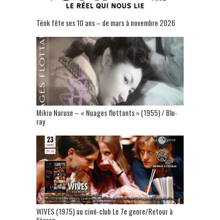
Tënk fête ses 10 ans – de mars à novembre 2026
Mikio Naruse – « Nuages flottants » (1955) / Blu-
ray
WIVES (1975) au ciné-club Le 7e genre/Retour à