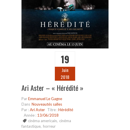
19
Juin
2018
Ari Aster – « Hérédité »
Par
Emmanuel Le Gagne
Dans
Nouveautés salles
Par :
Ari Aster
Titre :
Hérédité
Année :
13/06/2018
cinéma americain
,
cinéma
fantastique
,
horreur