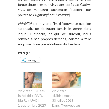
fantastique presque vingt ans après
Le Sixième
sens
de M. Night Shyamalan (oublions par
politesse
Fright night
et
Krampus
).
Hérédité
est le grand film d’épouvante que l’on
attendait, ne dénigrant jamais le genre dans
lequel il s’inscrit, et qui, de surcroît, nous
renvoie à nos propres démons, comme la folie
en guise d’une possible hérédité familiale.
Partager
Partager
Ari Aster – « Beau
Ari Aster –
Is Afraid » [DVD,
« Midsommar »
Blu Ray, UHD]
30 juillet 2019
1 septembre 2023
Dans "Nouveautés