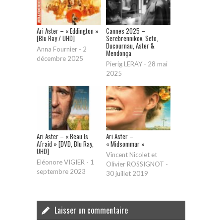
Ari Aster – « Eddington »
Cannes 2025 –
[Blu Ray / UHD]
Serebrennikov, Seto,
Ducournau, Aster &
Anna Fournier
-
2
Mendonça
décembre 2025
Pierig LERAY
-
28 mai
2025
Ari Aster – « Beau Is
Ari Aster –
Afraid » [DVD, Blu Ray,
« Midsommar »
UHD]
Vincent Nicolet et
Eléonore VIGIER
-
1
Olivier ROSSIGNOT
-
septembre 2023
30 juillet 2019
Laisser un commentaire