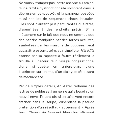
Ne vous y trompez pas, cette analyse au scalpel
d’une famille dysfonctionnelle sombrant dans la
dépression et (peut-être) la paranoïa, possède
aussi son lot de séquences chocs, brutales.
Elles sont d’autant plus percutantes que rares,
disséminées à des endroits précis. Si la
métaphore sur le fait que nous ne sommes que
des pantins manipulés par des forces occultes,
symbolisés par les maisons de poupées, peut
apparaître ostentatoire, voir simpliste,
Hérédité
étonne par sa capacité à foutre réellement la
trouille au détour d’un visage congestionné,
d’une silhouette en arrière-plan, d’une
inscription sur un mur, d’un dialogue tétanisant
de méchanceté.
Par de simples détails, Ari Aster redonne des
lettres de noblesse à un genre qui a besoin d’un
nouvel envol. Et tant pis, si certains vont encore
cracher dans la soupe, vilipendant la pseudo
prétention d’un résultat « auteurisant ». Après
tout,
L’Heure du loup
est bien plus effrayant