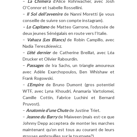
–
La Chimera
d’Alice Rohrwacher, avec Josh
O’Connor et Isabelle Rossellini.
–
Il Sol dell’avvenire
de Nanni Moretti (je vous
conseille de suivre son compte instagram).
– Lo Capitano
de Matteo Garrone, l’odyssée de
deux jeunes Sénégalais en route vers l’Italie.
–
Vahaza (Les Blancs)
de Robin Campillo, avec
Nadia Tereszkiewicz.
–
L’été dernier
de Catherine Breillat, avec Léa
Drucker et Olivier Rabourdin.
–
Passages
de Ira Sachs, un triangle amoureux
avec Adèle Exarchopoulos, Ben Whishaw et
Frank Rogowski.
–
L’Empire
de Bruno Dumont (gros potentiel
WTF, avec Lyna Khoudri, Anamaria Vartolomei,
Camille Cottin, Fabrice Luchini et Bernard
Pruvost).
–
Anatomie d’une Chute
de Justine Triet.
–
Jeanne du Barry
de Maïween (mais est-ce que
Johnny Depp acceptera de monter les marches
maintenant qu’on est tous au courant de leurs
grosses embrouilles sur le tournage?)