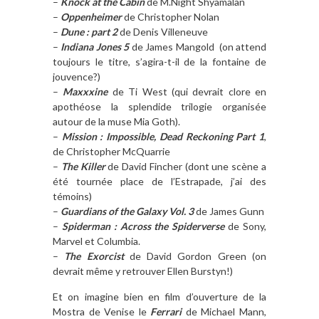
–
Knock at the Cabin
de M.Night Shyamalan
–
Oppenheimer
de Christopher Nolan
–
Dune : part 2
de Denis Villeneuve
–
Indiana Jones 5
de James Mangold (on attend
toujours le titre, s’agira-t-il de la fontaine de
jouvence?)
–
Maxxxine
de Ti West (qui devrait clore en
apothéose la splendide trilogie organisée
autour de la muse Mia Goth).
–
M
ission : Impossible, Dead Reckon
ing Part 1
,
de Christopher McQuarrie
–
The Killer
de David Fincher (dont une scène a
été tournée place de l’Estrapade, j’ai des
témoins)
–
Guardians of the Galaxy Vol. 3
de James Gunn
–
Spiderman : Across the Spiderverse
de Sony,
Marvel et Columbia.
–
The Exorcist
de David Gordon Green (on
devrait même y retrouver Ellen Burstyn!)
Et on imagine bien en film d’ouverture de la
Mostra de Venise le
Ferrari
de Michael Mann,