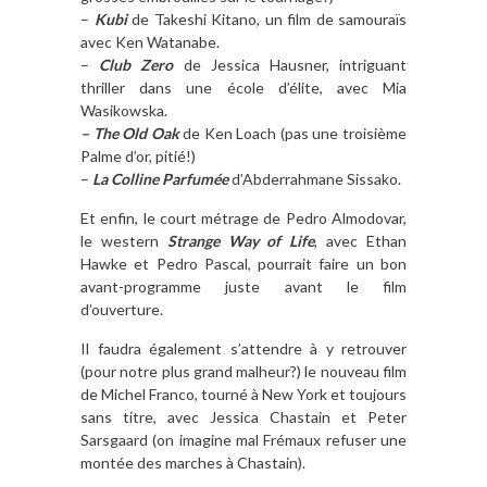
–
Kubi
de Takeshi Kitano, un film de samouraïs
avec Ken Watanabe.
–
Club Zero
de Jessica Hausner, intriguant
thriller dans une école d’élite, avec Mia
Wasikowska.
– The Old Oak
de Ken Loach (pas une troisième
Palme d’or, pitié!)
–
La Colline Parfumée
d’Abderrahmane Sissako.
Et enfin, le court métrage de Pedro Almodovar,
le western
Strange Way of Life
, avec Ethan
Hawke et Pedro Pascal, pourrait faire un bon
avant-programme juste avant le film
d’ouverture.
Il faudra également s’attendre à y retrouver
(pour notre plus grand malheur?) le nouveau film
de Michel Franco, tourné à New York et toujours
sans titre, avec Jessica Chastain et Peter
Sarsgaard (on imagine mal Frémaux refuser une
montée des marches à Chastain).