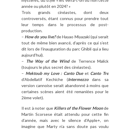
mystères, du style « les verra-t-on ou non cette
année ou plutôt en 2024? »
Trois grands cinéastes, dont deux
controversés, étant connus pour prendre tout
leur temps dans le processus de post-
production.
–
How do you live?
de Hayao Miyazaki (qui serait
tout de même bien avancé, d’après ce qui s’est
dit lors de l’inauguration du parc Ghibli qui a lieu
aujourd’hui).
–
The Way of the Wind
de Terrence Malick
(toujours le plus secret des cinéastes).
–
Mektoub my Love : Canto Due
et
Canto Tre
d’Abdellatif Kechiche (
Intermezzo
dans sa
version cannoise serait abandonné à moins que
certaines scènes aient été remaniées pour le
2ème volet).
Il est à noter que
Killers of the Flower Moon
de
Martin Scorsese était attendu pour cette fin
d’année, mais avec le silence d’Apple+, on
imagine que Marty n’a sans doute pas voulu