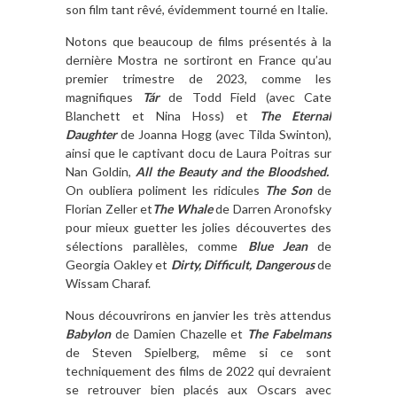
son film tant rêvé, évidemment tourné en Italie.
Notons que beaucoup de films présentés à la
dernière Mostra ne sortiront en France qu’au
premier trimestre de 2023, comme les
magnifiques
Tár
de Todd Field (avec Cate
Blanchett et Nina Hoss) et
The Eternal
Daughter
de Joanna Hogg (avec Tilda Swinton),
ainsi que le captivant docu de Laura Poitras sur
Nan Goldin,
All the Beauty and the Bloodshed.
On oubliera poliment les ridicules
The Son
de
Florian Zeller et
The Whale
de Darren Aronofsky
pour mieux guetter les jolies découvertes des
sélections parallèles, comme
Blue Jean
de
Georgia Oakley et
Dirty, Difficult, Dangerous
de
Wissam Charaf.
Nous découvrirons en janvier les très attendus
Babylon
de Damien Chazelle et
The Fabelmans
de Steven Spielberg, même si ce sont
techniquement des films de 2022 qui devraient
se retrouver bien placés aux Oscars avec