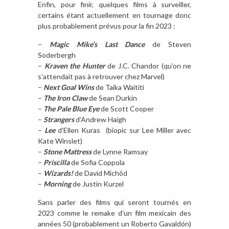
Enfin, pour finir, quelques films à surveiller,
certains étant actuellement en tournage donc
plus probablement prévus pour la fin 2023 :
–
Magic Mike’s Last Dance
de Steven
Soderbergh
–
Kraven the Hunter
de J.C. Chandor (qu’on ne
s’attendait pas à retrouver chez Marvel)
–
Next Goal Wins
de Taika Waititi
–
The Iron Claw
de Sean Durkin
–
The Pale Blue Eye
de Scott Cooper
–
Strangers
d’Andrew Haigh
–
Lee
d’Ellen Kuras (biopic sur Lee Miller avec
Kate Winslet)
–
Stone Mattress
de Lynne Ramsay
–
Priscilla
de Sofia Coppola
–
Wizards!
de David Michôd
–
Morning
de Justin Kurzel
Sans parler des films qui seront tournés en
2023 comme le remake d’un film mexicain des
années 50 (probablement un Roberto Gavaldón)