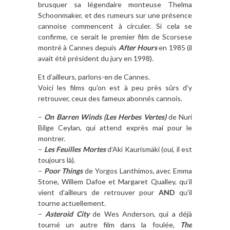
brusquer sa légendaire monteuse Thelma
Schoonmaker, et des rumeurs sur une présence
cannoise commencent à circuler. Si cela se
confirme, ce serait le premier film de Scorsese
montré à Cannes depuis
After Hours
en 1985 (il
avait été président du jury en 1998).
Et d’ailleurs, parlons-en de Cannes.
Voici les films qu’on est à peu près sûrs d’y
retrouver, ceux des fameux abonnés cannois.
–
On Barren Winds (
L
es Herbes Vertes)
de Nuri
Bilge Ceylan, qui attend exprès mai pour le
montrer.
–
Les Feuilles Mortes
d’Aki Kaurismäki (oui, il est
toujours là).
–
Poor Things
de Yorgos Lanthimos, avec Emma
Stone, Willem Dafoe et Margaret Qualley, qu’il
vient d’ailleurs de retrouver pour
AND
qu’il
tourne actuellement.
–
Asteroid City
de Wes Anderson, qui a déjà
tourné un autre film dans la foulée,
The