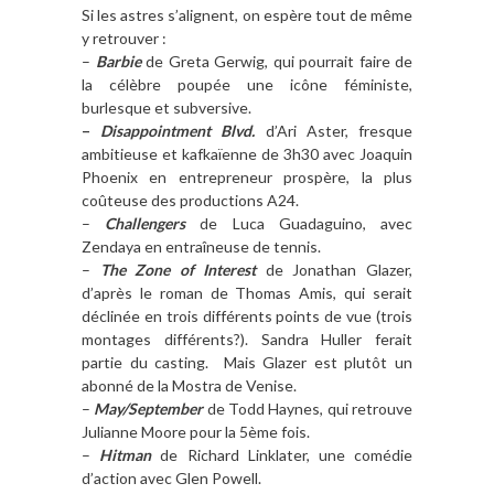
Si les astres s’alignent, on espère tout de même
y retrouver :
–
Barbie
de Greta Gerwig, qui pourrait faire de
la célèbre poupée une icône féministe,
burlesque et subversive.
–
Disappointment Blvd.
d’Ari Aster, fresque
ambitieuse et kafkaïenne de 3h30 avec Joaquin
Phoenix en entrepreneur prospère, la plus
coûteuse des productions A24.
–
Challengers
de Luca Guadaguino, avec
Zendaya en entraîneuse de tennis.
–
The Zone of Interest
de Jonathan Glazer,
d’après le roman de Thomas Amis, qui serait
déclinée en trois différents points de vue (trois
montages différents?). Sandra Huller ferait
partie du casting. Mais Glazer est plutôt un
abonné de la Mostra de Venise.
–
May/September
de Todd Haynes, qui retrouve
Julianne Moore pour la 5ème fois.
–
Hitman
de Richard Linklater, une comédie
d’action avec Glen Powell.