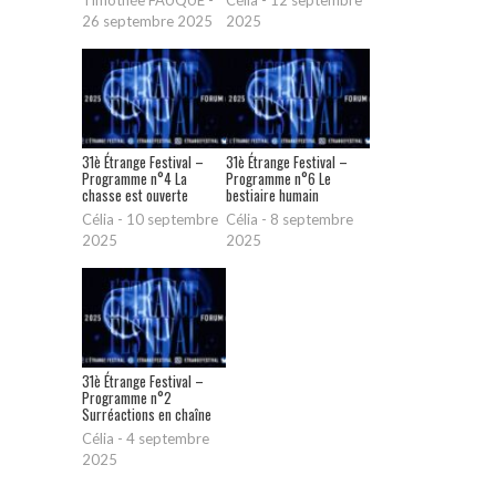
Timothée FAUQUE
-
Célia
-
12 septembre
26 septembre 2025
2025
31è Étrange Festival –
31è Étrange Festival –
Programme n°4 La
Programme n°6 Le
chasse est ouverte
bestiaire humain
Célia
-
10 septembre
Célia
-
8 septembre
2025
2025
31è Étrange Festival –
Programme n°2
Surréactions en chaîne
Célia
-
4 septembre
2025