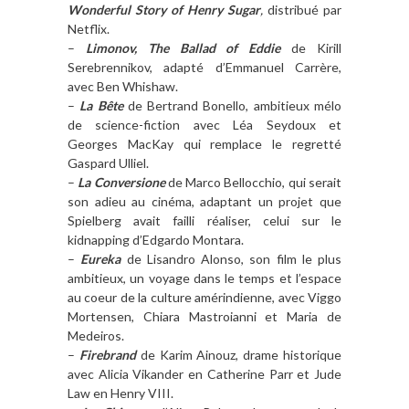
Wonderful Story of Henry Sugar
,
distribué par
Netflix.
–
Limonov, The Ballad of Eddie
de Kirill
Serebrennikov, adapté d’Emmanuel Carrère,
avec Ben Whishaw.
–
La Bête
de Bertrand Bonello, ambitieux mélo
de science-fiction avec Léa Seydoux et
Georges MacKay qui remplace le regretté
Gaspard Ulliel.
–
La Conversione
de Marco Bellocchio, qui serait
son adieu au cinéma, adaptant un projet que
Spielberg avait failli réaliser, celui sur le
kidnapping d’Edgardo Montara.
–
Eureka
de Lisandro Alonso, son film le plus
ambitieux, un voyage dans le temps et l’espace
au coeur de la culture amérindienne, avec Viggo
Mortensen, Chiara Mastroianni et Maria de
Medeiros.
–
Firebrand
de Karim Ainouz, drame historique
avec Alicia Vikander en Catherine Parr et Jude
Law en Henry VIII.