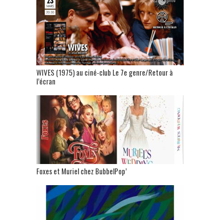
WIVES (1975) au ciné-club Le 7e genre/Retour à
l’écran
Foxes et Muriel chez BubbelPop’