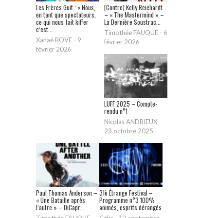
Les Frères Guit : « Nous,
[Contre] Kelly Reichardt
en tant que spectateurs,
– « The Mastermind » –
ce qui nous fait kiffer
La Dernière Soustrac...
c’est...
Timothée FAUQUE
-
6
Xanaé BOVE
-
9
février 2026
février 2026
LUFF 2025 – Compte-
rendu n°1
Nicolas ANDRIEUX
-
23 octobre 2025
Paul Thomas Anderson –
31è Étrange Festival –
« Une Bataille après
Programme n°3 100%
l’autre » – DiCapr...
animés, esprits dérangés