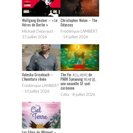
Wolfgang Becker – « Le
Christopher Nolan – The
Héros de Berlin »
Odyssey
Michaël Delavaud
-
Frédérique LAMBERT
15 juillet 2026
-
14 juillet 2026
Valeska Grisebach –
The Fin 지느러미 de
L’Aventure rêvée
PARK Syeyoung 박세영,
une nouvelle SF sud-
Frédérique LAMBERT
coréenne
-
10 juillet 2026
Célia
-
8 juillet 2026
Les Films du Whippet –