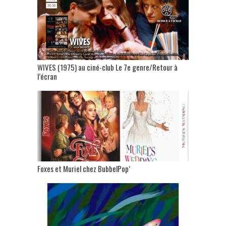
WIVES (1975) au ciné-club Le 7e genre/Retour à
l’écran
Foxes et Muriel chez BubbelPop’