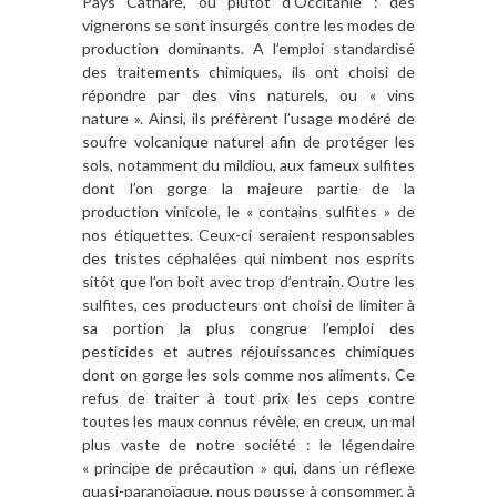
Pays Cathare, ou plutôt d’Occitanie : des
vignerons se sont insurgés contre les modes de
production dominants. A l’emploi standardisé
des traitements chimiques, ils ont choisi de
répondre par des vins naturels, ou « vins
nature ». Ainsi, ils préfèrent l’usage modéré de
soufre volcanique naturel afin de protéger les
sols, notamment du mildiou, aux fameux sulfites
dont l’on gorge la majeure partie de la
production vinicole, le « contains sulfites » de
nos étiquettes. Ceux-ci seraient responsables
des tristes céphalées qui nimbent nos esprits
sitôt que l’on boit avec trop d’entrain. Outre les
sulfites, ces producteurs ont choisi de limiter à
sa portion la plus congrue l’emploi des
pesticides et autres réjouissances chimiques
dont on gorge les sols comme nos aliments. Ce
refus de traiter à tout prix les ceps contre
toutes les maux connus révèle, en creux, un mal
plus vaste de notre société : le légendaire
« principe de précaution » qui, dans un réflexe
quasi-paranoïaque, nous pousse à consommer, à