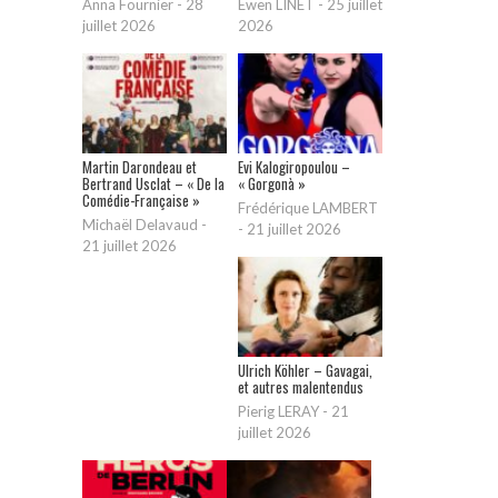
Anna Fournier
-
28
Ewen LINET
-
25 juillet
juillet 2026
2026
Martin Darondeau et
Evi Kalogiropoulou –
Bertrand Usclat – « De la
« Gorgonà »
Comédie-Française »
Frédérique LAMBERT
Michaël Delavaud
-
-
21 juillet 2026
21 juillet 2026
Ulrich Köhler – Gavagai,
et autres malentendus
Pierig LERAY
-
21
juillet 2026